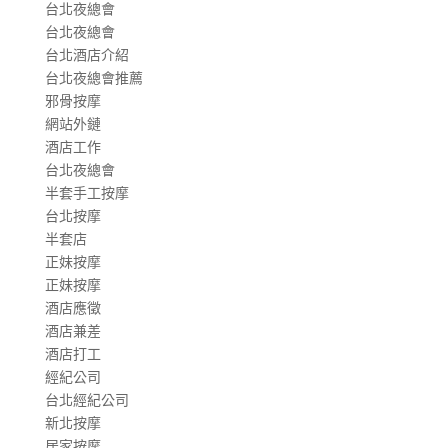
台北夜總會
台北夜總會
台北酒店介紹
台北夜總會推薦
邪骨按摩
網站外鏈
酒店工作
台北夜總會
半套手工按摩
台北按摩
半套店
正妹按摩
正妹按摩
酒店應徵
酒店兼差
酒店打工
經紀公司
台北經紀公司
新北按摩
居家按摩