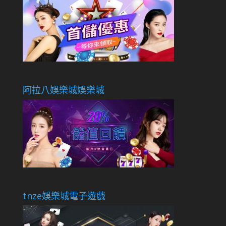
阿拉八娛樂城娛樂城
tnze娛樂城電子遊戲