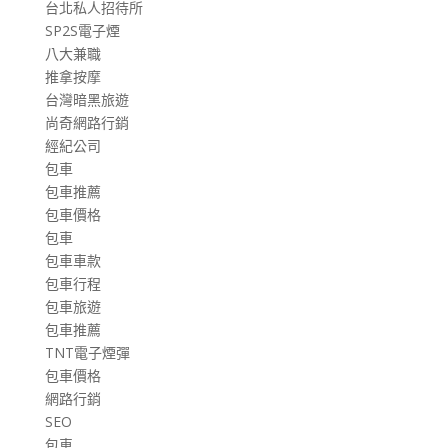
台北私人招待所
SP2S電子煙
八大兼職
推拿按摩
台灣暗黑旅遊
尚奇網路行銷
經紀公司
包車
包車推薦
包車價格
包車
包車車款
包車行程
包車旅遊
包車推薦
TNT電子煙彈
包車價格
網路行銷
SEO
包車