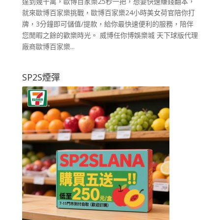
達到幾十萬，歐博百家樂25秒一把，想要快速賺錢翻本，
就來歐博百家樂挑戰，歐博百家樂24小時美女荷官陪你打
牌，3分鐘即可儲值/提款，給你最快速便利的服務，陪伴
您閒暇之餘的歡樂時光。 威博任你博娛樂城 天下球版代理
廠商歐博百家樂...
SP2S煙彈