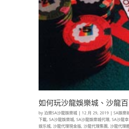
如何玩沙龍娛樂城、沙龍百
by
泊樂SA沙龍娛樂城
|
12 月 29, 2019
|
SA娛樂
下載
,
SA沙龍娛樂城
,
SA沙龍娛樂城代理
,
SA沙龍
娱乐城
,
沙龍代理現金版
,
沙龍代理集團
,
沙龍代理