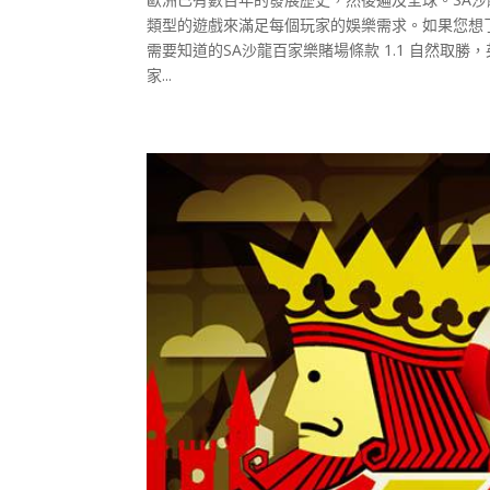
類型的遊戲來滿足每個玩家的娛樂需求。如果您想了
需要知道的SA沙龍百家樂賭場條款 1.1 自然取勝，英文名稱為N
家...