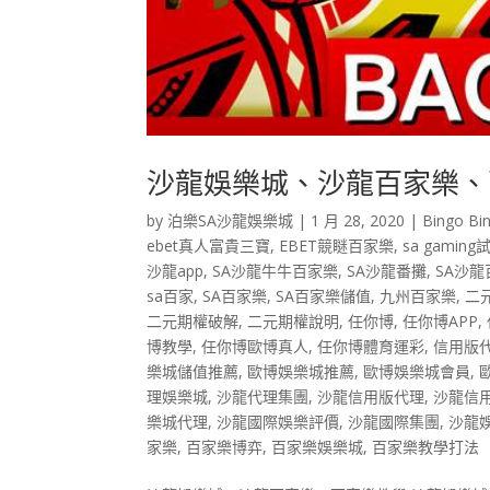
沙龍娛樂城、沙龍百家樂、
by
泊樂SA沙龍娛樂城
|
1 月 28, 2020
|
Bingo Bi
ebet真人富貴三寶
,
EBET競瞇百家樂
,
sa gaming
沙龍app
,
SA沙龍牛牛百家樂
,
SA沙龍番攤
,
SA沙
sa百家
,
SA百家樂
,
SA百家樂儲值
,
九州百家樂
,
二
二元期權破解
,
二元期權說明
,
任你博
,
任你博APP
,
博教學
,
任你博歐博真人
,
任你博體育運彩
,
信用版
樂城儲值推薦
,
歐博娛樂城推薦
,
歐博娛樂城會員
,
理娛樂城
,
沙龍代理集團
,
沙龍信用版代理
,
沙龍信
樂城代理
,
沙龍國際娛樂評價
,
沙龍國際集團
,
沙龍娛
家樂
,
百家樂博弈
,
百家樂娛樂城
,
百家樂教學打法