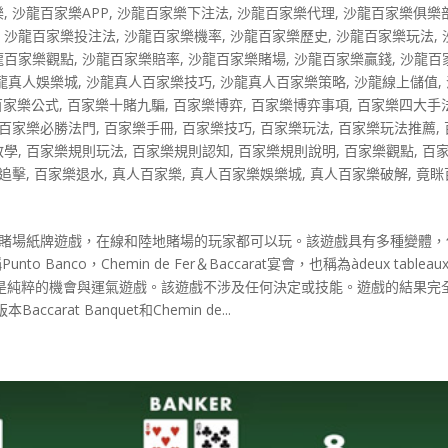
樂
,
沙龍百家樂APP
,
沙龍百家樂下注法
,
沙龍百家樂代理
,
沙龍百家樂俱樂
,
沙龍百家樂投注法
,
沙龍百家樂機率
,
沙龍百家樂歷史
,
沙龍百家樂玩法
,
龍百家樂觀點
,
沙龍百家樂賠率
,
沙龍百家樂賭場
,
沙龍百家樂贏錢
,
沙龍百
龍真人娛樂城
,
沙龍真人百家樂技巧
,
沙龍真人百家樂策略
,
沙龍線上儲值
,
百家樂公式
,
百家樂十賭九騙
,
百家樂博弈
,
百家樂博弈事項
,
百家樂四大手
百家樂必勝法門
,
百家樂手冊
,
百家樂技巧
,
百家樂玩法
,
百家樂玩法推薦
,
教學
,
百家樂規則玩法
,
百家樂規則認知
,
百家樂規則說明
,
百家樂觀點
,
百
追擊
,
百家樂退水
,
真人百家樂
,
真人百家樂娛樂城
,
真人百家樂破解
,
竟眯
種賭場紙牌遊戲，在線和陸地賭場的玩家都可以玩。該遊戲具有多種變體，
nco，Chemin de Fer＆Baccarat宴會，也稱為àdeux tableau
er Banker）是純粹的機會與運氣遊戲。該遊戲不涉及任何決定或技能。遊戲的結果完
at Banquet和Chemin de...