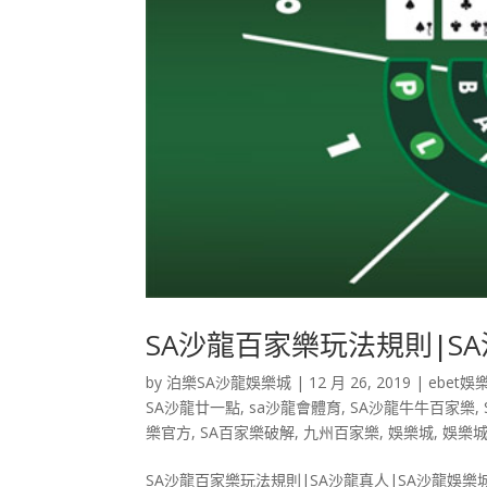
SA沙龍百家樂玩法規則|S
by
泊樂SA沙龍娛樂城
|
12 月 26, 2019
|
ebet娛
SA沙龍廿一點
,
sa沙龍會體育
,
SA沙龍牛牛百家樂
,
樂官方
,
SA百家樂破解
,
九州百家樂
,
娛樂城
,
娛樂
SA沙龍百家樂玩法規則|SA沙龍真人|SA沙龍娛