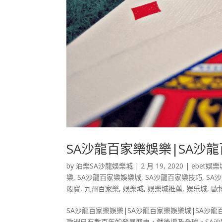
SA沙龍百家樂娛樂|SA沙
by
泊樂SA沙龍娛樂城
|
2 月 19, 2020
|
ebet娛樂
樂
,
SA沙龍百家樂娛樂城
,
SA沙龍百家樂技巧
,
SA
骰寶
,
九州百家樂
,
娛樂城
,
娛樂城推薦
,
娱乐城
,
歐
SA沙龍百家樂娛樂|SA沙龍百家樂娛樂城|SA沙
歐洲已有數百年的發展歷史，然後遍及全球。SA