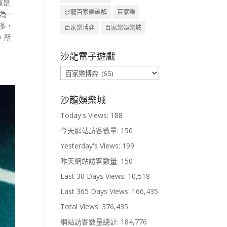
這是
沙龍百家樂破解
百家樂
為一
多，
百家樂博弈
百家樂娛樂城
，所
沙龍電子遊戲
沙
龍
電
沙龍娛樂城
子
Today's Views:
188
遊
戲
今天網站訪客數量:
150
Yesterday's Views:
199
昨天網站訪客數量:
150
Last 30 Days Views:
10,518
Last 365 Days Views:
166,435
Total Views:
376,435
網站訪客數量總計:
184,776