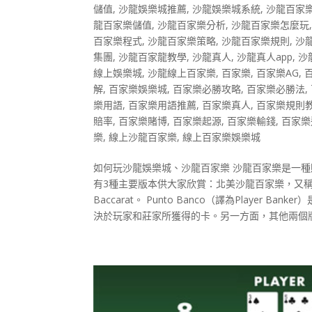
儲值
,
沙龍娛樂城推薦
,
沙龍娛樂城系統
,
沙龍百家
龍百家樂儲值
,
沙龍百家樂分析
,
沙龍百家樂怎麼玩
百家樂程式
,
沙龍百家樂策略
,
沙龍百家樂規則
,
沙
集團
,
沙龍百家龍教學
,
沙龍真人
,
沙龍真人app
,
沙
線上娛樂城
,
沙龍線上百家樂
,
百家樂
,
百家樂AG
,
解
,
百家樂娛樂城
,
百家樂必勝攻略
,
百家樂必勝法
,
樂用語
,
百家樂用語推薦
,
百家樂真人
,
百家樂規則
賠率
,
百家樂賭博
,
百家樂起源
,
百家樂輸錢
,
百家樂
樂
,
線上沙龍百家樂
,
線上百家樂娛樂城
如何玩沙龍娛樂城、沙龍百家樂 沙龍百家樂是一
有3種主要版本供大家欣賞：北美沙龍百家樂，又稱Punto Ba
Baccarat。 Punto Banco（譯為Play
決於玩家和莊家所獲得的卡。另一方面，其他兩個版本Baccar