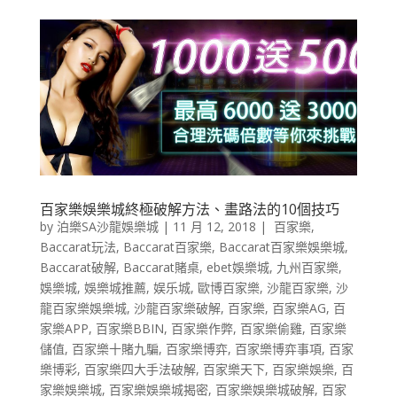
百家樂娛樂城終極破解方法、畫路法的10個技巧
by
泊樂SA沙龍娛樂城
|
11 月 12, 2018
|
百家樂
,
Baccarat玩法
,
Baccarat百家樂
,
Baccarat百家樂娛樂城
,
Baccarat破解
,
Baccarat賭桌
,
ebet娛樂城
,
九州百家樂
,
娛樂城
,
娛樂城推薦
,
娱乐城
,
歐博百家樂
,
沙龍百家樂
,
沙
龍百家樂娛樂城
,
沙龍百家樂破解
,
百家樂
,
百家樂AG
,
百
家樂APP
,
百家樂BBIN
,
百家樂作弊
,
百家樂偷雞
,
百家樂
儲值
,
百家樂十賭九騙
,
百家樂博弈
,
百家樂博弈事項
,
百家
樂博彩
,
百家樂四大手法破解
,
百家樂天下
,
百家樂娛樂
,
百
家樂娛樂城
,
百家樂娛樂城揭密
,
百家樂娛樂城破解
,
百家