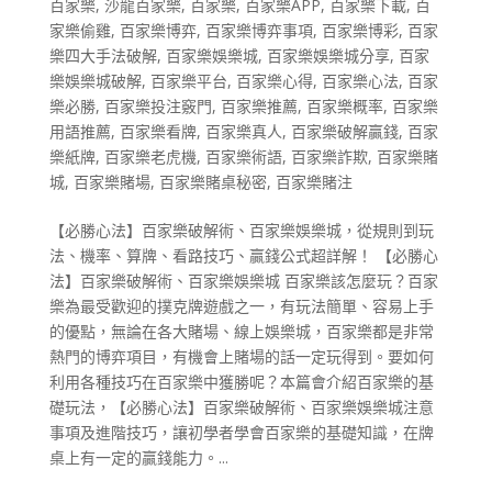
百家樂
,
沙龍百家樂
,
百家樂
,
百家樂APP
,
百家樂下載
,
百
家樂偷雞
,
百家樂博弈
,
百家樂博弈事項
,
百家樂博彩
,
百家
樂四大手法破解
,
百家樂娛樂城
,
百家樂娛樂城分享
,
百家
樂娛樂城破解
,
百家樂平台
,
百家樂心得
,
百家樂心法
,
百家
樂必勝
,
百家樂投注竅門
,
百家樂推薦
,
百家樂概率
,
百家樂
用語推薦
,
百家樂看牌
,
百家樂真人
,
百家樂破解贏錢
,
百家
樂紙牌
,
百家樂老虎機
,
百家樂術語
,
百家樂詐欺
,
百家樂賭
城
,
百家樂賭場
,
百家樂賭桌秘密
,
百家樂賭注
【必勝心法】百家樂破解術、百家樂娛樂城，從規則到玩
法、機率、算牌、看路技巧、贏錢公式超詳解！ 【必勝心
法】百家樂破解術、百家樂娛樂城 百家樂該怎麼玩？百家
樂為最受歡迎的撲克牌遊戲之一，有玩法簡單、容易上手
的優點，無論在各大賭場、線上娛樂城，百家樂都是非常
熱門的博弈項目，有機會上賭場的話一定玩得到。要如何
利用各種技巧在百家樂中獲勝呢？本篇會介紹百家樂的基
礎玩法，【必勝心法】百家樂破解術、百家樂娛樂城注意
事項及進階技巧，讓初學者學會百家樂的基礎知識，在牌
桌上有一定的贏錢能力。...