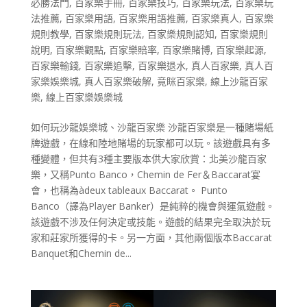
必勝法門
,
百家樂手冊
,
百家樂技巧
,
百家樂玩法
,
百家樂玩
法推薦
,
百家樂用語
,
百家樂用語推薦
,
百家樂真人
,
百家樂
規則教學
,
百家樂規則玩法
,
百家樂規則認知
,
百家樂規則
說明
,
百家樂觀點
,
百家樂賠率
,
百家樂賭博
,
百家樂起源
,
百家樂輸錢
,
百家樂追擊
,
百家樂退水
,
真人百家樂
,
真人百
家樂娛樂城
,
真人百家樂破解
,
竟眯百家樂
,
線上沙龍百家
樂
,
線上百家樂娛樂城
如何玩沙龍娛樂城、沙龍百家樂 沙龍百家樂是一種賭場紙
牌遊戲，在線和陸地賭場的玩家都可以玩。該遊戲具有多
種變體，但共有3種主要版本供大家欣賞：北美沙龍百家
樂，又稱Punto Banco，Chemin de Fer＆Baccarat宴
會，也稱為àdeux tableaux Baccarat。 Punto
Banco（譯為Player Banker）是純粹的機會與運氣遊戲。
該遊戲不涉及任何決定或技能。遊戲的結果完全取決於玩
家和莊家所獲得的卡。另一方面，其他兩個版本Baccarat
Banquet和Chemin de...