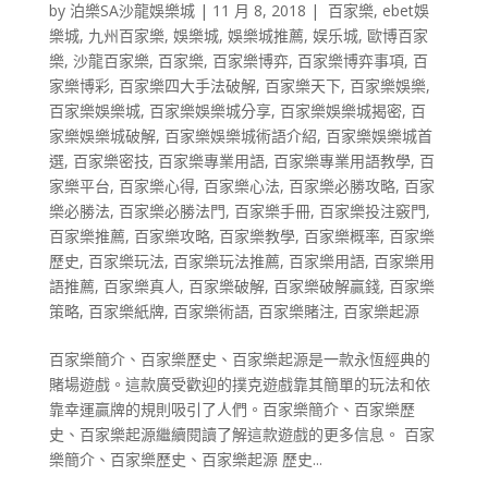
by
泊樂SA沙龍娛樂城
|
11 月 8, 2018
|
百家樂
,
ebet娛
樂城
,
九州百家樂
,
娛樂城
,
娛樂城推薦
,
娱乐城
,
歐博百家
樂
,
沙龍百家樂
,
百家樂
,
百家樂博弈
,
百家樂博弈事項
,
百
家樂博彩
,
百家樂四大手法破解
,
百家樂天下
,
百家樂娛樂
,
百家樂娛樂城
,
百家樂娛樂城分享
,
百家樂娛樂城揭密
,
百
家樂娛樂城破解
,
百家樂娛樂城術語介紹
,
百家樂娛樂城首
選
,
百家樂密技
,
百家樂專業用語
,
百家樂專業用語教學
,
百
家樂平台
,
百家樂心得
,
百家樂心法
,
百家樂必勝攻略
,
百家
樂必勝法
,
百家樂必勝法門
,
百家樂手冊
,
百家樂投注竅門
,
百家樂推薦
,
百家樂攻略
,
百家樂教學
,
百家樂概率
,
百家樂
歷史
,
百家樂玩法
,
百家樂玩法推薦
,
百家樂用語
,
百家樂用
語推薦
,
百家樂真人
,
百家樂破解
,
百家樂破解贏錢
,
百家樂
策略
,
百家樂紙牌
,
百家樂術語
,
百家樂賭注
,
百家樂起源
百家樂簡介、百家樂歷史、百家樂起源是一款永恆經典的
賭場遊戲。這款廣受歡迎的撲克遊戲靠其簡單的玩法和依
靠幸運贏牌的規則吸引了人們。百家樂簡介、百家樂歷
史、百家樂起源繼續閱讀了解這款遊戲的更多信息。 百家
樂簡介、百家樂歷史、百家樂起源 歷史...