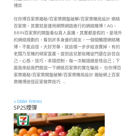
博弈
任你博百家樂揭秘/百家樂開盤破解/百家樂賭局設計 網絡
百家樂，其實就是運用網際網路進行的網絡賭博！AG、
BBIN百家樂的開盤看似真人直播，其實都是假的，是境外
的網絡規劃的，看到許多身邊的朋友，一個個觸摸網絡賭
博，不能自拔，大好芳華，就這樣一步步給浪費掉，有的
老闆乃至賭的傾家當產。提到這兒那些賭徒門還在訴苦自
己，心態，技巧，本錢控制，每一次輸錢總是怪自己；下
面我來給我們敘說一下網絡百家樂的實在騙局。 任你博百
家樂揭秘/百家樂開盤破解/百家樂賭局設計 揭秘網上百家
樂賭博途徑莊家做弊技巧 ...
« Older Entries
SP2S煙彈