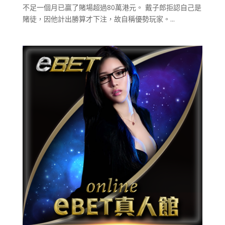
不足一個月已贏了賭場超過80萬港元。 戴子郎拒認自己是
賭徒，因他計出勝算才下注，故自稱優勢玩家。...