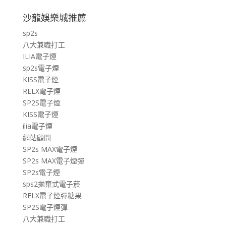
沙龍娛樂城推薦
sp2s
八大兼職打工
ILIA電子煙
sp2s電子煙
KISS電子煙
RELX電子煙
SP2S電子煙
KISS電子煙
ilia電子煙
網站顧問
SP2s MAX電子煙
SP2s MAX電子煙彈
SP2s電子煙
sps2拋棄式電子菸
RELX電子煙彈糖果
SP2S電子煙彈
八大兼職打工