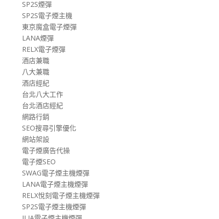
SP2S煙彈
SP2S電子煙主機
東京魔盒電子煙彈
LANA煙彈
RELX電子煙彈
酒店兼職
八大兼職
酒店經紀
台北八大工作
台北酒店經紀
網路行銷
SEO搜尋引擎優化
網站架設
電子煙廣告代操
電子煙SEO
SWAG電子煙主機煙彈
LANA電子煙主機煙彈
RELX悅刻電子煙主機煙彈
SP2S電子煙主機煙彈
ILIA電子煙主機煙彈