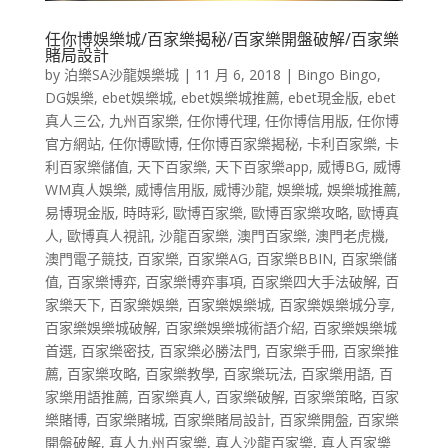
任你博娛樂城/百家樂揭秘/百家樂開盤破解/百家樂
賭局設計
by
泊樂SA沙龍娛樂城
|
11 月 6, 2018
|
Bingo Bingo
,
DG娛樂
,
ebet娛樂城
,
ebet娛樂城推薦
,
ebet現金版
,
ebet
真人三公
,
九州百家樂
,
任你博代理
,
任你博信用版
,
任你博
官方網站
,
任你博歐博
,
任你博百家樂揭秘
,
卡利百家樂
,
卡
利百家樂儲值
,
天下百家樂
,
天下百家樂app
,
威博BG
,
威博
WM真人娛樂
,
威博信用版
,
威博沙龍
,
娛樂城
,
娛樂城推薦
,
易博現金版
,
時時彩
,
歐博百家樂
,
歐博百家樂攻略
,
歐博真
人
,
歐博真人視訊
,
沙龍百家樂
,
澳門百家樂
,
澳門老虎機
,
澳門電子競技
,
百家樂
,
百家樂AG
,
百家樂BBIN
,
百家樂儲
值
,
百家樂博弈
,
百家樂博弈事項
,
百家樂四大手法破解
,
百
家樂天下
,
百家樂娛樂
,
百家樂娛樂城
,
百家樂娛樂城分享
,
百家樂娛樂城破解
,
百家樂娛樂城術語介紹
,
百家樂娛樂城
首選
,
百家樂密技
,
百家樂必勝法門
,
百家樂手冊
,
百家樂推
薦
,
百家樂攻略
,
百家樂教學
,
百家樂玩法
,
百家樂用語
,
百
家樂用語推薦
,
百家樂真人
,
百家樂破解
,
百家樂策略
,
百家
樂賭博
,
百家樂賭城
,
百家樂賭局設計
,
百家樂開盤
,
百家樂
開盤破解
,
真人九州百家樂
,
真人沙龍百家樂
,
真人百家樂