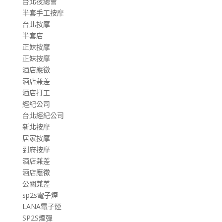
台北夜總會
半套手工按摩
台北按摩
半套店
正妹按摩
正妹按摩
酒店應徵
酒店兼差
酒店打工
經紀公司
台北經紀公司
新北按摩
居家按摩
到府按摩
酒店兼差
酒店應徵
公關兼差
sp2s電子煙
LANA電子煙
SP2S煙彈