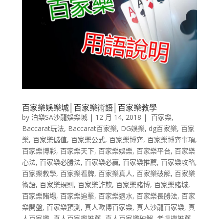
百家樂娛樂城│百家樂術語│百家樂教學
by
泊樂SA沙龍娛樂城
|
12 月 14, 2018
|
百家樂
,
Baccarat玩法
,
Baccarat百家樂
,
DG娛樂
,
dg百家樂
,
百家
樂
,
百家樂儲值
,
百家樂公式
,
百家樂博弈
,
百家樂博弈事項
,
百家樂博彩
,
百家樂天下
,
百家樂娛樂
,
百家樂平台
,
百家樂
心法
,
百家樂必勝法
,
百家樂必贏
,
百家樂推薦
,
百家樂攻略
,
百家樂教學
,
百家樂看牌
,
百家樂真人
,
百家樂破解
,
百家樂
術語
,
百家樂規則
,
百家樂詐欺
,
百家樂賭博
,
百家樂賭城
,
百家樂賭場
,
百家樂追擊
,
百家樂退水
,
百家樂長勝法
,
百家
樂開盤
,
百家樂預測
,
真人歐博百家樂
,
真人沙龍百家樂
,
真
人百家樂
,
真人百家樂推薦
,
真人百家樂破解
,
老虎機推薦
,