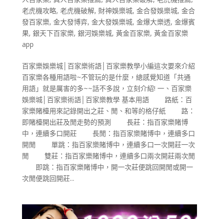
老虎機攻略
,
老虎機破解
,
財神娛樂城
,
金合發娛樂城
,
金合
發百家樂
,
金大發博弈
,
金大發娛樂城
,
金爆大樂透
,
金爆賓
果
,
銀天下百家樂
,
銀河娛樂城
,
黃金百家樂
,
黃金百家樂
app
百家樂娛樂城│百家樂術語│百家樂教學小編這次要來介紹
百家樂各種用語啦~不管玩的是什麼，總感覺知道「共通
用語」就是厲害的多~~話不多說，立刻介紹! 一、百家樂
娛樂城│百家樂術語│百家樂教學 基本用語 路紙：百
家樂賭檯用來記錄開出之莊、閒、和等的格仔紙 路：
即賭檯開出莊及閒走勢的預測 長莊：指百家樂賭博
中，連續多口開莊 長閒：指百家樂賭博中，連續多口
開閒 單跳：指百家樂賭博中，連續多口一次開莊一次
閒 雙莊：指百家樂賭博中，連續多口兩次開莊兩次閒
即跳：指百家樂賭博中，開一次莊便跳回開閒或開一
次閒便跳回開莊...