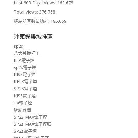
Last 365 Days Views:
166,673
Total Views:
376,768
網站訪客數量總計:
185,059
沙龍娛樂城推薦
sp2s
八大兼職打工
ILIA電子煙
sp2s電子煙
KISS電子煙
RELX電子煙
SP2S電子煙
KISS電子煙
ilia電子煙
網站顧問
SP2s MAX電子煙
SP2s MAX電子煙彈
SP2s電子煙