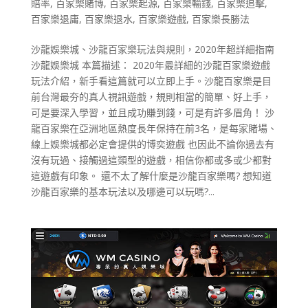
賠率
,
百家樂賭博
,
百家樂起源
,
百家樂輸錢
,
百家樂追擊
,
百家樂退庸
,
百家樂退水
,
百家樂遊戲
,
百家樂長勝法
沙龍娛樂城、沙龍百家樂玩法與規則，2020年超詳細指南
沙龍娛樂城 本篇描述： 2020年最詳細的沙龍百家樂遊戲
玩法介紹，新手看這篇就可以立即上手。沙龍百家樂是目
前台灣最夯的真人視訊遊戲，規則相當的簡單、好上手，
可是要深入學習，並且成功賺到錢，可是有許多眉角！ 沙
龍百家樂在亞洲地區熱度長年保持在前3名，是每家賭場、
線上娛樂城都必定會提供的博奕遊戲 也因此不論你過去有
沒有玩過、接觸過這類型的遊戲，相信你都或多或少都對
這遊戲有印象。 還不太了解什麼是沙龍百家樂嗎? 想知道
沙龍百家樂的基本玩法以及哪邊可以玩嗎?...