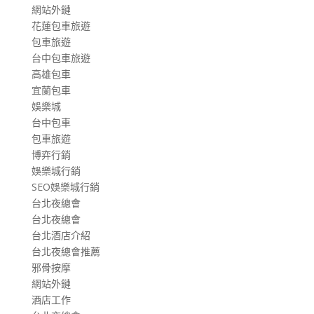
網站外鏈
花蓮包車旅遊
包車旅遊
台中包車旅遊
高雄包車
宜蘭包車
娛樂城
台中包車
包車旅遊
博弈行銷
娛樂城行銷
SEO娛樂城行銷
台北夜總會
台北夜總會
台北酒店介紹
台北夜總會推薦
邪骨按摩
網站外鏈
酒店工作