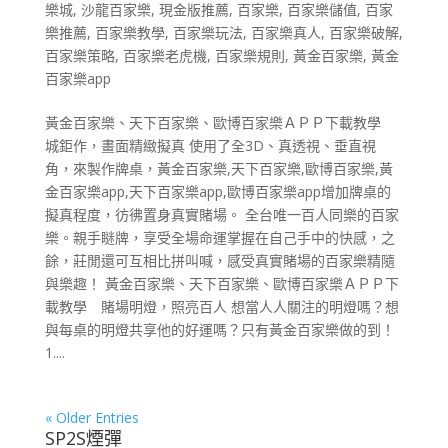
樂城
,
沙龍百家樂
,
現金版推薦
,
百家樂
,
百家樂儲值
,
百家
樂推薦
,
百家樂教學
,
百家樂玩法
,
百家樂真人
,
百家樂破解
,
百家樂策略
,
百家樂老虎機
,
百家樂規則
,
黃金百家樂
,
黃金
百家樂app
黃金百家樂、天下百家樂、歐博百家樂ＡＰＰ下載教學
城鉅作，畫面精緻擬真 使用了全3D、真透視、垂直視
角，來製作牌桌，黃金百家樂,天下百家樂,歐博百家樂,黃
金百家樂app,天下百家樂app,歐博百家樂app增加牌桌的
擬真程度，彷彿置身真實賭場。 全台唯一百人同樂的百家
樂。親手瞇牌，享受全場命運掌握在自己手中的快感，之
餘，莊閒還可互相比拼叫喊，感受真實賭場的百家樂精隨
與樂趣！ 黃金百家樂、天下百家樂、歐博百家樂ＡＰＰ下
載教學 賭場明燈，照亮百人 想當人人關注的明燈嗎？想
與每桌的明燈共享他的好運嗎？只有黃金百家樂做的到！
1....
« Older Entries
SP2S煙彈