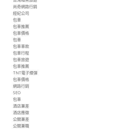
尚奇網路行銷
經紀公司
包車
包車推薦
包車價格
包車
包車車款
包車行程
包車旅遊
包車推薦
TNT電子煙彈
包車價格
網路行銷
SEO
包車
酒店兼差
酒店應徵
公關兼差
公關兼職