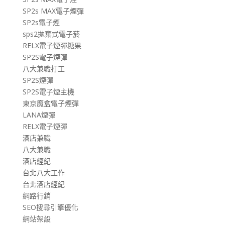
SP2s MAX電子煙彈
SP2s電子煙
sps2拋棄式電子菸
RELX電子煙彈糖果
SP2S電子煙彈
八大兼職打工
SP2S煙彈
SP2S電子煙主機
東京魔盒電子煙彈
LANA煙彈
RELX電子煙彈
酒店兼職
八大兼職
酒店經紀
台北八大工作
台北酒店經紀
網路行銷
SEO搜尋引擎優化
網站架設