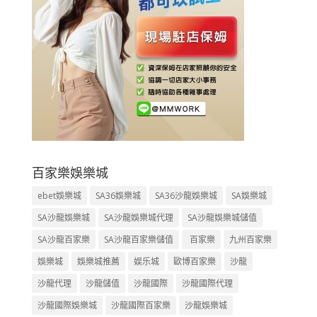
百家樂娛樂城
ebet娛樂城
SA36娛樂城
SA36沙龍娛樂城
SA娛樂城
SA沙龍娛樂城
SA沙龍娛樂城代理
SA沙龍娛樂城儲值
SA沙龍百家樂
SA沙龍百家樂儲值
百家樂
九州百家樂
娛樂城
娛樂城推薦
娱乐城
歐博百家樂
沙龍
沙龍代理
沙龍儲值
沙龍國際
沙龍國際代理
沙龍國際娛樂城
沙龍國際百家樂
沙龍娛樂城