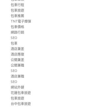
包車行程
包車旅遊
包車推薦
TNT電子煙彈
包車價格
網路行銷
SEO
包車
酒店兼差
酒店應徵
公關兼差
公關兼職
SEO
酒店兼職
SEO
網站外鏈
花蓮包車旅遊
包車旅遊
台中包車旅遊