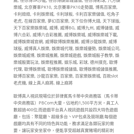
薦
,
任你博SA沙龍
,
任你博娛樂城儲值
,
任你博彩球
,
八方娛
樂城
,
北京賽車PK10
,
北京賽車PK10走勢圖
,
博馬百家樂
,
卡利妞妞
,
卡利娛樂城
,
卡利球板
,
卡利百家樂儲值
,
吃角子
老虎
,
在線百家樂
,
夢幻百家樂
,
天下任你博大錢
,
天下球版
,
天下百家樂娛樂城
,
威博
,
威博BG
,
威博九州
,
威博儲值
,
威
博六合彩
,
威博六合彩推薦
,
威博娛樂城
,
威博娛樂城下載
,
威博娛樂城官網
,
威博歐博娛樂推薦
,
威博沙龍娛樂
,
威博
球版
,
威博真人娛樂
,
娛樂城代理
,
娛樂城優勢
,
娛樂城公司
,
娛樂城威博
,
娛樂城推薦
,
娛樂城遊戲
,
娛樂城骰子教學
,
娛
樂城骰寶玩法
,
娛樂程推薦
,
娱乐城
,
彩球
,
德州撲克
,
歐博
代理
,
歐博娛樂城
,
歐博娛樂城儲值
,
歐博娛樂城儲值推薦
,
歐博百家樂
,
沙龍百家樂
,
百家樂
,
百家樂娛樂城
,
百款slot
老虎機
,
線上真人麻將
,
線上麻將
歐博真人視訊現場位於菲律賓馬卡蒂中央商務區（馬卡蒂
中央商務區）PBCom大廈，佔地約1,500平方米，員工人
數超過400位;而遊戲平台真人視訊遊戲共設四大特色遊戲
廳，包括：聚龍廳丶超級多台丶VIP包桌及競咪廳;每個遊
戲廳均具有不同的特色與功能，務求滿足各類玩家的需
要，讓玩家安坐家中，便能享受超越真實賭場的精彩刺