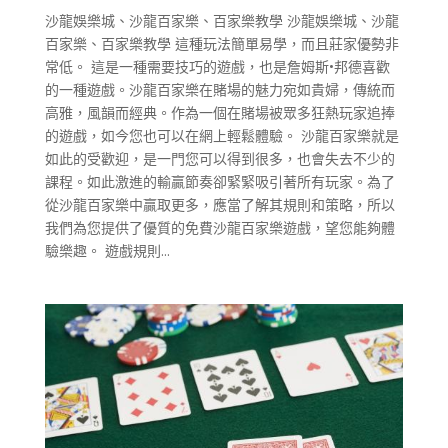
沙龍娛樂城、沙龍百家樂、百家樂教學 沙龍娛樂城、沙龍
百家樂、百家樂教學 這種玩法簡單易學，而且莊家優勢非
常低。 這是一種需要技巧的遊戲，也是詹姆斯•邦德喜歡
的一種遊戲。沙龍百家樂在賭場的魅力宛如貴婦，傳統而
高雅，風韻而經典。作為一個在賭場被眾多狂熱玩家追捧
的遊戲，如今您也可以在網上輕鬆體驗。 沙龍百家樂就是
如此的受歡迎，是一門您可以得到很多，也會失去不少的
課程。如此激進的輸贏節奏卻緊緊吸引著所有玩家。為了
從沙龍百家樂中贏取更多，應當了解其規則和策略，所以
我們為您提供了優質的免費沙龍百家樂遊戲，望您能夠體
驗樂趣。 遊戲規則...