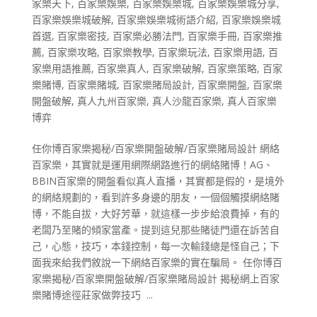
家樂天下
,
百家樂娛樂
,
百家樂娛樂城
,
百家樂娛樂城分享
,
百家樂娛樂城破解
,
百家樂娛樂城術語介紹
,
百家樂娛樂城
首選
,
百家樂密技
,
百家樂必勝法門
,
百家樂手冊
,
百家樂推
薦
,
百家樂攻略
,
百家樂教學
,
百家樂玩法
,
百家樂用語
,
百
家樂用語推薦
,
百家樂真人
,
百家樂破解
,
百家樂策略
,
百家
樂賭博
,
百家樂賭城
,
百家樂賭局設計
,
百家樂開盤
,
百家樂
開盤破解
,
真人九州百家樂
,
真人沙龍百家樂
,
真人百家樂
博弈
任你博百家樂揭秘/百家樂開盤破解/百家樂賭局設計 網絡
百家樂，其實就是運用網際網路進行的網絡賭博！AG、
BBIN百家樂的開盤看似真人直播，其實都是假的，是境外
的網絡規劃的，看到許多身邊的朋友，一個個觸摸網絡賭
博，不能自拔，大好芳華，就這樣一步步給浪費掉，有的
老闆乃至賭的傾家當產。提到這兒那些賭徒門還在訴苦自
己，心態，技巧，本錢控制，每一次輸錢總是怪自己；下
面我來給我們敘說一下網絡百家樂的實在騙局。 任你博百
家樂揭秘/百家樂開盤破解/百家樂賭局設計 揭秘網上百家
樂賭博途徑莊家做弊技巧 ...