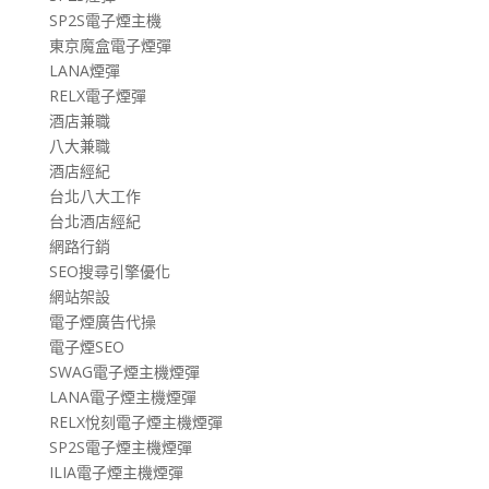
SP2S電子煙主機
東京魔盒電子煙彈
LANA煙彈
RELX電子煙彈
酒店兼職
八大兼職
酒店經紀
台北八大工作
台北酒店經紀
網路行銷
SEO搜尋引擎優化
網站架設
電子煙廣告代操
電子煙SEO
SWAG電子煙主機煙彈
LANA電子煙主機煙彈
RELX悅刻電子煙主機煙彈
SP2S電子煙主機煙彈
ILIA電子煙主機煙彈