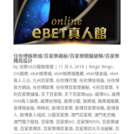
任你博娛樂城/百家樂揭秘/百家樂開盤破解/百家樂
賭局設計
by
泊樂SA沙龍娛樂城
|
11 月 6, 2018
|
Bingo Bingo
,
DG娛樂
,
ebet娛樂城
,
ebet娛樂城推薦
,
ebet現金版
,
ebet
真人三公
,
九州百家樂
,
任你博代理
,
任你博信用版
,
任你博
官方網站
,
任你博歐博
,
任你博百家樂揭秘
,
卡利百家樂
,
卡
利百家樂儲值
,
天下百家樂
,
天下百家樂app
,
威博BG
,
威博
WM真人娛樂
,
威博信用版
,
威博沙龍
,
娛樂城
,
娛樂城推薦
,
易博現金版
,
時時彩
,
歐博百家樂
,
歐博百家樂攻略
,
歐博真
人
,
歐博真人視訊
,
沙龍百家樂
,
澳門百家樂
,
澳門老虎機
,
澳門電子競技
,
百家樂
,
百家樂AG
,
百家樂BBIN
,
百家樂儲
值
,
百家樂博弈
,
百家樂博弈事項
,
百家樂四大手法破解
,
百