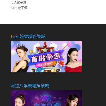
ILIA電子煙
KISS電子煙
tnze娛樂城娛樂城
阿拉八娛樂城娛樂城