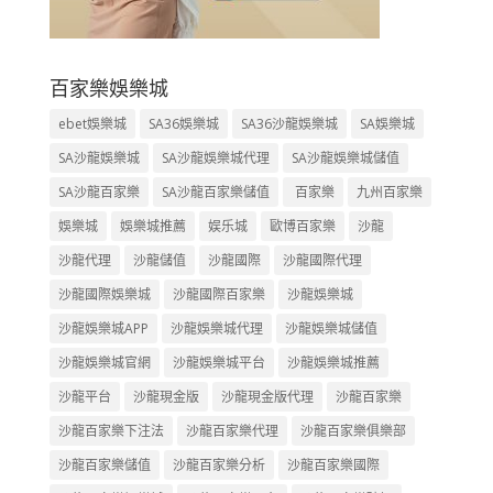
百家樂娛樂城
ebet娛樂城
SA36娛樂城
SA36沙龍娛樂城
SA娛樂城
SA沙龍娛樂城
SA沙龍娛樂城代理
SA沙龍娛樂城儲值
SA沙龍百家樂
SA沙龍百家樂儲值
百家樂
九州百家樂
娛樂城
娛樂城推薦
娱乐城
歐博百家樂
沙龍
沙龍代理
沙龍儲值
沙龍國際
沙龍國際代理
沙龍國際娛樂城
沙龍國際百家樂
沙龍娛樂城
沙龍娛樂城APP
沙龍娛樂城代理
沙龍娛樂城儲值
沙龍娛樂城官網
沙龍娛樂城平台
沙龍娛樂城推薦
沙龍平台
沙龍現金版
沙龍現金版代理
沙龍百家樂
沙龍百家樂下注法
沙龍百家樂代理
沙龍百家樂俱樂部
沙龍百家樂儲值
沙龍百家樂分析
沙龍百家樂國際