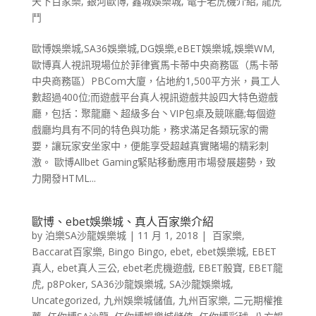
天下百家樂
,
銀河歐博
,
鑫城娛樂城
,
電子老虎機介紹
,
龍虎
鬥
歐博娛樂城,SA36娛樂城,DG娛樂,eBET娛樂城,娛樂WM,
歐博真人視訊現場位於菲律賓馬卡蒂中央商務區（馬卡蒂
中央商務區）PBCom大廈，佔地約1,500平方米，員工人
數超過400位;而遊戲平台真人視訊遊戲共設四大特色遊戲
廳，包括：聚龍廳丶超級多台丶VIP包桌及競咪廳;每個遊
戲廳均具有不同的特色與功能，務求滿足各類玩家的需
要，讓玩家安坐家中，便能享受超越真實賭場的精彩刺
激。 歐博Allbet Gaming緊貼移動應用市場發展趨勢，致
力開發HTML...
歐博、ebet娛樂城、真人百家樂介紹
by
泊樂SA沙龍娛樂城
|
11 月 1, 2018
|
百家樂
,
Baccarat百家樂
,
Bingo Bingo
,
ebet
,
ebet娛樂城
,
EBET
真人
,
ebet真人三公
,
ebet老虎機遊戲
,
EBET骰寶
,
EBET龍
虎
,
p8Poker
,
SA36沙龍娛樂城
,
SA沙龍娛樂城
,
Uncategorized
,
九州娛樂城儲值
,
九州百家樂
,
二元期權推