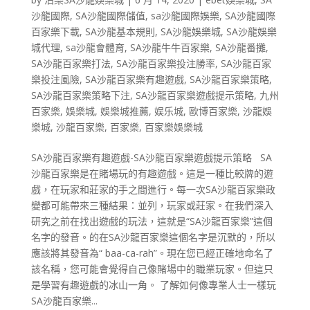
沙龍國際
,
SA沙龍國際儲值
,
sa沙龍國際娛樂
,
SA沙龍國際
百家樂下載
,
SA沙龍基本規則
,
SA沙龍娛樂城
,
SA沙龍娛樂
城代理
,
sa沙龍會體育
,
SA沙龍牛牛百家樂
,
SA沙龍番攤
,
SA沙龍百家樂打法
,
SA沙龍百家樂投注勝率
,
SA沙龍百家
樂投注風險
,
SA沙龍百家樂有趣遊戲
,
SA沙龍百家樂策略
,
SA沙龍百家樂策略下注
,
SA沙龍百家樂遊戲提示策略
,
九州
百家樂
,
娛樂城
,
娛樂城推薦
,
娱乐城
,
歐博百家樂
,
沙龍娛
樂城
,
沙龍百家樂
,
百家樂
,
百家樂娛樂城
SA沙龍百家樂有趣遊戲-SA沙龍百家樂遊戲提示策略 SA
沙龍百家樂是在賭場玩的有趣遊戲。這是一種比較牌的遊
戲，在玩家和莊家的手之間進行。每一次SA沙龍百家樂政
變都可能帶來三種結果：並列，玩家或莊家。在我們深入
研究之前在找出遊戲的玩法，這就是“SA沙龍百家樂”這個
名字的發音。的在SA沙龍百家樂這個名字是沉默的，所以
應該將其發音為“ baa-ca-rah”。現在您已經正確地命名了
該名稱，您可能會覺得自己像賭場中的職業玩家。但這只
是學習有趣遊戲的冰山一角。 了解如何像專業人士一樣玩
SA沙龍百家樂...