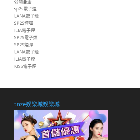
公關兼差
sp2s電子煙
LANA電子煙
SP2S煙彈
ILIA電子煙
SP2S電子煙
SP2S煙彈
LANA電子煙
ILIA電子煙
KISS電子煙
tnze娛樂城娛樂城