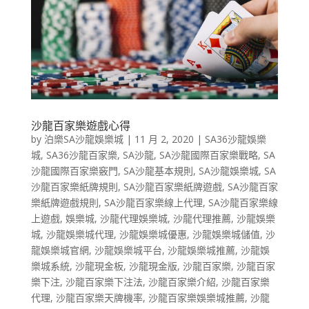
沙龍百家樂遊戲心得
by
泊樂SA沙龍娛樂城
|
11 月 2, 2020
|
SA36沙龍娛樂
城
,
SA36沙龍百家樂
,
SA沙龍
,
SA沙龍國際百家樂戰略
,
SA
沙龍國際百家樂竅門
,
SA沙龍基本規則
,
SA沙龍娛樂城
,
SA
沙龍百家樂紙牌規則
,
SA沙龍百家樂紙牌遊戲
,
SA沙龍百家
樂紙牌遊戲規則
,
SA沙龍百家樂線上代理
,
SA沙龍百家樂線
上遊戲
,
娛樂城
,
沙龍代理娛樂城
,
沙龍代理推薦
,
沙龍娛樂
城
,
沙龍娛樂城代理
,
沙龍娛樂城優惠
,
沙龍娛樂城儲值
,
沙
龍娛樂城官網
,
沙龍娛樂城平台
,
沙龍娛樂城推薦
,
沙龍娛
樂城系統
,
沙龍現金板
,
沙龍現金版
,
沙龍百家樂
,
沙龍百家
樂下注
,
沙龍百家樂下注法
,
沙龍百家樂介紹
,
沙龍百家樂
代理
,
沙龍百家樂天牌機率
,
沙龍百家樂娛樂城推薦
,
沙龍