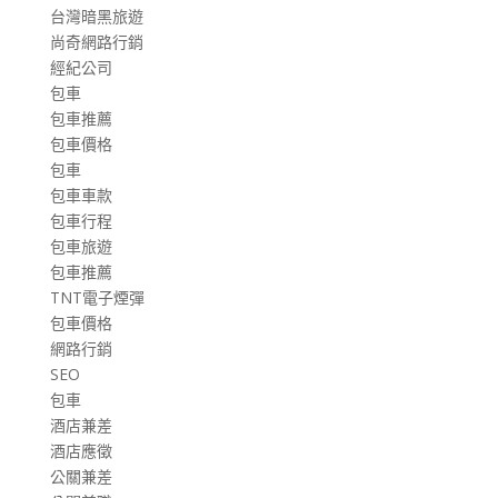
台灣暗黑旅遊
尚奇網路行銷
經紀公司
包車
包車推薦
包車價格
包車
包車車款
包車行程
包車旅遊
包車推薦
TNT電子煙彈
包車價格
網路行銷
SEO
包車
酒店兼差
酒店應徵
公關兼差