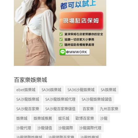
百家樂娛樂城
ebet娛樂城
SA36娛樂城
SA36沙龍娛樂城
SA娛樂城
SA沙龍娛樂城
SA沙龍娛樂城代理
SA沙龍娛樂城儲值
SA沙龍百家樂
SA沙龍百家樂儲值
百家樂
九州百家樂
娛樂城
娛樂城推薦
娱乐城
歐博百家樂
沙龍
沙龍代理
沙龍儲值
沙龍國際
沙龍國際代理
沙龍國際娛樂城
沙龍國際百家樂
沙龍娛樂城