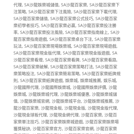
代理
,
SA沙龍娛樂城儲值
,
SA沙龍百家樂
,
SA沙龍百家樂下
注策略
,
SA沙龍百家樂下注風險
,
SA沙龍百家樂下載代理
,
SA沙龍百家樂儲值
,
SA沙龍百家樂公式技巧
,
SA沙龍百家
樂初學者技巧
,
SA沙龍百家樂必贏
,
SA沙龍百家樂投注勝
率
,
SA沙龍百家樂投注風險
,
SA沙龍百家樂指南線上
,
SA沙
龍百家樂指南遊戲
,
SA沙龍百家樂桌台下注
,
SA沙龍百家樂
玩法
,
SA沙龍百家樂現場娛樂城
,
SA沙龍百家樂現場遊戲
,
SA沙龍百家樂現金版代理
,
SA沙龍百家樂現金版遊戲
,
SA
沙龍百家樂看燈
,
SA沙龍百家樂看牌
,
SA沙龍百家樂看路
,
SA沙龍百家樂破解
,
SA沙龍百家樂策略打法
,
SA沙龍百家
樂策略投注
,
SA沙龍百家樂簡易策略
,
SA沙龍百家樂紙牌規
則
,
SA沙龍百家樂紙牌遊戲
,
娛樂城
,
娛樂城推薦
,
娱乐城
,
沙龍國際代理
,
沙龍國際娛樂城
,
沙龍國際娛樂評價
,
沙龍
娛樂城
,
沙龍娛樂城代理
,
沙龍娛樂城優惠
,
沙龍娛樂城儲
值
,
沙龍娛樂城官網
,
沙龍娛樂城平台
,
沙龍娛樂城推薦
,
沙
龍沙龍百家樂
,
沙龍現金板
,
沙龍現金版
,
沙龍現金版代理
,
沙龍現金球板代理
,
沙龍現金網代理
,
沙龍百家樂
,
沙龍百
家樂單注技巧
,
沙龍百家樂娛樂城遊戲
,
沙龍百家樂娛樂場
獲獎秘訣
,
沙龍百家樂官方
,
沙龍百家樂官網
,
沙龍百家樂