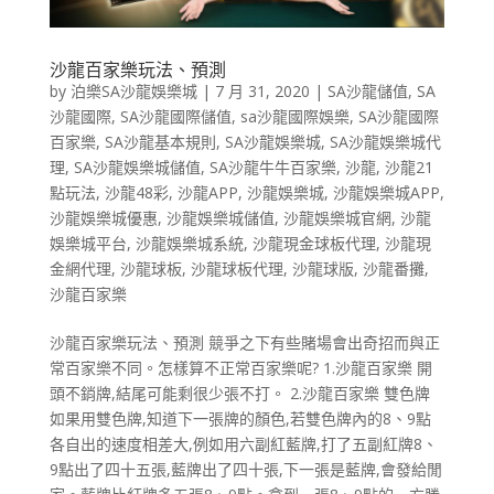
沙龍百家樂玩法、預測
by
泊樂SA沙龍娛樂城
|
7 月 31, 2020
|
SA沙龍儲值
,
SA
沙龍國際
,
SA沙龍國際儲值
,
sa沙龍國際娛樂
,
SA沙龍國際
百家樂
,
SA沙龍基本規則
,
SA沙龍娛樂城
,
SA沙龍娛樂城代
理
,
SA沙龍娛樂城儲值
,
SA沙龍牛牛百家樂
,
沙龍
,
沙龍21
點玩法
,
沙龍48彩
,
沙龍APP
,
沙龍娛樂城
,
沙龍娛樂城APP
,
沙龍娛樂城優惠
,
沙龍娛樂城儲值
,
沙龍娛樂城官網
,
沙龍
娛樂城平台
,
沙龍娛樂城系統
,
沙龍現金球板代理
,
沙龍現
金網代理
,
沙龍球板
,
沙龍球板代理
,
沙龍球版
,
沙龍番攤
,
沙龍百家樂
沙龍百家樂玩法、預測 競爭之下有些賭場會出奇招而與正
常百家樂不同。怎樣算不正常百家樂呢? 1.沙龍百家樂 開
頭不銷牌,結尾可能剩很少張不打。 2.沙龍百家樂 雙色牌
如果用雙色牌,知道下一張牌的顏色,若雙色牌內的8、9點
各自出的速度相差大,例如用六副紅藍牌,打了五副紅牌8、
9點出了四十五張,藍牌出了四十張,下一張是藍牌,會發給閒