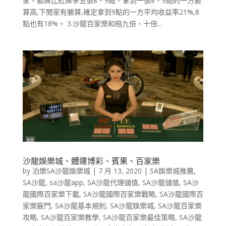
家。藍牌比紅牌多五張8、9點。拿到一張8、9點的一方勝
算高,下閒家有勝算,確定拿到9點的一方平均收益率21%,8
點也有18%。 3.沙龍百家樂和賠九倍、十倍...
沙龍娛樂城、體運博彩、賓果、百家樂
by
泊樂SA沙龍娛樂城
|
7 月 13, 2020
|
SA娛樂城推薦
,
SA沙龍
,
sa沙龍app
,
SA沙龍代理儲值
,
SA沙龍儲值
,
SA沙
龍國際百家樂下載
,
SA沙龍國際百家樂戰略
,
SA沙龍國際百
家樂竅門
,
SA沙龍基本規則
,
SA沙龍娛樂城
,
SA沙龍百家樂
攻略
,
SA沙龍百家樂教學
,
SA沙龍百家樂最佳策略
,
SA沙龍