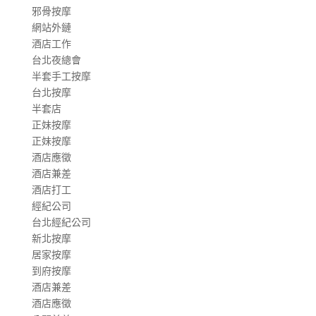
邪骨按摩
網站外鏈
酒店工作
台北夜總會
半套手工按摩
台北按摩
半套店
正妹按摩
正妹按摩
酒店應徵
酒店兼差
酒店打工
經紀公司
台北經紀公司
新北按摩
居家按摩
到府按摩
酒店兼差
酒店應徵