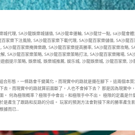
娛樂城代理
,
SA沙龍娛樂城儲值
,
SA沙龍幸運輪
,
SA沙龍廿一點
,
sa沙龍會體
龍百家樂下注風險
,
SA沙龍百家樂下載代理
,
SA沙龍百家樂儲值
,
SA沙龍百
上
,
SA沙龍百家樂掩牌樂趣
,
SA沙龍百家樂提高勝率
,
SA沙龍百家樂攻略
,
S
破解
,
SA沙龍百家樂策略
,
SA沙龍百家樂策略打法
,
SA沙龍百家樂賭場
,
SA
樂遊戲提示策略
,
娛樂城
,
娛樂城推薦
,
娱乐城
,
沙龍娛樂城
,
沙龍百家樂
,
沙
的組合形態，一條路會千變萬化，而現實中的路就是擺在腳下，這兩個本質
掉下去，而現實中的路就算前面斷了，人也不會掉下去？ 那是因為現實中
圍。 何為極限概率？極限手中會出，和極限手中不出。 極限的定義是什
 於是產生了跟路和反路的分歧。 玩家的預測方法會對接下來的勝率產生
據而已...