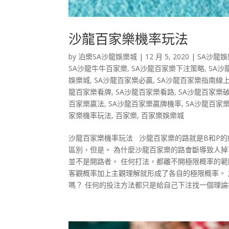
沙龍百家樂機率玩法
by
泊樂SA沙龍娛樂城
|
12 月 5, 2020
|
SA沙龍
SA沙龍牛牛百家樂
,
SA沙龍百家樂下注策略
,
SA沙
娛樂城
,
SA沙龍百家樂必贏
,
SA沙龍百家樂指南線
龍百家樂看牌
,
SA沙龍百家樂看路
,
SA沙龍百家樂
百家樂贏法
,
SA沙龍百家樂贏牌機率
,
SA沙龍百家
家樂機率玩法
,
百家樂
,
百家樂娛樂城
沙龍百家樂機率玩法 沙龍百家樂的路就是B和P
區別，但是。 為什麼沙龍百家樂的路會斷導致人
並不是開路者。 任何打法，都離不開極限概率的範
客觀概率加上主觀理解就形成了各自的極限概率。
嗎？ 任何的投注方法都只是給自己下注找一個理論根