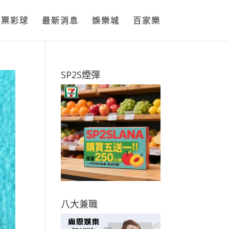
彩票彩球
最新消息
娛樂城
百家樂
SP2S煙彈
八大兼職