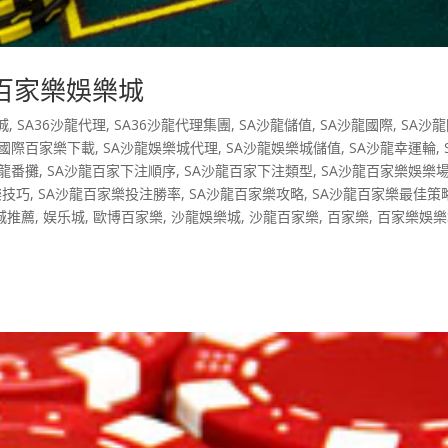
龍百家樂娛樂城
城
,
SA36沙龍代理
,
SA36沙龍代理集團
,
SA沙龍儲值
,
SA沙龍國際
,
SA沙
龍國際百家樂下載
,
SA沙龍娛樂城代理
,
SA沙龍娛樂城儲值
,
SA沙龍幸運輪
,
沙龍番攤
,
SA沙龍百家下注順序
,
SA沙龍百家下注類型
,
SA沙龍百家樂娛樂
樂技巧
,
SA沙龍百家樂投注勝率
,
SA沙龍百家樂攻略
,
SA沙龍百家樂最佳策
城推薦
,
娱乐城
,
歐博百家樂
,
沙龍娛樂城
,
沙龍百家樂
,
百家樂
,
百家樂娛樂