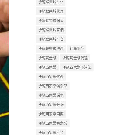
沙龍娛樂城APP
沙龍娛樂城代理
沙龍娛樂城儲值
沙龍娛樂城官網
沙龍娛樂城平台
沙龍娛樂城推薦
沙龍平台
沙龍現金版
沙龍現金版代理
沙龍百家樂
沙龍百家樂下注法
沙龍百家樂代理
沙龍百家樂俱樂部
沙龍百家樂儲值
沙龍百家樂分析
沙龍百家樂國際
沙龍百家樂娛樂城
沙龍百家樂平台