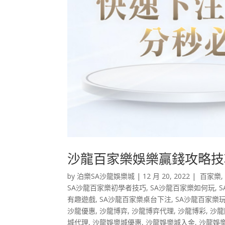
沙龍百家樂娛樂贏錢攻略技
by
泊樂SA沙龍娛樂城
|
12 月 20, 2022
|
百家樂
SA沙龍百家樂初學者技巧
,
SA沙龍百家樂如何玩
,
有趣遊戲
,
SA沙龍百家樂桌台下注
,
SA沙龍百家樂
沙龍優惠
,
沙龍博弈
,
沙龍博弈代理
,
沙龍博彩
,
沙龍
城代理
,
沙龍娛樂城優惠
,
沙龍娛樂城入金
,
沙龍娛