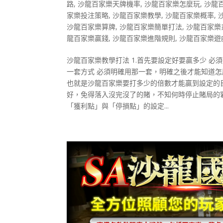
路
,
沙龍百家樂天牌機率
,
沙龍百家樂怎麼玩
,
沙龍
家樂投注策略
,
沙龍百家樂教學
,
沙龍百家樂概率
,
沙龍百家樂算牌
,
沙龍百家樂簡單打法
,
沙龍百家樂
龍百家樂贏錢
,
沙龍百家樂進階規則
,
沙龍百家樂遊
沙龍百家樂教學打法 1.首先要設定好要贏多少 必
一套方式 必須明確用那一套，明確之後才能知道怎
也就是沙龍百家樂要打多少的倍數才能贏到設定的目
好，免得落入沒完沒了的賭，不知何時停止賭局的窘
「獲利點」與「停損點」的設定...