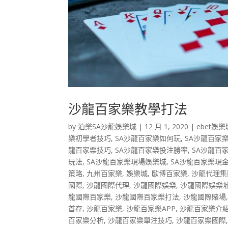
沙龍百家樂教學打法
by
泊樂SA沙龍娛樂城
|
12 月 1, 2020
|
ebet娛樂
樂初學者技巧
,
SA沙龍百家樂如何玩
,
SA沙龍百家
龍百家樂技巧
,
SA沙龍百家樂投注勝率
,
SA沙龍百
玩法
,
SA沙龍百家樂現場娛樂城
,
SA沙龍百家樂現
策略
,
九州百家樂
,
娛樂城
,
歐博百家樂
,
沙龍代理集
國際
,
沙龍國際代理
,
沙龍國際娛樂
,
沙龍國際娛樂
龍國際百家樂
,
沙龍國際百家樂打法
,
沙龍國際賭場
首存
,
沙龍百家樂
,
沙龍百家樂APP
,
沙龍百家樂介
百家樂分析
,
沙龍百家樂單注技巧
,
沙龍百家樂國際