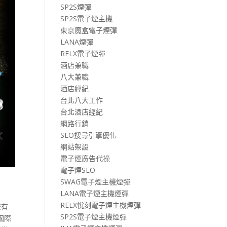
SP2S煙彈
SP2S電子煙主機
東京魔盒電子煙彈
LANA煙彈
RELX電子煙彈
酒店兼職
八大兼職
酒店經紀
台北八大工作
台北酒店經紀
網路行銷
SEO搜尋引擎優化
網站架設
電子煙廣告代操
電子煙SEO
SWAG電子煙主機煙彈
LANA電子煙主機煙彈
RELX悅刻電子煙主機煙彈
樂有
SP2S電子煙主機煙彈
國際