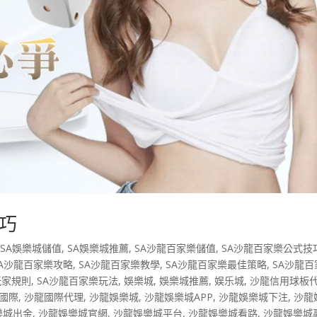
巧
,
SA娛樂城儲值
,
SA娛樂城推薦
,
SA沙龍百家樂儲值
,
SA沙龍百家樂公式技
SA沙龍百家樂攻略
,
SA沙龍百家樂教學
,
SA沙龍百家樂最佳策略
,
SA沙龍百
玩家規則
,
SA沙龍百家樂玩法
,
娛樂城
,
娛樂城推薦
,
娱乐城
,
沙龍信用球板
國際
,
沙龍國際代理
,
沙龍娛樂城
,
沙龍娛樂城APP
,
沙龍娛樂城下注
,
沙龍
樂城出金
,
沙龍娛樂城官網
,
沙龍娛樂城平台
,
沙龍娛樂城看路
,
沙龍娛樂城