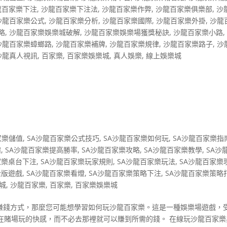
龍百家樂下注
,
沙龍百家樂下注法
,
沙龍百家樂作弊
,
沙龍百家樂俱樂部
,
沙
沙龍百家樂公式
,
沙龍百家樂分析
,
沙龍百家樂國際
,
沙龍百家樂外掛
,
沙龍
略
,
沙龍百家樂娛樂城破解
,
沙龍百家樂娛樂場獲獎秘訣
,
沙龍百家樂小路
沙龍百家樂蟑螂路
,
沙龍百家樂補牌
,
沙龍百家樂規律
,
沙龍百家樂路子
,
沙
沙龍真人視訊
,
百家樂
,
百家樂娛樂城
,
真人娛樂
,
線上娛樂城
家樂儲值
,
SA沙龍百家樂公式技巧
,
SA沙龍百家樂如何玩
,
SA沙龍百家樂指
趣
,
SA沙龍百家樂提高勝率
,
SA沙龍百家樂攻略
,
SA沙龍百家樂教學
,
SA沙
家樂桌台下注
,
SA沙龍百家樂玩家規則
,
SA沙龍百家樂玩法
,
SA沙龍百家樂
金版遊戲
,
SA沙龍百家樂看燈
,
SA沙龍百家樂策略下注
,
SA沙龍百家樂策略
城
,
沙龍百家樂
,
百家樂
,
百家樂娛樂城
賺錢方式，那麼您可能想學習如何玩沙龍百家樂。這是一種娛樂場遊戲，
在賭場玩的快感，而不必去那裡就可以賺到所需的錢。 在線玩沙龍百家樂