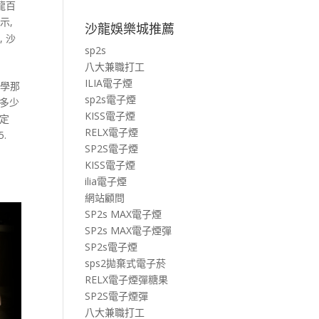
龍百
提示
,
沙龍娛樂城推薦
錢
,
沙
sp2s
八大兼職打工
ILIA電子煙
教學那
sp2s電子煙
是多少
KISS電子煙
設定
RELX電子煙
.
SP2S電子煙
KISS電子煙
ilia電子煙
網站顧問
SP2s MAX電子煙
SP2s MAX電子煙彈
SP2s電子煙
sps2拋棄式電子菸
RELX電子煙彈糖果
SP2S電子煙彈
八大兼職打工