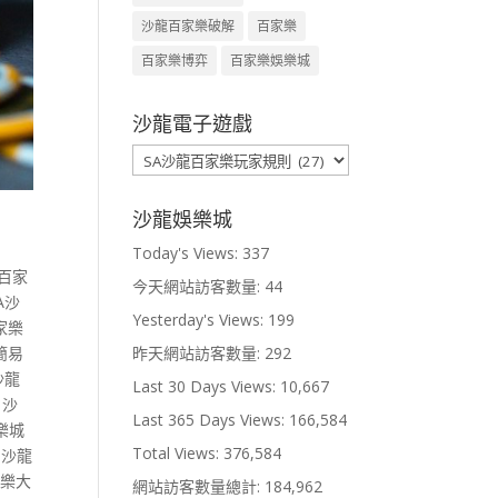
沙龍百家樂破解
百家樂
百家樂博弈
百家樂娛樂城
沙龍電子遊戲
沙
龍
電
沙龍娛樂城
子
Today's Views:
337
遊
龍百家
戲
今天網站訪客數量:
44
A沙
Yesterday's Views:
199
家樂
簡易
昨天網站訪客數量:
292
沙龍
Last 30 Days Views:
10,667
,
沙
Last 365 Days Views:
166,584
樂城
Total Views:
376,584
,
沙龍
家樂大
網站訪客數量總計:
184,962