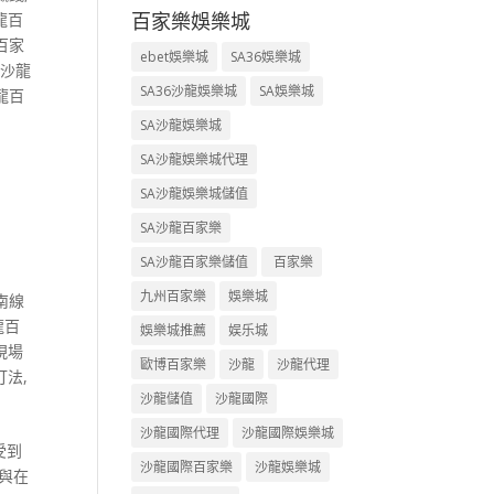
百家樂娛樂城
龍百
百家
ebet娛樂城
SA36娛樂城
,
沙龍
SA36沙龍娛樂城
SA娛樂城
龍百
SA沙龍娛樂城
SA沙龍娛樂城代理
SA沙龍娛樂城儲值
SA沙龍百家樂
SA沙龍百家樂儲值
百家樂
九州百家樂
娛樂城
南線
龍百
娛樂城推薦
娱乐城
現場
歐博百家樂
沙龍
沙龍代理
打法
,
沙龍儲值
沙龍國際
沙龍國際代理
沙龍國際娛樂城
受到
沙龍國際百家樂
沙龍娛樂城
與在