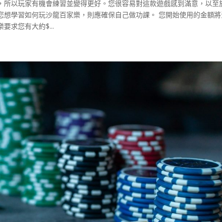
，所以玩家有機會練習並變得更好。您很容易對這款遊戲感到滿意，以至
您想學習如何玩沙龍百家樂，則應確保自己做功課。 您開始使用的金額將
求您有大約$...