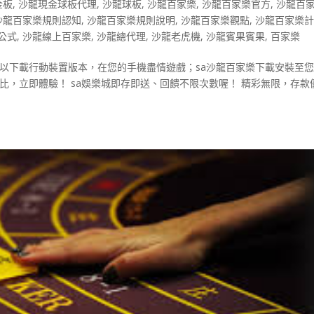
金板
,
沙龍現金球板代理
,
沙龍球板
,
沙龍百家樂
,
沙龍百家樂官方
,
沙龍百
沙龍百家樂規則認知
,
沙龍百家樂規則說明
,
沙龍百家樂觀點
,
沙龍百家樂
公式
,
沙龍線上百家樂
,
沙龍總代理
,
沙龍老虎機
,
沙龍賓果賓果
,
百家樂
可以下載行動裝置版本，在您的手機盡情遊戲；sa沙龍百家樂下載安裝至
沒得比，立即體驗！ sa娛樂城即存即送、回饋不限次數喔！ 精彩無限，存款