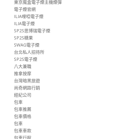
東京魔盒電子煙主機煙彈
電子煙官網
ILIA哩啞電子煙
ILIA電子煙
SP2S思博瑞電子煙
SP2S糖果
SWAG電子煙
台北私人招待所
SP2S電子煙
八大兼職
推拿按摩
台灣暗黑旅遊
尚奇網路行銷
經紀公司
包車
包車推薦
包車價格
包車
包車車款
包車行程