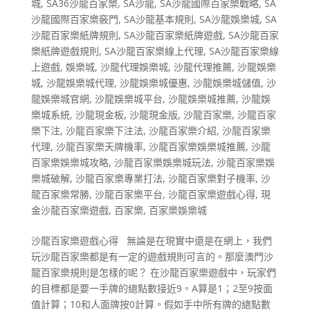
城
,
SA36沙龍百家樂
,
SA沙龍
,
SA沙龍國際百家樂戰略
,
SA
沙龍國際百家樂竅門
,
SA沙龍基本規則
,
SA沙龍娛樂城
,
SA
沙龍百家樂紙牌規則
,
SA沙龍百家樂紙牌遊戲
,
SA沙龍百家
樂紙牌遊戲規則
,
SA沙龍百家樂線上代理
,
SA沙龍百家樂線
上遊戲
,
娛樂城
,
沙龍代理娛樂城
,
沙龍代理推薦
,
沙龍娛樂
城
,
沙龍娛樂城代理
,
沙龍娛樂城優惠
,
沙龍娛樂城儲值
,
沙
龍娛樂城官網
,
沙龍娛樂城平台
,
沙龍娛樂城推薦
,
沙龍娛
樂城系統
,
沙龍現金板
,
沙龍現金版
,
沙龍百家樂
,
沙龍百家
樂下注
,
沙龍百家樂下注法
,
沙龍百家樂介紹
,
沙龍百家樂
代理
,
沙龍百家樂天牌機率
,
沙龍百家樂娛樂城推薦
,
沙龍
百家樂娛樂城攻略
,
沙龍百家樂娛樂城玩法
,
沙龍百家樂娛
樂城破解
,
沙龍百家樂專業打法
,
沙龍百家樂對子機率
,
沙
龍百家樂常勝
,
沙龍百家樂平台
,
沙龍百家樂遊戲心得
,
現
金沙龍百家樂遊戲
,
百家樂
,
百家樂娛樂城
沙龍百家樂遊戲心得 無論是在現實中還是在網上，我們
玩沙龍百家樂都是有一定的遊戲規則可言的。那麼澳門沙
龍百家樂規則是怎樣的呢？ 在沙龍百家樂遊戲中，玩家們
的目標都是要一手牌的總點數接近9。A算是1；2至9按面
值計算；10和人面牌按0計算。假如手中所有牌的總點數