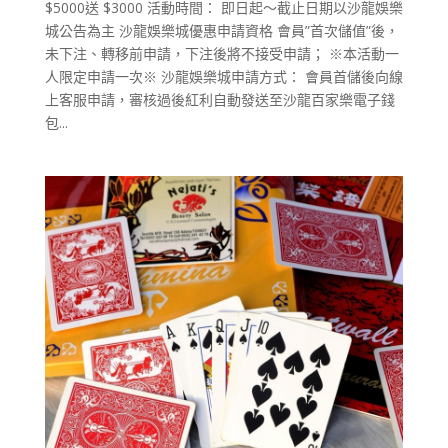
$5000送 $3000 活動時間： 即日起～截止日期以沙龍娛樂
城公告為主 沙龍娛樂城優惠申請資格 會員”首次儲值”後，
未下注、轉移前申請，下注後將不接受申請； ※本活動一
人限定申請一次※ 沙龍娛樂城申請方式： 會員首儲後向線
上客服申請，審核過後紅利自動發送至沙龍百家樂電子錢
包...