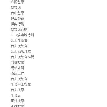
宜蘭包車
娛樂城
台中包車
包車旅遊
博弈行銷
娛樂城行銷
SEO娛樂城行銷
台北夜總會
台北夜總會
台北酒店介紹
台北夜總會推薦
邪骨按摩
網站外鏈
酒店工作
台北夜總會
半套手工按摩
台北按摩
半套店
正妹按摩
正妹按摩