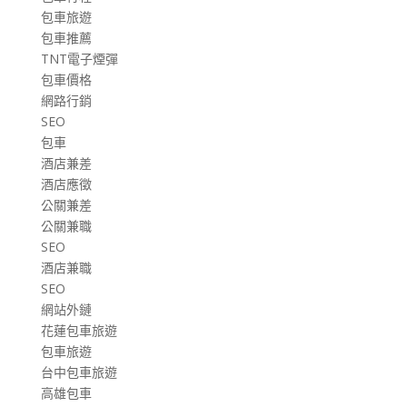
包車旅遊
包車推薦
TNT電子煙彈
包車價格
網路行銷
SEO
包車
酒店兼差
酒店應徵
公關兼差
公關兼職
SEO
酒店兼職
SEO
網站外鏈
花蓮包車旅遊
包車旅遊
台中包車旅遊
高雄包車