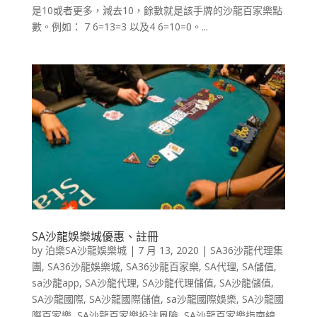
是10或者更多，減去10，餘數就是該手牌的沙龍百家樂點
數。例如： 7 6=13=3 以及4 6=10=0。...
SA沙龍娛樂城優惠、註冊
by
泊樂SA沙龍娛樂城
|
7 月 13, 2020
|
SA36沙龍代理集
團
,
SA36沙龍娛樂城
,
SA36沙龍百家樂
,
SA代理
,
SA儲值
,
sa沙龍app
,
SA沙龍代理
,
SA沙龍代理儲值
,
SA沙龍儲值
,
SA沙龍國際
,
SA沙龍國際儲值
,
sa沙龍國際娛樂
,
SA沙龍國
際百家樂
,
SA沙龍百家樂投注風險
,
SA沙龍百家樂指南線