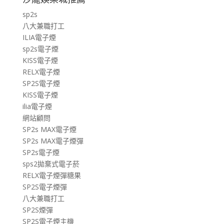
sp2s
八大兼職打工
ILIA電子煙
sp2s電子煙
KISS電子煙
RELX電子煙
SP2S電子煙
KISS電子煙
ilia電子煙
網站顧問
SP2s MAX電子煙
SP2s MAX電子煙彈
SP2s電子煙
sps2拋棄式電子菸
RELX電子煙彈糖果
SP2S電子煙彈
八大兼職打工
SP2S煙彈
SP2S電子煙主機