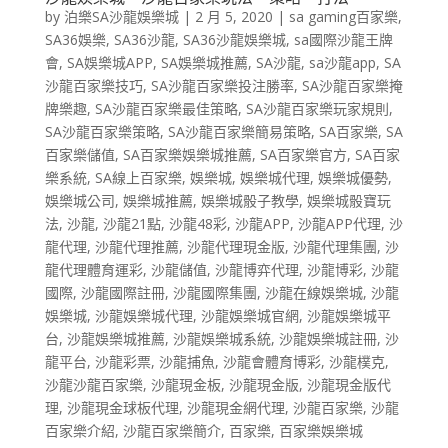
by
泊樂SA沙龍娛樂城
|
2 月 5, 2020
|
sa gaming百家樂
,
SA36娛樂
,
SA36沙龍
,
SA36沙龍娛樂城
,
sa國際沙龍王牌
會
,
SA娛樂城APP
,
SA娛樂城推薦
,
SA沙龍
,
sa沙龍app
,
SA
沙龍百家樂技巧
,
SA沙龍百家樂投注勝率
,
SA沙龍百家樂掩
牌樂趣
,
SA沙龍百家樂最佳策略
,
SA沙龍百家樂玩家規則
,
SA沙龍百家樂策略
,
SA沙龍百家樂簡易策略
,
SA百家樂
,
SA
百家樂儲值
,
SA百家樂娛樂城推薦
,
SA百家樂官方
,
SA百家
樂系統
,
SA線上百家樂
,
娛樂城
,
娛樂城代理
,
娛樂城優勢
,
娛樂城公司
,
娛樂城推薦
,
娛樂城骰子教學
,
娛樂城骰寶玩
法
,
沙龍
,
沙龍21點
,
沙龍48彩
,
沙龍APP
,
沙龍APP代理
,
沙
龍代理
,
沙龍代理推薦
,
沙龍代理現金版
,
沙龍代理集團
,
沙
龍代理體育運彩
,
沙龍儲值
,
沙龍博弈代理
,
沙龍博彩
,
沙龍
國際
,
沙龍國際註冊
,
沙龍國際集團
,
沙龍在線娛樂城
,
沙龍
娛樂城
,
沙龍娛樂城代理
,
沙龍娛樂城官網
,
沙龍娛樂城平
台
,
沙龍娛樂城推薦
,
沙龍娛樂城系統
,
沙龍娛樂城註冊
,
沙
龍平台
,
沙龍彩票
,
沙龍捕魚
,
沙龍會體育博彩
,
沙龍樸克
,
沙龍沙龍百家樂
,
沙龍現金板
,
沙龍現金版
,
沙龍現金版代
理
,
沙龍現金球板代理
,
沙龍現金網代理
,
沙龍百家樂
,
沙龍
百家樂介紹
,
沙龍百家樂簡介
,
百家樂
,
百家樂娛樂城