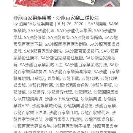
沙龍百家樂娛樂城、沙龍百家樂三種投注
by
泊樂SA沙龍娛樂城
|
6 月 26, 2020
|
SA36娛樂
,
SA36
娛樂城
,
SA36沙龍代理
,
SA36沙龍代理集團
,
SA36沙龍娛
樂城
,
SA沙龍儲值
,
SA沙龍國際
,
SA沙龍國際儲值
,
SA沙龍
國際百家樂下載
,
SA沙龍國際百家樂戰略
,
SA沙龍百家樂娛
樂城
,
SA沙龍百家樂必勝法
,
SA沙龍百家樂技巧
,
SA沙龍百
家樂投注勝率
,
SA沙龍百家樂投注風險
,
SA沙龍百家樂破
解
,
SA沙龍百家樂策略下注
,
SA沙龍百家樂策略打法
,
SA沙
龍百家樂策略投注
,
SA沙龍百家樂簡易策略
,
SA沙龍百家樂
紙牌規則
,
sa試玩
,
娛樂城
,
沙龍下載
,
沙龍代理
,
沙龍代理
娛樂城
,
沙龍代理推薦
,
沙龍代理體育運彩
,
沙龍信用版
,
沙
龍儲值
,
沙龍博弈
,
沙龍博弈代理
,
沙龍博彩
,
沙龍國際集團
,
沙龍在線娛樂城
,
沙龍地下球版代理
,
沙龍娛樂城
,
沙龍娛
樂城APP
,
沙龍娛樂城代理
,
沙龍娛樂城儲值
,
沙龍百家樂
,
沙龍百家樂下注法
,
沙龍百家樂介紹
,
沙龍百家樂代理
,
沙
龍百家樂俱樂部
,
沙龍百家樂入門規則
,
沙龍百家樂分析
,
沙龍百家樂專業攻略
,
沙龍百家樂對子機率
,
沙龍百家樂幸
運六
,
沙龍百家樂心法
,
沙龍百家樂必勝法
,
沙龍百家樂營