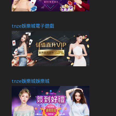
tnze娛樂城電子遊戲
tnze娛樂城娛樂城