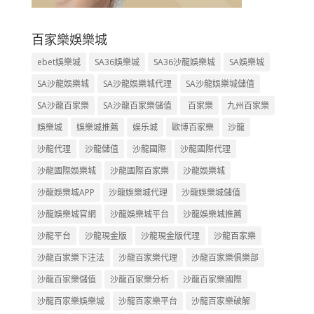
百家樂娛樂城
ebet娛樂城
SA36娛樂城
SA36沙龍娛樂城
SA娛樂城
SA沙龍娛樂城
SA沙龍娛樂城代理
SA沙龍娛樂城儲值
SA沙龍百家樂
SA沙龍百家樂儲值
百家樂
九州百家樂
娛樂城
娛樂城推薦
娱乐城
歐博百家樂
沙龍
沙龍代理
沙龍儲值
沙龍國際
沙龍國際代理
沙龍國際娛樂城
沙龍國際百家樂
沙龍娛樂城
沙龍娛樂城APP
沙龍娛樂城代理
沙龍娛樂城儲值
沙龍娛樂城官網
沙龍娛樂城平台
沙龍娛樂城推薦
沙龍平台
沙龍現金版
沙龍現金版代理
沙龍百家樂
沙龍百家樂下注法
沙龍百家樂代理
沙龍百家樂俱樂部
沙龍百家樂儲值
沙龍百家樂分析
沙龍百家樂國際
沙龍百家樂娛樂城
沙龍百家樂平台
沙龍百家樂破解