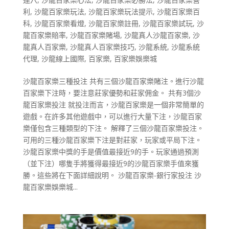
利
,
沙龍百家樂玩法
,
沙龍百家樂玩法提示
,
沙龍百家樂百
科
,
沙龍百家樂看燈
,
沙龍百家樂註冊
,
沙龍百家樂試玩
,
沙
龍百家樂賠率
,
沙龍百家樂賭場
,
沙龍真人沙龍百家樂
,
沙
龍真人百家樂
,
沙龍真人百家樂技巧
,
沙龍系統
,
沙龍系統
代理
,
沙龍線上國際
,
百家樂
,
百家樂娛樂城
沙龍百家樂三種投注 共有三個沙龍百家樂賭注。進行沙龍
百家樂下注時，要注意莊家優勢和莊家佣金。 共有3個沙
龍百家樂投注 就投注而言，沙龍百家樂是一個非常簡單的
遊戲。在許多其他遊戲中，可以進行大量下注，沙龍百家
樂僅包含三種類型的下注。 解釋了三個沙龍百家樂投注。
可用的三種沙龍百家樂下注是對莊家，玩家或平局下注。
沙龍百家樂中獎的手是價值最接近9的手。玩家通過預測
（並下注）哪隻手將獲得最接近9的沙龍百家樂手值來獲
勝。這些將在下面詳細說明。 沙龍百家樂-銀行家投注 沙
龍百家樂娛樂城...