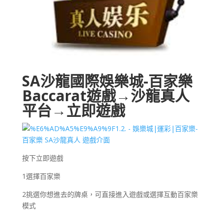
SA沙龍國際娛樂城-百家樂
Baccarat遊戲→沙龍真人
平台→立即遊戲
按下立即遊戲
1選擇百家樂
2挑選你想進去的牌桌，可直接進入遊戲或選擇互動百家樂
模式