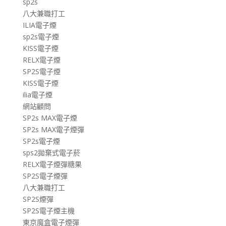
sp2s
八大兼職打工
ILIA電子煙
sp2s電子煙
KISS電子煙
RELX電子煙
SP2S電子煙
KISS電子煙
ilia電子煙
網站顧問
SP2s MAX電子煙
SP2s MAX電子煙彈
SP2s電子煙
sps2拋棄式電子菸
RELX電子煙彈糖果
SP2S電子煙彈
八大兼職打工
SP2S煙彈
SP2S電子煙主機
東京魔盒電子煙彈