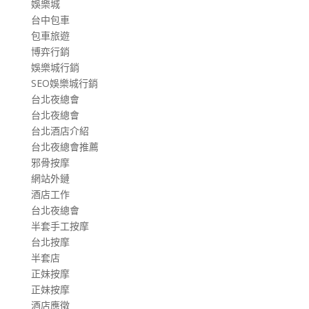
娛樂城
台中包車
包車旅遊
博弈行銷
娛樂城行銷
SEO娛樂城行銷
台北夜總會
台北夜總會
台北酒店介紹
台北夜總會推薦
邪骨按摩
網站外鏈
酒店工作
台北夜總會
半套手工按摩
台北按摩
半套店
正妹按摩
正妹按摩
酒店應徵