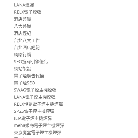
LANA煙彈
RELX電子煙彈
酒店兼職
八大兼職
酒店經紀
台北八大工作
台北酒店經紀
網路行銷
SEO搜尋引擎優化
網站架設
電子煙廣告代操
電子煙SEO
SWAG電子煙主機煙彈
LANA電子煙主機煙彈
RELX悅刻電子煙主機煙彈
SP2S電子煙主機煙彈
ILIA電子煙主機煙彈
meha媚嗨電子煙主機煙彈
東京魔盒電子煙主機煙彈