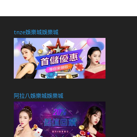
tnze娛樂城娛樂城
阿拉八娛樂城娛樂城