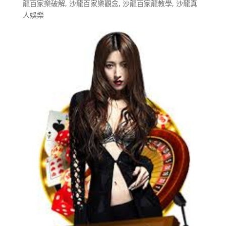
龍百家樂破解
,
沙龍百家樂觀念
,
沙龍百家龍教學
,
沙龍真
人娛樂