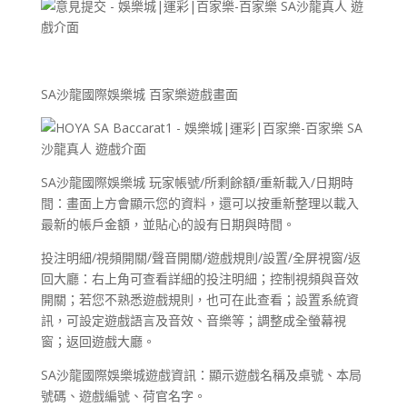
SA沙龍國際娛樂城 百家樂遊戲畫面
SA沙龍國際娛樂城 玩家帳號/所剩餘額/重新載入/日期時
間：畫面上方會顯示您的資料，還可以按重新整理以載入
最新的帳戶金額，並貼心的設有日期與時間。
投注明細/視頻開關/聲音開關/遊戲規則/設置/全屏視窗/返
回大廳：右上角可查看詳細的投注明細；控制視頻與音效
開關；若您不熟悉遊戲規則，也可在此查看；設置系統資
訊，可設定遊戲語言及音效、音樂等；調整成全螢幕視
窗；返回遊戲大廳。
SA沙龍國際娛樂城遊戲資訊：顯示遊戲名稱及桌號、本局
號碼、遊戲編號、荷官名字。