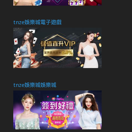
tnze娛樂城電子遊戲
tnze娛樂城娛樂城