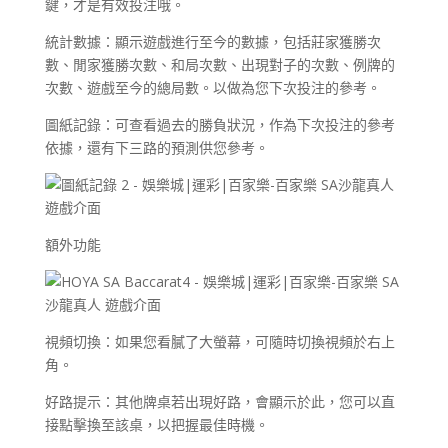
鍵，才是有效投注哦。
統計數據：顯示遊戲進行至今的數據，包括莊家獲勝次
數、閒家獲勝次數、和局次數、出現對子的次數、例牌的
次數、遊戲至今的總局數。以做為您下次投注的參考。
圖紙記錄：可查看過去的勝負狀況，作為下次投注的參考
依據，還有下三路的預測供您參考。
額外功能
視頻切換：如果您看膩了大螢幕，可隨時切換視頻於右上
角。
好路提示：其他牌桌若出現好路，會顯示於此，您可以直
接點擊換至該桌，以把握最佳時機。