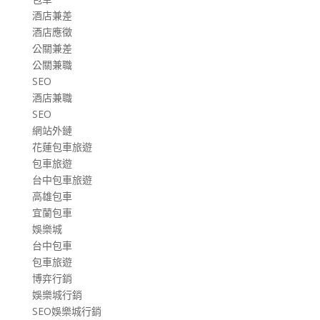
酒店兼差
酒店應徵
公關兼差
公關兼職
SEO
酒店兼職
SEO
網站外鏈
花蓮包車旅遊
包車旅遊
台中包車旅遊
高雄包車
宜蘭包車
娛樂城
台中包車
包車旅遊
博弈行銷
娛樂城行銷
SEO娛樂城行銷