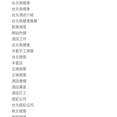
台北夜總會
台北夜總會
台北酒店介紹
台北夜總會推薦
邪骨按摩
網站外鏈
酒店工作
台北夜總會
半套手工按摩
台北按摩
半套店
正妹按摩
正妹按摩
酒店應徵
酒店兼差
酒店打工
經紀公司
台北經紀公司
新北按摩
居家按摩