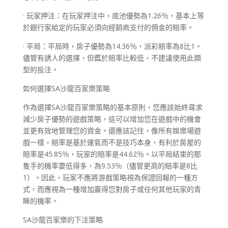
· 玩家押注：在玩家押注中，底池優勢為1.26％，基本上等
於銀行家給定的玩家必須向經銷商支付的佣金的賠率。
· 平局：平局時，房子優勢為14.36％，派彩賠率為8比1。
儘管有誘人的選擇，但鑑於賠率比較低，不建議使用此類
型的投注。
如何選擇SA沙龍百家樂策略
作為選擇SA沙龍百家樂策略的基本原則，您應該始終尋求
減少房子優勢的遊戲策略，這可以增加您在遊戲中的機會
並更有效地管理您的資金。還應該記住，像所有娛樂場遊
戲一樣，賠率是基於運氣而不是技巧本身，有利於房屋的
賠率是45.85％，玩家的賠率是44.62％。以平局結束的那
隻手的機率要低得多，為9.53％（儘管更高的賠率是8比
1）。因此，玩家不應將游戲策略視為保證回報的一種方
式，而應視為一種增加贏得您對房子或任何其他玩家的青
睞的機率。
SA沙龍百家樂的下注策略