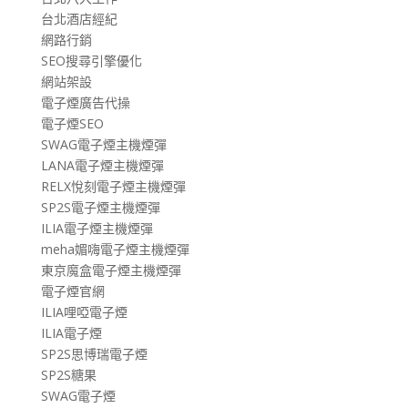
台北酒店經紀
網路行銷
SEO搜尋引擎優化
網站架設
電子煙廣告代操
電子煙SEO
SWAG電子煙主機煙彈
LANA電子煙主機煙彈
RELX悅刻電子煙主機煙彈
SP2S電子煙主機煙彈
ILIA電子煙主機煙彈
meha媚嗨電子煙主機煙彈
東京魔盒電子煙主機煙彈
電子煙官網
ILIA哩啞電子煙
ILIA電子煙
SP2S思博瑞電子煙
SP2S糖果
SWAG電子煙