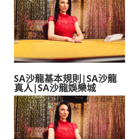
SA沙龍基本規則|SA沙龍
真人|SA沙龍娛樂城