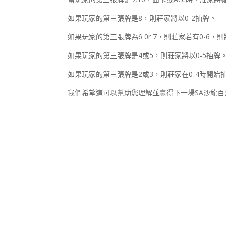
如果玩家的第三張牌是8，則莊家將以0-2抽牌。
如果玩家的第三張牌為6 0r 7，則莊家若有0-6，
如果玩家的第三張牌是4或5，則莊家將以0-5抽牌
如果玩家的第三張牌是2或3，則莊家在0-4時開始
我們希望這可以幫助您理解並贏得下一場SA沙龍百