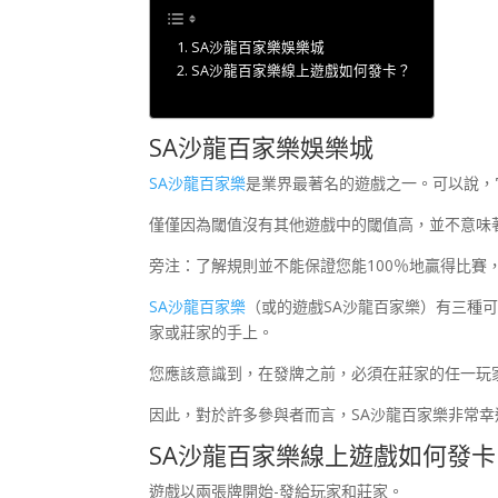
SA沙龍百家樂娛樂城
SA沙龍百家樂線上遊戲如何發卡？
SA沙龍百家
樂娛樂城
SA沙龍百家樂
是業界最著名的遊戲之一。可以說，
僅僅因為閾值沒有其他遊戲中的閾值高，並不意味
旁注：了解規則並不能保證您能100％地贏得比
SA沙龍百家樂
（或的遊戲SA沙龍百家樂）有三種
家或莊家的手上。
您應該意識到，在發牌之前，必須在莊家的任一玩
因此，對於許多參與者而言，SA沙龍百家樂非常幸
SA沙龍百家樂
線上遊戲如何發卡
遊戲以兩張牌開始-發給玩家和莊家。