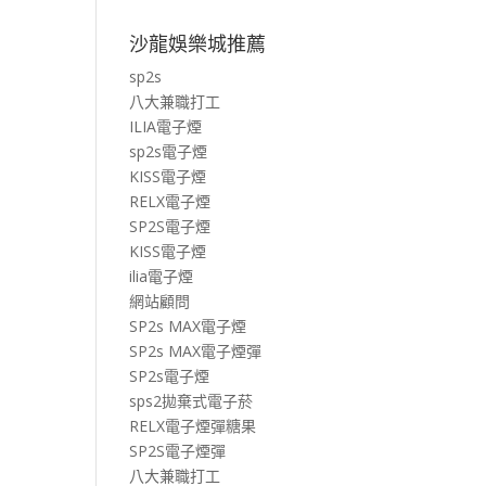
沙龍娛樂城推薦
sp2s
八大兼職打工
ILIA電子煙
sp2s電子煙
KISS電子煙
RELX電子煙
SP2S電子煙
KISS電子煙
ilia電子煙
網站顧問
SP2s MAX電子煙
SP2s MAX電子煙彈
SP2s電子煙
sps2拋棄式電子菸
RELX電子煙彈糖果
SP2S電子煙彈
八大兼職打工