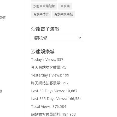
沙龍百家樂破解
百家樂
百家樂博弈
百家樂娛樂城
牌值
沙龍電子遊戲
沙
龍
電
沙龍娛樂城
子
Today's Views:
337
遊
戲
今天網站訪客數量:
45
Yesterday's Views:
199
昨天網站訪客數量:
292
Last 30 Days Views:
10,667
機
Last 365 Days Views:
166,584
Total Views:
376,584
網站訪客數量總計:
184,963