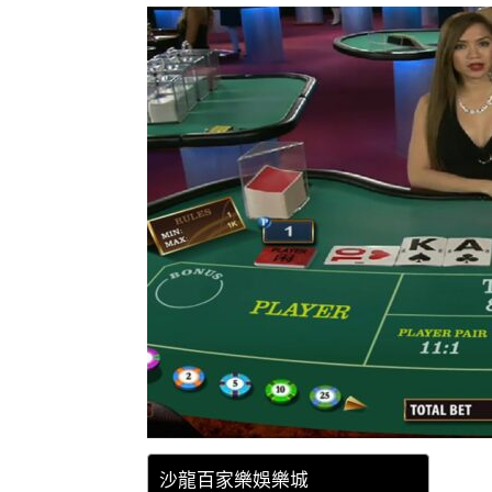
沙龍百家樂娛樂城