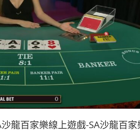
A沙龍百家樂線上遊戲-SA沙龍百家