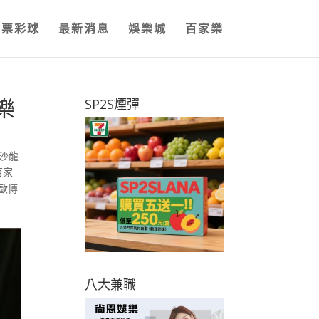
彩票彩球
最新消息
娛樂城
百家樂
樂
SP2S煙彈
A沙龍
百家
歐博
八大兼職