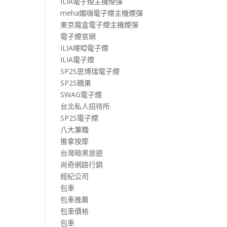
ILIA電子煙主機煙彈
meha媚嗨電子煙主機煙彈
東京魔盒電子煙主機煙彈
電子煙官網
ILIA哩啞電子煙
ILIA電子煙
SP2S思博瑞電子煙
SP2S糖果
SWAG電子煙
台北私人招待所
SP2S電子煙
八大兼職
推拿按摩
台灣暗黑旅遊
尚奇網路行銷
經紀公司
包車
包車推薦
包車價格
包車