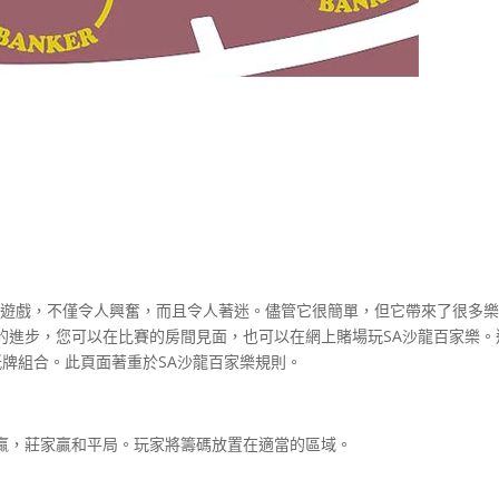
牌遊戲，不僅令人興奮，而且令人著迷。儘管它很簡單，但它帶來了很多
的進步，您可以在比賽的房間見面，也可以在網上賭場玩SA沙龍百家樂。
牌組合。此頁面著重於SA沙龍百家樂規則。
贏，莊家贏和平局。玩家將籌碼放置在適當的區域。