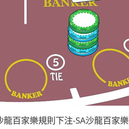
A沙龍百家樂規則下注-SA沙龍百家