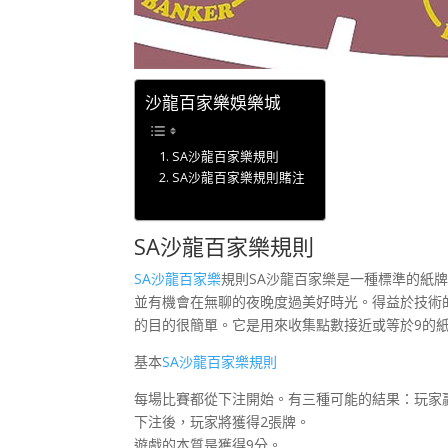
沙龍百家樂娛樂城
SA沙龍百家樂規則
SA沙龍百家樂規則賭注
SA沙龍百家樂規則
SA沙龍百家樂
規則SA沙龍百家樂是一種標準的紙
並有機會在無聊的夜晚度過美好時光。得益於技術
的目的很簡單。它是用來收集點數接近或等於9的紙
基本
SA沙龍百家樂規則
每場比賽都從下注開始。有三種可能的結果：玩家
下注後，玩家將獲得2張牌。
遊戲的本質是獲得9分。