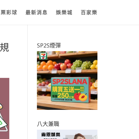
彩票彩球
最新消息
娛樂城
百家樂
樂規
SP2S煙彈
八大兼職