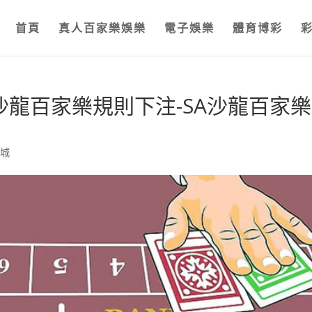
首頁
真人百家樂娛樂
電子娛樂
體育博彩
A沙龍百家樂規則下注-SA沙龍百家
樂城