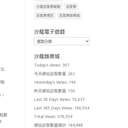
沙龍百家樂破解
百家樂
百家樂博弈
百家樂娛樂城
沙龍電子遊戲
沙
龍
電
沙龍娛樂城
子
Today's Views:
307
遊
。比
戲
今天網站訪客數量:
262
的賠
Yesterday's Views:
199
昨天網站訪客數量:
150
1。
Last 30 Days Views:
10,637
Last 365 Days Views:
166,554
果點數
Total Views:
376,554
8
網站訪客數量總計:
184,888