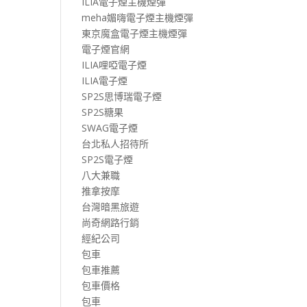
ILIA電子煙主機煙彈
meha媚嗨電子煙主機煙彈
東京魔盒電子煙主機煙彈
電子煙官網
ILIA哩啞電子煙
ILIA電子煙
SP2S思博瑞電子煙
SP2S糖果
SWAG電子煙
台北私人招待所
SP2S電子煙
八大兼職
推拿按摩
台灣暗黑旅遊
尚奇網路行銷
經紀公司
包車
包車推薦
包車價格
包車