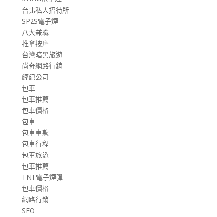
台北私人招待所
SP2S電子煙
八大兼職
推拿按摩
台灣暗黑旅遊
尚奇網路行銷
經紀公司
包車
包車推薦
包車價格
包車
包車車款
包車行程
包車旅遊
包車推薦
TNT電子煙彈
包車價格
網路行銷
SEO