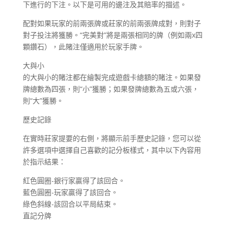
下進行的下注。以下是可用的邊注及其賠率的描述。
配對如果玩家的前兩張牌或莊家的前兩張牌成對，則對子
對子投注將獲勝。“完美對”將是兩張相同的牌（例如兩x四
顆鑽石），此賭注僅適用於玩家手牌。
大與小
的大與小的賭注都在繪製完成遊戲卡總額的賭注。如果發
牌總數為四張，則“小”獲勝；如果發牌總數為五或六張，
則“大”獲勝。
歷史記錄
在實時莊家提要的右側，將顯示前手歷史記錄，您可以從
許多選項中選擇自己喜歡的記分板樣式，其中以下內容用
於指示結果：
紅色圓圈-銀行家贏得了該回合。
藍色圓圈-玩家贏得了該回合。
綠色斜線-該回合以平局結束。
直記分牌