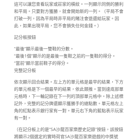
這可以讓您查看玩家或莊家的橫紋。一列顯示同側的勝利
和平局。只要對方獲勝，就會開始新的一列。（平局不會
打破一列，因為平局時非平局的賭注會退還給玩家。因
此，如果出現平局，您不會損失任何金錢。）
記分板按鈕
“最後”顯示最後一雙鞋的分數。
“最後1個”顯示的是最後一隻鞋之前的一隻鞋的得分。
“當前”顯示當前鞋子的得分。
完整記分板
依次顯示回合結果。左上方的單元格是最早的結果，下方
的單元格是下一個最早的結果，依此類推。當到達底部單
元格時，下一輪記錄在下一列的頂部單元格中。除上述標
記外，完整的記分牌還顯示獲勝手的總點數。單元格左上
角的紅點表示銀行家有一對。單元右下角的藍點表示玩家
有一對。
（在記分板上的是“SA沙龍百家樂歷史記錄”按鈕，該按鈕
將顯示2個選定的實時荷官SA沙龍百家樂遊戲的中獎號