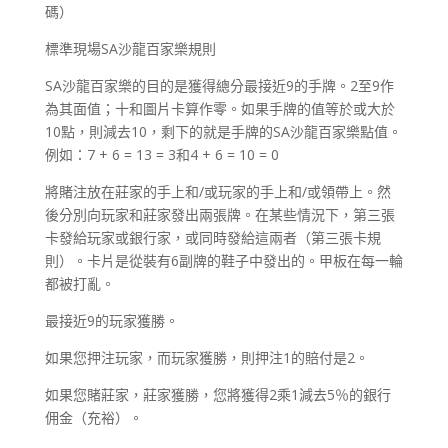
碼）
標準現場SA沙龍百家樂規則
SA沙龍百家樂的目的是獲得總分最接近9的手牌。2至9作
為其面值；十和圖片卡算作零。如果手牌的值等於或大於
10點，則減去10，剩下的就是手牌的SA沙龍百家樂點值。
例如：7 + 6 = 13 = 3和4 + 6 = 10 = 0
將賭注放在莊家的手上和/或玩家的手上和/或領帶上。然
後分別向玩家和莊家發出兩張牌。在某些情況下，第三張
卡發給玩家或銀行家，或同時發給這兩者（第三張卡規
則）。卡片是從裝有6副牌的鞋子中發出的。甲板在每一輪
都被打亂。
最接近9的玩家獲勝。
如果您押注玩家，而玩家獲勝，則押注1的賠付是2。
如果您賭莊家，莊家獲勝，您將獲得2乘1減去5％的銀行
佣金（充裕）。