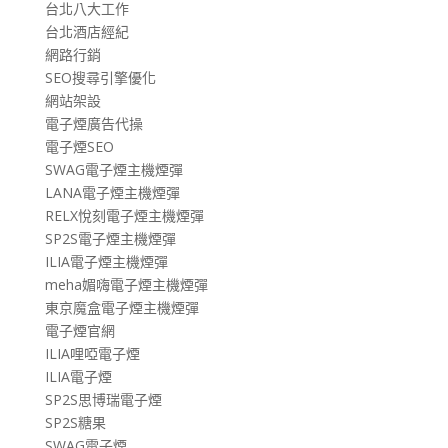
台北八大工作
台北酒店經紀
網路行銷
SEO搜尋引擎優化
網站架設
電子煙廣告代操
電子煙SEO
SWAG電子煙主機煙彈
LANA電子煙主機煙彈
RELX悅刻電子煙主機煙彈
SP2S電子煙主機煙彈
ILIA電子煙主機煙彈
meha媚嗨電子煙主機煙彈
東京魔盒電子煙主機煙彈
電子煙官網
ILIA哩啞電子煙
ILIA電子煙
SP2S思博瑞電子煙
SP2S糖果
SWAG電子煙