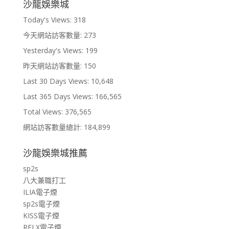
沙龍娛樂城
子
Today's Views:
318
遊
戲
今天網站訪客數量:
273
Yesterday's Views:
199
昨天網站訪客數量:
150
Last 30 Days Views:
10,648
Last 365 Days Views:
166,565
Total Views:
376,565
網站訪客數量總計:
184,899
沙龍娛樂城推薦
sp2s
八大兼職打工
ILIA電子煙
sp2s電子煙
KISS電子煙
RELX電子煙