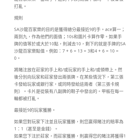
打亂。
規則
SA沙龍百家樂的目的是獲得總分最接近9的手。ace算一；
兩到九，作為他們的面值；10s和圖片卡算作零。如果手
牌的值等於或大於10點，則減去10，剩下的就是手牌的SA
沙龍百家樂點值。例如：7 + 6 = 13 = 3和4 + 6 = 10 =
0。
將賭注放在莊家的手上和/或玩家的手上和/或領帶上。然
後分別向玩家和莊家發出兩張牌。在某些情況下，第三張
卡發給玩家或銀行家，或同時發給這兩者（第三張卡規
則）。卡片是從裝有八副牌的鞋子中發出的。甲板在每一
輪都被打亂。
最接近9的玩家獲勝。
如果您對玩家下注並且玩家獲勝，則您贏得賭注的賠率為
1：1（甚至是金錢）。
如果您下注於莊家，而莊家獲勝，則贏得您的賭注將獲得1