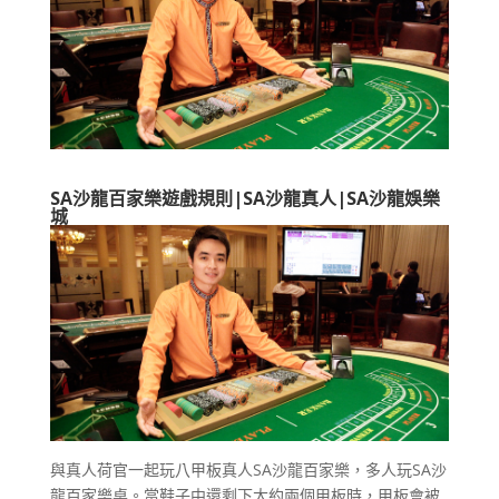
SA沙龍百家樂遊戲規則|SA沙龍真人|SA沙龍娛樂
城
與真人荷官一起玩八甲板真人SA沙龍百家樂，多人玩SA沙
龍百家樂桌。當鞋子中還剩下大約兩個甲板時，甲板會被