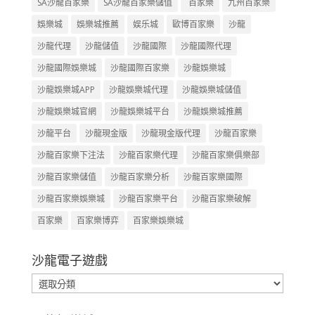
SA沙龍百家樂
SA沙龍百家樂儲值
百家樂
九州百家樂
娛樂城
娛樂城推薦
娱乐城
歐博百家樂
沙龍
沙龍代理
沙龍儲值
沙龍國際
沙龍國際代理
沙龍國際娛樂城
沙龍國際百家樂
沙龍娛樂城
沙龍娛樂城APP
沙龍娛樂城代理
沙龍娛樂城儲值
沙龍娛樂城官網
沙龍娛樂城平台
沙龍娛樂城推薦
沙龍平台
沙龍現金版
沙龍現金版代理
沙龍百家樂
沙龍百家樂下注法
沙龍百家樂代理
沙龍百家樂俱樂部
沙龍百家樂儲值
沙龍百家樂分析
沙龍百家樂國際
沙龍百家樂娛樂城
沙龍百家樂平台
沙龍百家樂破解
百家樂
百家樂博弈
百家樂娛樂城
沙龍電子遊戲
沙
龍
電