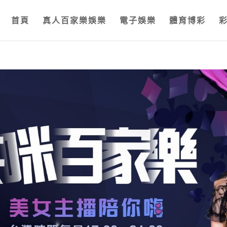
首頁
真人百家樂娛樂
電子娛樂
體育博彩