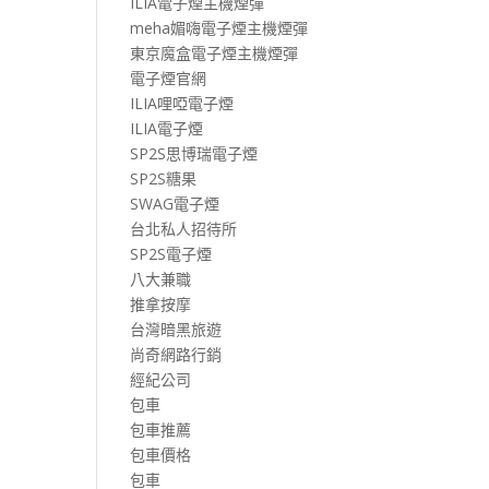
ILIA電子煙主機煙彈
meha媚嗨電子煙主機煙彈
東京魔盒電子煙主機煙彈
電子煙官網
ILIA哩啞電子煙
ILIA電子煙
SP2S思博瑞電子煙
SP2S糖果
SWAG電子煙
台北私人招待所
SP2S電子煙
八大兼職
推拿按摩
台灣暗黑旅遊
尚奇網路行銷
經紀公司
包車
包車推薦
包車價格
包車