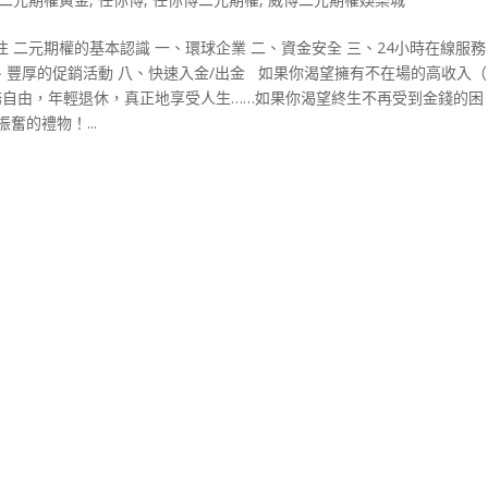
 二元期權的基本認識 一、環球企業 二、資金安全 三、24小時在線服務
七、豐厚的促銷活動 八、快速入金/出金 如果你渴望擁有不在場的高收入
務自由，年輕退休，真正地享受人生……如果你渴望終生不再受到金錢的困
奮的禮物！...