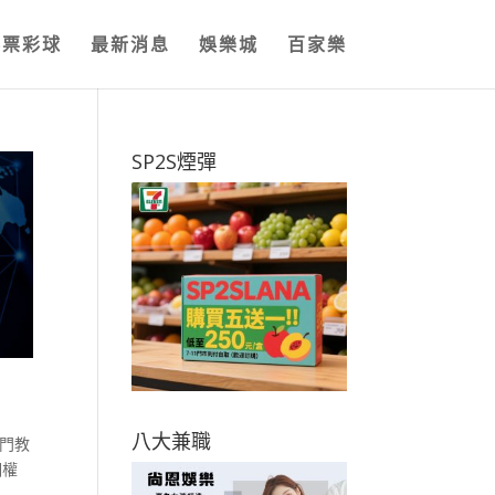
彩票彩球
最新消息
娛樂城
百家樂
SP2S煙彈
八大兼職
門教
期權