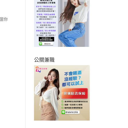
（當你
公關兼職