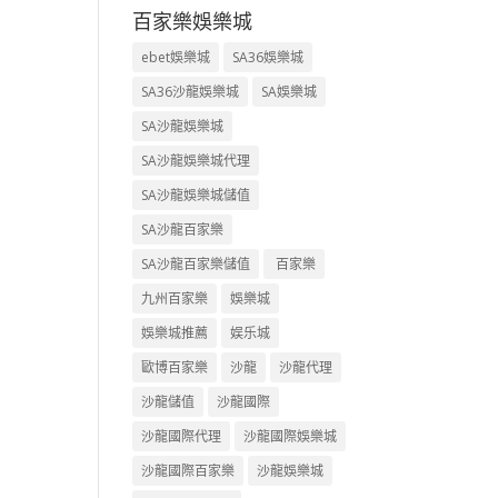
百家樂娛樂城
ebet娛樂城
SA36娛樂城
SA36沙龍娛樂城
SA娛樂城
SA沙龍娛樂城
SA沙龍娛樂城代理
SA沙龍娛樂城儲值
SA沙龍百家樂
SA沙龍百家樂儲值
百家樂
九州百家樂
娛樂城
娛樂城推薦
娱乐城
歐博百家樂
沙龍
沙龍代理
沙龍儲值
沙龍國際
沙龍國際代理
沙龍國際娛樂城
沙龍國際百家樂
沙龍娛樂城