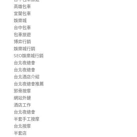
高雄包車
宜蘭包車
娛樂城
台中包車
包車旅遊
博弈行銷
娛樂城行銷
SEO娛樂城行銷
台北夜總會
台北夜總會
台北酒店介紹
台北夜總會推薦
邪骨按摩
網站外鏈
酒店工作
台北夜總會
半套手工按摩
台北按摩
半套店