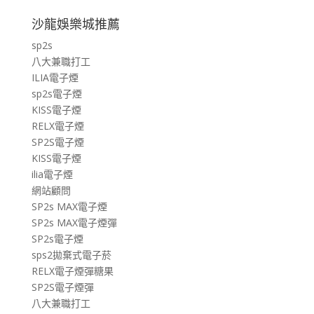
沙龍娛樂城推薦
sp2s
八大兼職打工
ILIA電子煙
sp2s電子煙
KISS電子煙
RELX電子煙
SP2S電子煙
KISS電子煙
ilia電子煙
網站顧問
SP2s MAX電子煙
SP2s MAX電子煙彈
SP2s電子煙
sps2拋棄式電子菸
RELX電子煙彈糖果
SP2S電子煙彈
八大兼職打工