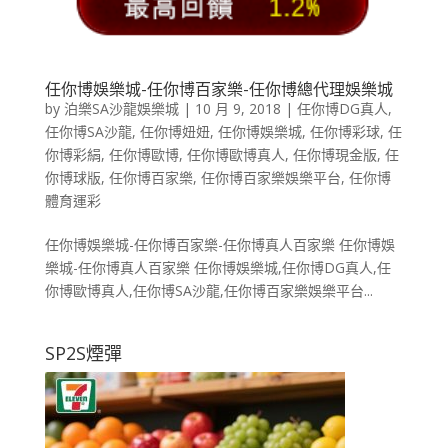
任你博娛樂城-任你博百家樂-任你博總代理娛樂城
by
泊樂SA沙龍娛樂城
|
10 月 9, 2018
|
任你博DG真人
,
任你博SA沙龍
,
任你博妞妞
,
任你博娛樂城
,
任你博彩球
,
任
你博彩絹
,
任你博歐博
,
任你博歐博真人
,
任你博現金版
,
任
你博球版
,
任你博百家樂
,
任你博百家樂娛樂平台
,
任你博
體育運彩
任你博娛樂城-任你博百家樂-任你博真人百家樂 任你博娛
樂城-任你博真人百家樂 任你博娛樂城,任你博DG真人,任
你博歐博真人,任你博SA沙龍,任你博百家樂娛樂平台...
SP2S煙彈