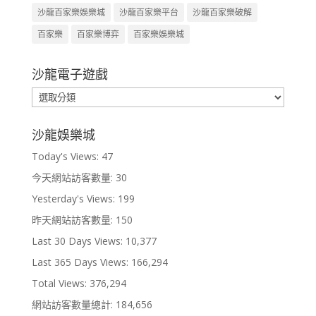
沙龍百家樂娛樂城
沙龍百家樂平台
沙龍百家樂破解
百家樂
百家樂博弈
百家樂娛樂城
沙龍電子遊戲
沙
龍
電
沙龍娛樂城
子
Today's Views:
47
遊
戲
今天網站訪客數量:
30
Yesterday's Views:
199
昨天網站訪客數量:
150
Last 30 Days Views:
10,377
Last 365 Days Views:
166,294
Total Views:
376,294
網站訪客數量總計:
184,656