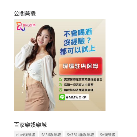
公關兼職
百家樂娛樂城
ebet娛樂城
SA36娛樂城
SA36沙龍娛樂城
SA娛樂城