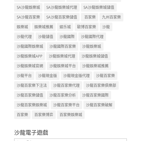
SA沙龍娛樂城
SA沙龍娛樂城代理
SA沙龍娛樂城儲值
SA沙龍百家樂
SA沙龍百家樂儲值
百家樂
九州百家樂
娛樂城
娛樂城推薦
娱乐城
歐博百家樂
沙龍
沙龍代理
沙龍儲值
沙龍國際
沙龍國際代理
沙龍國際娛樂城
沙龍國際百家樂
沙龍娛樂城
沙龍娛樂城APP
沙龍娛樂城代理
沙龍娛樂城儲值
沙龍娛樂城官網
沙龍娛樂城平台
沙龍娛樂城推薦
沙龍平台
沙龍現金版
沙龍現金版代理
沙龍百家樂
沙龍百家樂下注法
沙龍百家樂代理
沙龍百家樂俱樂部
沙龍百家樂儲值
沙龍百家樂分析
沙龍百家樂國際
沙龍百家樂娛樂城
沙龍百家樂平台
沙龍百家樂破解
百家樂
百家樂博弈
百家樂娛樂城
沙龍電子遊戲