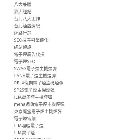
八大兼職
酒店經紀
台北八大工作
台北酒店經紀
網路行銷
SEO搜尋引擎優化
網站架設
電子煙廣告代操
電子煙SEO
SWAG電子煙主機煙彈
LANA電子煙主機煙彈
RELX悅刻電子煙主機煙彈
SP2S電子煙主機煙彈
ILIA電子煙主機煙彈
meha媚嗨電子煙主機煙彈
東京魔盒電子煙主機煙彈
電子煙官網
ILIA哩啞電子煙
ILIA電子煙