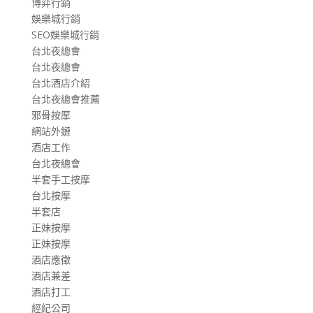
博弈行銷
娛樂城行銷
SEO娛樂城行銷
台北夜總會
台北夜總會
台北酒店介紹
台北夜總會推薦
邪骨按摩
網站外鏈
酒店工作
台北夜總會
半套手工按摩
台北按摩
半套店
正妹按摩
正妹按摩
酒店應徵
酒店兼差
酒店打工
經紀公司