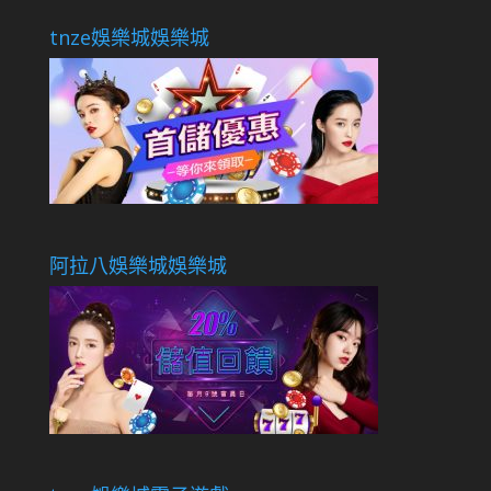
tnze娛樂城娛樂城
阿拉八娛樂城娛樂城