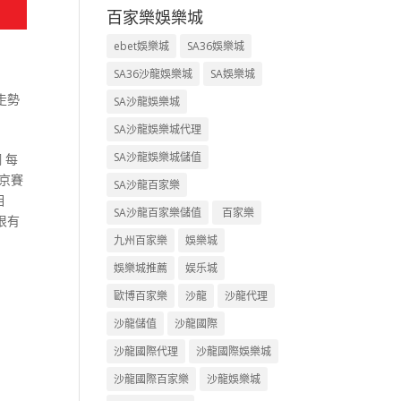
百家樂娛樂城
ebet娛樂城
SA36娛樂城
SA36沙龍娛樂城
SA娛樂城
走勢
SA沙龍娛樂城
SA沙龍娛樂城代理
SA沙龍娛樂城儲值
 每
京賽
SA沙龍百家樂
相
SA沙龍百家樂儲值
百家樂
很有
九州百家樂
娛樂城
娛樂城推薦
娱乐城
歐博百家樂
沙龍
沙龍代理
沙龍儲值
沙龍國際
沙龍國際代理
沙龍國際娛樂城
沙龍國際百家樂
沙龍娛樂城