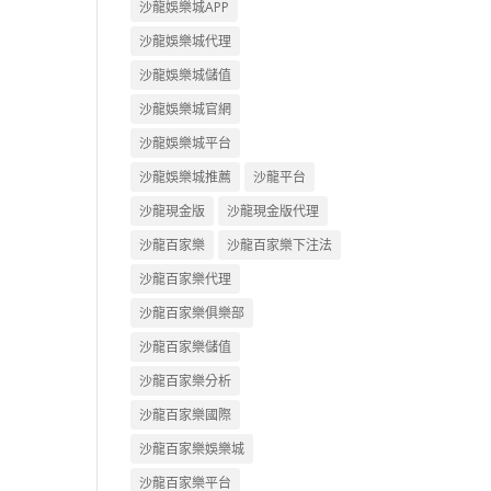
沙龍娛樂城APP
沙龍娛樂城代理
沙龍娛樂城儲值
沙龍娛樂城官網
沙龍娛樂城平台
沙龍娛樂城推薦
沙龍平台
沙龍現金版
沙龍現金版代理
沙龍百家樂
沙龍百家樂下注法
沙龍百家樂代理
沙龍百家樂俱樂部
沙龍百家樂儲值
沙龍百家樂分析
沙龍百家樂國際
沙龍百家樂娛樂城
沙龍百家樂平台