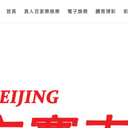
首頁
真人百家樂娛樂
電子娛樂
體育博彩