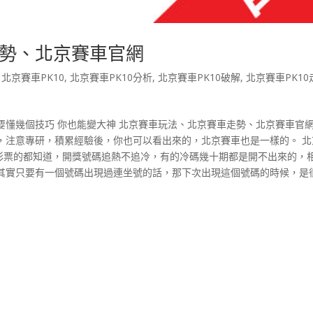
勢、北京賽車官網
,
北京賽車PK10
,
北京賽車PK10分析
,
北京賽車PK10破解
,
北京賽車PK10
懂幾個技巧 你也能變大神 北京賽車玩法、北京賽車走勢、北京賽車官網
，注意專研，積累經驗後，你也可以看出來的，北京賽車也是一樣的。 北
玩彩票的都知道，開獎號碼追熱不追冷，有的冷碼幾十期都是開不出來的，
其實只要有一個號碼出現過連坐號的話，那下次出現這個號碼的時候，是