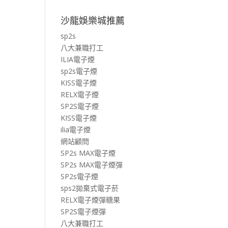
沙龍娛樂城推薦
sp2s
八大兼職打工
ILIA電子煙
sp2s電子煙
KISS電子煙
RELX電子煙
SP2S電子煙
KISS電子煙
ilia電子煙
網站顧問
SP2s MAX電子煙
SP2s MAX電子煙彈
SP2s電子煙
sps2拋棄式電子菸
RELX電子煙彈糖果
SP2S電子煙彈
八大兼職打工