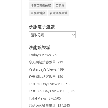
沙龍百家樂破解
百家樂
百家樂博弈
百家樂娛樂城
沙龍電子遊戲
沙
龍
電
沙龍娛樂城
子
Today's Views:
258
遊
戲
今天網站訪客數量:
219
Yesterday's Views:
199
昨天網站訪客數量:
150
Last 30 Days Views:
10,588
Last 365 Days Views:
166,505
Total Views:
376,505
網站訪客數量總計:
184,845