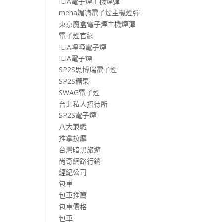
ILIA電子煙主機煙彈
meha媚嗨電子煙主機煙彈
東京魔盒電子煙主機煙彈
電子煙官網
ILIA哩啞電子煙
ILIA電子煙
SP2S思博瑞電子煙
SP2S糖果
SWAG電子煙
台北私人招待所
SP2S電子煙
八大兼職
推拿按摩
台灣暗黑旅遊
尚奇網路行銷
經紀公司
包車
包車推薦
包車價格
包車