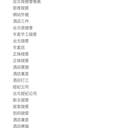
台北夜總會推薦
邪骨按摩
網站外鏈
酒店工作
台北夜總會
半套手工按摩
台北按摩
半套店
正妹按摩
正妹按摩
酒店應徵
酒店兼差
酒店打工
經紀公司
台北經紀公司
新北按摩
居家按摩
到府按摩
酒店兼差
酒店應徵