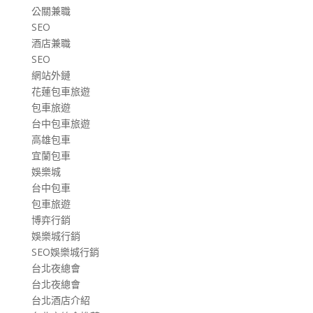
公關兼職
SEO
酒店兼職
SEO
網站外鏈
花蓮包車旅遊
包車旅遊
台中包車旅遊
高雄包車
宜蘭包車
娛樂城
台中包車
包車旅遊
博弈行銷
娛樂城行銷
SEO娛樂城行銷
台北夜總會
台北夜總會
台北酒店介紹