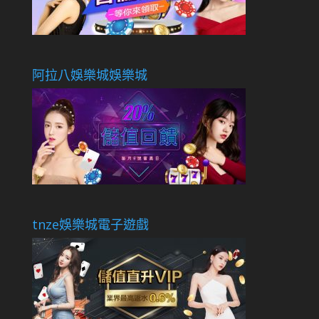
阿拉八娛樂城娛樂城
tnze娛樂城電子遊戲