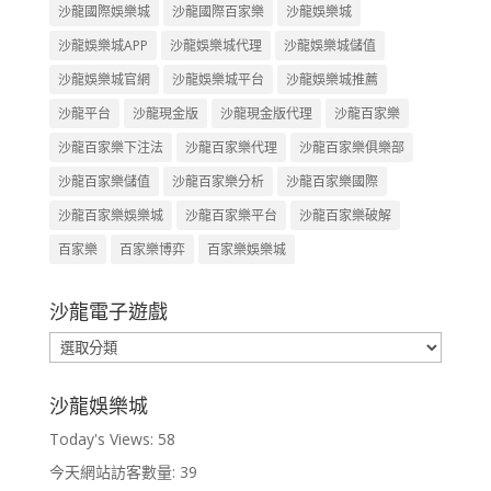
沙龍國際娛樂城
沙龍國際百家樂
沙龍娛樂城
沙龍娛樂城APP
沙龍娛樂城代理
沙龍娛樂城儲值
沙龍娛樂城官網
沙龍娛樂城平台
沙龍娛樂城推薦
沙龍平台
沙龍現金版
沙龍現金版代理
沙龍百家樂
沙龍百家樂下注法
沙龍百家樂代理
沙龍百家樂俱樂部
沙龍百家樂儲值
沙龍百家樂分析
沙龍百家樂國際
沙龍百家樂娛樂城
沙龍百家樂平台
沙龍百家樂破解
百家樂
百家樂博弈
百家樂娛樂城
沙龍電子遊戲
沙
龍
電
沙龍娛樂城
子
Today's Views:
58
遊
戲
今天網站訪客數量:
39