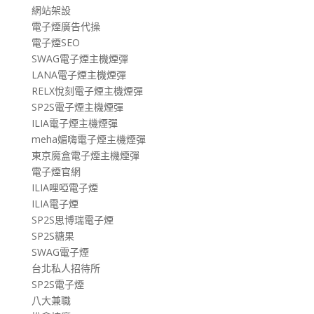
網站架設
電子煙廣告代操
電子煙SEO
SWAG電子煙主機煙彈
LANA電子煙主機煙彈
RELX悅刻電子煙主機煙彈
SP2S電子煙主機煙彈
ILIA電子煙主機煙彈
meha媚嗨電子煙主機煙彈
東京魔盒電子煙主機煙彈
電子煙官網
ILIA哩啞電子煙
ILIA電子煙
SP2S思博瑞電子煙
SP2S糖果
SWAG電子煙
台北私人招待所
SP2S電子煙
八大兼職