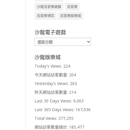
沙龍百家樂破解
百家樂
百家樂博弈
百家樂娛樂城
沙龍電子遊戲
沙
龍
電
沙龍娛樂城
子
Today's Views:
224
遊
戲
今天網站訪客數量:
204
Yesterday's Views:
263
昨天網站訪客數量:
214
Last 30 Days Views:
9,063
Last 365 Days Views:
167,036
Total Views:
377,255
網站訪客數量總計:
185,477