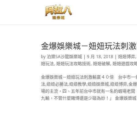
金爆娛樂城－妞妞玩法刺激
by
泊樂SA沙龍娛樂城
|
9 月 18, 2018
|
妞妞博弈
妞玩法
,
妞妞玩法攻略技術
,
妞妞破解
,
妞妞遊戲攻
金爆娛樂城－妞妞玩法刺激輸贏４０倍 台中市一
法,妞妞必勝法,妞妞教學,妞妞娛樂城,妞妞博弈
場的主流，四、五年前台中市就有一名釣蝦場老闆
九輸，不管什麼賭博還是少碰為妙！」 金爆娛樂城－