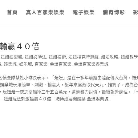
首頁
真人百家樂娛樂
電子娛樂
體育博彩
輸贏４０倍
,
妞妞娛樂城
,
妞妞必勝法
,
妞妞技術
,
妞妞撲克牌遊戲
,
妞妞攻略
,
妞妞教
略
,
娛樂城
,
娱乐城
,
百家樂
,
金爆百家樂
,
金爆百家樂娛樂城
名偵查隊蔡姓小隊長表示，「妞妞」是在十多年前經由陸配傳入台灣，妞
,金爆娛樂城玩法簡單、刺激、輸贏大，近年來逐漸取代天九、推筒子，成為
，玩妞妞一夜之間輸掉三千五百萬元，還遭暴力討債，最後報警處理，「
妞妞玩法刺激輸贏４０倍 賭博成農閒娛樂 金爆娛樂城...