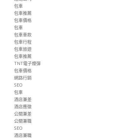
包車
包車推薦
包車價格
包車
包車車款
包車行程
包車旅遊
包車推薦
TNT電子煙彈
包車價格
網路行銷
SEO
包車
酒店兼差
酒店應徵
公關兼差
公關兼職
SEO
酒店兼職