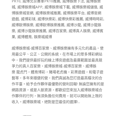
PK10
,
威博北京賽車PK10推薦
,
威博娛樂下注
,
威博娛樂
城
,
威博娛樂城APP
,
威博娛樂城下載
,
威博娛樂城儲值
,
威
博娛樂城官網
,
威博娛樂城推薦
,
威博娛樂平台
,
威博官網
遊戲
,
威博彩球
,
威博快樂彩
,
威博快樂彩推薦
,
威博時時彩
,
威博歐博娛樂
,
威博歐博娛樂推薦
,
威博沙龍
,
威博沙龍娛
樂
,
威博沙龍娛樂推薦
,
威博百家樂
,
威博真人娛樂
,
威博賓
果
,
威博體育
,
娛樂城威博
威博娛樂城-威博百家樂、威博娛樂擁有多元化的產品，使
用最公平、公正、公開的系統，在市場上的眾多博彩網站
中，我們提供最好玩的線上博奕遊戲及最廣範圍並最具競
爭力的真人百家樂，威博娛樂城-威博百家樂、威博娛
樂 龍虎鬥，體育博彩，賭場老虎機，彩票遊戲，和電子遊
藝等，多年來穩健的營，我們真誠為您打造最高檔次的合
作平臺。給予合作夥伴最優勢的營利回報! 無論您擁有的是
網路資源，或是人脈資源，都歡迎您來加入威博娛樂城合
作夥伴的行列，無須負擔任何費用，就可以開始無上限的
收入。威博娛樂城，絕對是您最佳的選擇!...