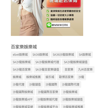
百家樂娛樂城
ebet娛樂城
SA36娛樂城
SA36沙龍娛樂城
SA娛樂城
SA沙龍娛樂城
SA沙龍娛樂城代理
SA沙龍娛樂城儲值
SA沙龍百家樂
SA沙龍百家樂儲值
百家樂
九州百家樂
娛樂城
娛樂城推薦
娱乐城
歐博百家樂
沙龍
沙龍代理
沙龍儲值
沙龍國際
沙龍國際代理
沙龍國際娛樂城
沙龍國際百家樂
沙龍娛樂城
沙龍娛樂城APP
沙龍娛樂城代理
沙龍娛樂城儲值
沙龍娛樂城官網
沙龍娛樂城平台
沙龍娛樂城推薦