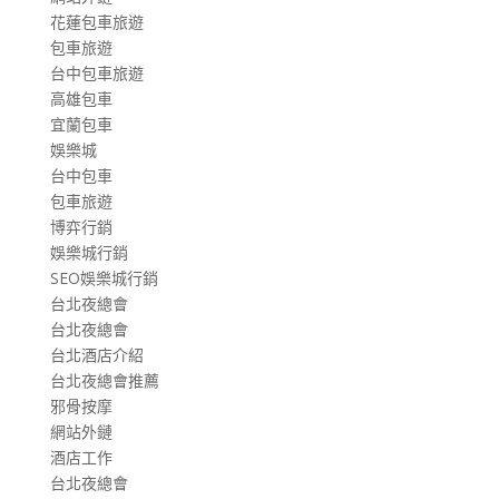
花蓮包車旅遊
包車旅遊
台中包車旅遊
高雄包車
宜蘭包車
娛樂城
台中包車
包車旅遊
博弈行銷
娛樂城行銷
SEO娛樂城行銷
台北夜總會
台北夜總會
台北酒店介紹
台北夜總會推薦
邪骨按摩
網站外鏈
酒店工作
台北夜總會