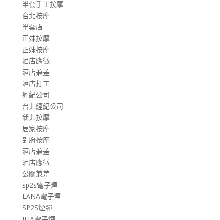
半套手工按摩
台北按摩
半套店
正妹按摩
正妹按摩
酒店應徵
酒店兼差
酒店打工
經紀公司
台北經紀公司
新北按摩
居家按摩
到府按摩
酒店兼差
酒店應徵
公關兼差
sp2s電子煙
LANA電子煙
SP2S煙彈
ILIA電子煙