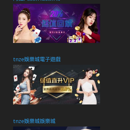
tnze娛樂城電子遊戲
tnze娛樂城娛樂城