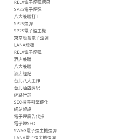
RELX電子煙彈糖果
SP2S電子煙彈
八大兼職打工
SP2S煙彈
SP2S電子煙主機
東京魔盒電子煙彈
LANA煙彈
RELX電子煙彈
酒店兼職
八大兼職
酒店經紀
台北八大工作
台北酒店經紀
網路行銷
SEO搜尋引擎優化
網站架設
電子煙廣告代操
電子煙SEO
SWAG電子煙主機煙彈
LANA電子煙主機煙彈