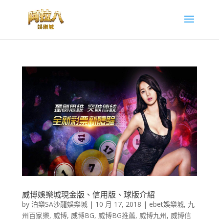
威博娛樂城現金版、信用版、球版介紹
by
泊樂SA沙龍娛樂城
|
10 月 17, 2018
|
ebet娛樂城
,
九
州百家樂
,
威博
,
威博BG
,
威博BG推薦
,
威博九州
,
威博信