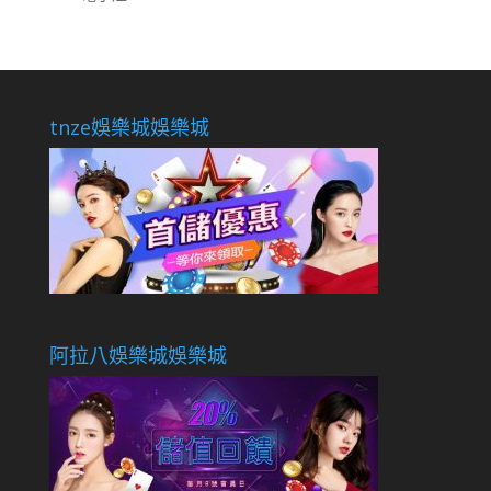
tnze娛樂城娛樂城
阿拉八娛樂城娛樂城