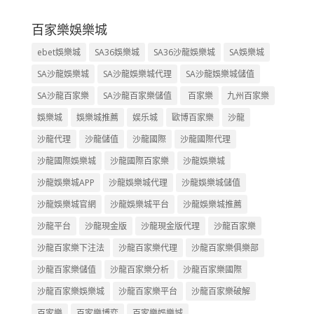
百家樂娛樂城
ebet娛樂城
SA36娛樂城
SA36沙龍娛樂城
SA娛樂城
SA沙龍娛樂城
SA沙龍娛樂城代理
SA沙龍娛樂城儲值
SA沙龍百家樂
SA沙龍百家樂儲值
百家樂
九州百家樂
娛樂城
娛樂城推薦
娱乐城
歐博百家樂
沙龍
沙龍代理
沙龍儲值
沙龍國際
沙龍國際代理
沙龍國際娛樂城
沙龍國際百家樂
沙龍娛樂城
沙龍娛樂城APP
沙龍娛樂城代理
沙龍娛樂城儲值
沙龍娛樂城官網
沙龍娛樂城平台
沙龍娛樂城推薦
沙龍平台
沙龍現金版
沙龍現金版代理
沙龍百家樂
沙龍百家樂下注法
沙龍百家樂代理
沙龍百家樂俱樂部
沙龍百家樂儲值
沙龍百家樂分析
沙龍百家樂國際
沙龍百家樂娛樂城
沙龍百家樂平台
沙龍百家樂破解
百家樂
百家樂博弈
百家樂娛樂城