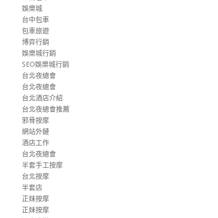
娛樂城
台中包車
包車旅遊
博弈行銷
娛樂城行銷
SEO娛樂城行銷
台北夜總會
台北夜總會
台北酒店介紹
台北夜總會推薦
邪骨按摩
網站外鏈
酒店工作
台北夜總會
半套手工按摩
台北按摩
半套店
正妹按摩
正妹按摩