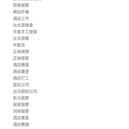
邪骨按摩
網站外鏈
酒店工作
台北夜總會
半套手工按摩
台北按摩
半套店
正妹按摩
正妹按摩
酒店應徵
酒店兼差
酒店打工
經紀公司
台北經紀公司
新北按摩
居家按摩
到府按摩
酒店兼差
酒店應徵