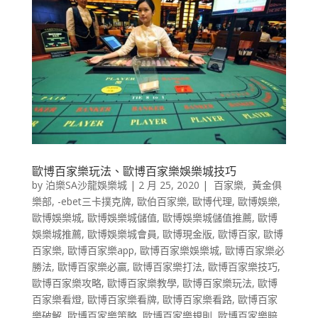
歐博百家樂玩法、歐博百家樂娛樂城技巧
by
泊樂SA沙龍娛樂城
|
2 月 25, 2020
|
百家樂
,
黃金俱
樂部
,
-ebet三卡撲克牌
,
歐伯百家樂
,
歐博代理
,
歐博娛樂
,
歐博娛樂城
,
歐博娛樂城儲值
,
歐博娛樂城儲值推薦
,
歐博
娛樂城推薦
,
歐博娛樂城會員
,
歐博現金版
,
歐博百家
,
歐博
百家樂
,
歐博百家樂app
,
歐博百家樂娛樂城
,
歐博百家樂必
勝法
,
歐博百家樂必贏
,
歐博百家樂打法
,
歐博百家樂技巧
,
歐博百家樂攻略
,
歐博百家樂教學
,
歐博百家樂玩法
,
歐博
百家樂看燈
,
歐博百家樂看牌
,
歐博百家樂看路
,
歐博百家
樂破解
,
歐博百家樂策略
,
歐博百家樂規則
,
歐博百家樂賠