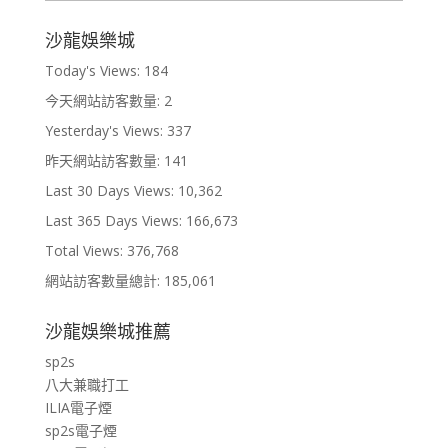
龍
電
沙龍娛樂城
子
Today's Views:
184
遊
戲
今天網站訪客數量:
2
Yesterday's Views:
337
昨天網站訪客數量:
141
Last 30 Days Views:
10,362
Last 365 Days Views:
166,673
Total Views:
376,768
網站訪客數量總計:
185,061
沙龍娛樂城推薦
sp2s
八大兼職打工
ILIA電子煙
sp2s電子煙