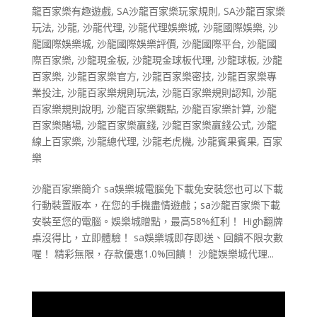
龍百家樂有趣遊戲
,
SA沙龍百家樂玩家規則
,
SA沙龍百家樂
玩法
,
沙龍
,
沙龍代理
,
沙龍代理娛樂城
,
沙龍國際娛樂
,
沙
龍國際娛樂城
,
沙龍國際娛樂評價
,
沙龍國際平台
,
沙龍國
際百家樂
,
沙龍現金板
,
沙龍現金球板代理
,
沙龍球板
,
沙龍
百家樂
,
沙龍百家樂官方
,
沙龍百家樂密技
,
沙龍百家樂專
業投注
,
沙龍百家樂規則玩法
,
沙龍百家樂規則認知
,
沙龍
百家樂規則說明
,
沙龍百家樂觀點
,
沙龍百家樂計算
,
沙龍
百家樂賭場
,
沙龍百家樂贏錢
,
沙龍百家樂贏錢公式
,
沙龍
線上百家樂
,
沙龍總代理
,
沙龍老虎機
,
沙龍賓果賓果
,
百家
樂
沙龍百家樂簡介 sa娛樂城電腦免下載免安裝您也可以下載
行動裝置版本，在您的手機盡情遊戲；sa沙龍百家樂下載
安裝至您的電腦。娛樂城贈點，最高58%紅利！ High翻牌
桌沒得比，立即體驗！ sa娛樂城即存即送、回饋不限次數
喔！ 精彩無限，存款優惠1.0%回饋！ 沙龍娛樂城代理...