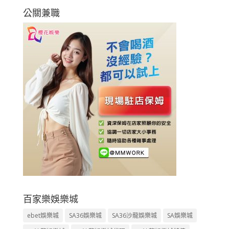
公關兼職
百家樂娛樂城
ebet娛樂城
SA36娛樂城
SA36沙龍娛樂城
SA娛樂城