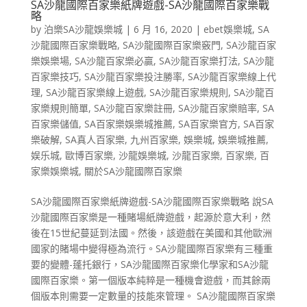
SA沙龍國際百家樂紙牌遊戲-SA沙龍國際百家樂戰
略
by
泊樂SA沙龍娛樂城
|
6 月 16, 2020
|
ebet娛樂城
,
SA
沙龍國際百家樂戰略
,
SA沙龍國際百家樂竅門
,
SA沙龍百家
樂娛樂場
,
SA沙龍百家樂必贏
,
SA沙龍百家樂打法
,
SA沙龍
百家樂技巧
,
SA沙龍百家樂投注勝率
,
SA沙龍百家樂線上代
理
,
SA沙龍百家樂線上遊戲
,
SA沙龍百家樂規則
,
SA沙龍百
家樂規則簡單
,
SA沙龍百家樂註冊
,
SA沙龍百家樂賠率
,
SA
百家樂儲值
,
SA百家樂娛樂城推薦
,
SA百家樂官方
,
SA百家
樂破解
,
SA真人百家樂
,
九州百家樂
,
娛樂城
,
娛樂城推薦
,
娱乐城
,
歐博百家樂
,
沙龍娛樂城
,
沙龍百家樂
,
百家樂
,
百
家樂娛樂城
,
關於SA沙龍國際百家樂
SA沙龍國際百家樂紙牌遊戲-SA沙龍國際百家樂戰略 說SA
沙龍國際百家樂是一種賭場紙牌遊戲，起源於意大利，然
後在15世紀蔓延到法國。然後，該遊戲在美國和其他歐洲
國家的賭場中變得極為流行。SA沙龍國際百家樂有三種重
要的變體-蓬托銀行，SA沙龍國際百家樂化學家和SA沙龍
國際百家樂。第一個版本純粹是一種機會遊戲，而其餘兩
個版本則需要一定數量的技能來管理。 SA沙龍國際百家樂