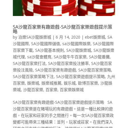
SA沙龍百家樂有趣遊戲-SA沙龍百家樂遊戲提示策
略
by
泊樂SA沙龍娛樂城
|
6 月 14, 2020
|
ebet娛樂城
,
SA
沙龍國際
,
SA沙龍國際儲值
,
sa沙龍國際娛樂
,
SA沙龍國際
百家樂下載
,
SA沙龍基本規則
,
SA沙龍娛樂城
,
SA沙龍娛樂
城代理
,
sa沙龍會體育
,
SA沙龍牛牛百家樂
,
SA沙龍番攤
,
SA沙龍百家樂打法
,
SA沙龍百家樂投注勝率
,
SA沙龍百家
樂投注風險
,
SA沙龍百家樂有趣遊戲
,
SA沙龍百家樂策略
,
SA沙龍百家樂策略下注
,
SA沙龍百家樂遊戲提示策略
,
九州
百家樂
,
娛樂城
,
娛樂城推薦
,
娱乐城
,
歐博百家樂
,
沙龍娛
樂城
,
沙龍百家樂
,
百家樂
,
百家樂娛樂城
SA沙龍百家樂有趣遊戲-SA沙龍百家樂遊戲提示策略 SA
沙龍百家樂是在賭場玩的有趣遊戲。這是一種比較牌的遊
戲，在玩家和莊家的手之間進行。每一次SA沙龍百家樂政
變都可能帶來三種結果：並列，玩家或莊家。在我們深入