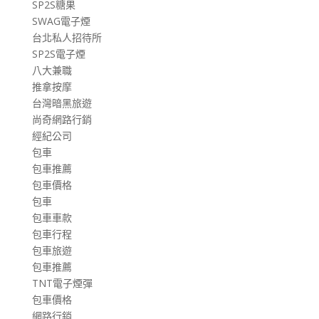
SP2S糖果
SWAG電子煙
台北私人招待所
SP2S電子煙
八大兼職
推拿按摩
台灣暗黑旅遊
尚奇網路行銷
經紀公司
包車
包車推薦
包車價格
包車
包車車款
包車行程
包車旅遊
包車推薦
TNT電子煙彈
包車價格
網路行銷