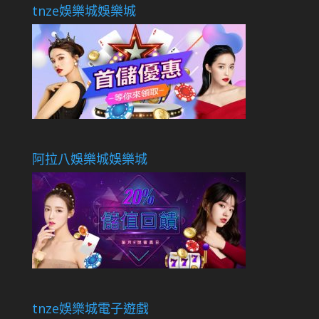
tnze娛樂城娛樂城
阿拉八娛樂城娛樂城
tnze娛樂城電子遊戲