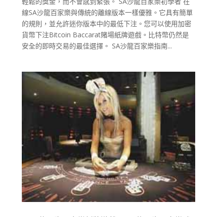
輕鬆的獎金，而不會感到緊張。 SA沙龍百家樂初學者 在
線SA沙龍百家樂與傳統的離線版本一樣優雅。它具有簡單
的規則，並允許迷你版本中的最低下注。您可以使用加密
貨幣下注Bitcoin Baccarat賭場紙牌遊戲。比特幣仍然是
安全的即時交易的最佳選擇。 SA沙龍百家樂指南...