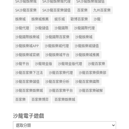
SA沙龍娛樂城
SA沙龍娛樂城代理
SA沙龍娛樂城儲值
SA沙龍百家樂
SA沙龍百家樂儲值
百家樂
九州百家樂
娛樂城
娛樂城推薦
娱乐城
歐博百家樂
沙龍
沙龍代理
沙龍儲值
沙龍國際
沙龍國際代理
沙龍國際娛樂城
沙龍國際百家樂
沙龍娛樂城
沙龍娛樂城APP
沙龍娛樂城代理
沙龍娛樂城儲值
沙龍娛樂城官網
沙龍娛樂城平台
沙龍娛樂城推薦
沙龍平台
沙龍現金版
沙龍現金版代理
沙龍百家樂
沙龍百家樂下注法
沙龍百家樂代理
沙龍百家樂俱樂部
沙龍百家樂儲值
沙龍百家樂分析
沙龍百家樂國際
沙龍百家樂娛樂城
沙龍百家樂平台
沙龍百家樂破解
百家樂
百家樂博弈
百家樂娛樂城
沙龍電子遊戲
沙