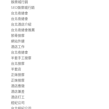
娛樂城行銷
SEO娛樂城行銷
台北夜總會
台北夜總會
台北酒店介紹
台北夜總會推薦
邪骨按摩
網站外鏈
酒店工作
台北夜總會
半套手工按摩
台北按摩
半套店
正妹按摩
正妹按摩
酒店應徵
酒店兼差
酒店打工
經紀公司
台北經紀公司