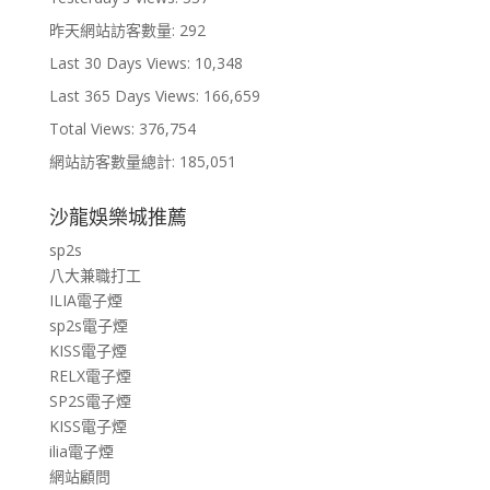
昨天網站訪客數量:
292
Last 30 Days Views:
10,348
Last 365 Days Views:
166,659
Total Views:
376,754
網站訪客數量總計:
185,051
沙龍娛樂城推薦
sp2s
八大兼職打工
ILIA電子煙
sp2s電子煙
KISS電子煙
RELX電子煙
SP2S電子煙
KISS電子煙
ilia電子煙
網站顧問