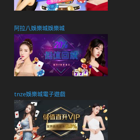
阿拉八娛樂城娛樂城
tnze娛樂城電子遊戲