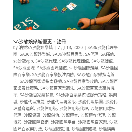
SA沙龍娛樂城優惠、註冊
by
泊樂SA沙龍娛樂城
|
7 月 13, 2020
|
SA36沙龍代理集
團
,
SA36沙龍娛樂城
,
SA36沙龍百家樂
,
SA代理
,
SA儲值
,
sa沙龍app
,
SA沙龍代理
,
SA沙龍代理儲值
,
SA沙龍儲值
,
SA沙龍國際
,
SA沙龍國際儲值
,
sa沙龍國際娛樂
,
SA沙龍國
際百家樂
,
SA沙龍百家樂投注風險
,
SA沙龍百家樂指南線
上
,
SA沙龍百家樂指南遊戲
,
SA沙龍百家樂攻略
,
SA沙龍百
家樂最佳策略
,
SA沙龍百家樂贏法
,
SA沙龍百家樂贏牌機
率
,
SA沙龍百家樂輸贏
,
SA沙龍百家樂遊戲提示策略
,
娛樂
城
,
沙龍代理推薦
,
沙龍代理現金版
,
沙龍代理集團
,
沙龍代
理體育運彩
,
沙龍信用版
,
沙龍信用版代理
,
沙龍信用球板
代理
,
沙龍優惠
,
沙龍儲值
,
沙龍博弈
,
沙龍博弈代理
,
沙龍
博彩
,
沙龍國際官網
,
沙龍國際平台
,
沙龍國際百家樂
,
沙龍
國際百家樂打法
,
沙龍國際註冊
,
沙龍國際賭場
,
沙龍娛樂