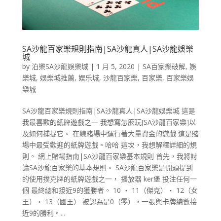
SA沙龍百家樂規則指南|SA沙龍真人|SA沙龍娛樂
城
by
泊樂SA沙龍娛樂城
|
1 月 5, 2020
|
SA百家樂破解
,
娛
樂城
,
娛樂城推薦
,
娱乐城
,
沙龍百家樂
,
百家樂
,
百家樂娛
樂城
SA沙龍百家樂規則指南|SA沙龍真人|SA沙龍娛樂城 這是
我最喜歡的紙牌遊戲之一 我想寫怎麼玩[SA沙龍百家樂]以
及如何捕捉它。 在線賭場中運行著大量資金的遊戲 這是賭
場中最受歡迎的紙牌遊戲。哈哈 這次，我想解釋詳細的規
則。 網上賭場指南|SA沙龍百家樂基本規則 首先，我將討
論SA沙龍百家樂的基本規則。 SA沙龍百家樂是開頭提到
的使用撲克牌的紙牌遊戲之一， 播放器 ker堡 投注任何一
個 最終總和接近9的獲勝者。 10 ・ 11（傑克）・ 12（女
王）・ 13（國王） 被認為是0（零），一張與卡牌總數接
近9的勝利。...