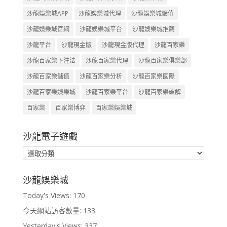
沙龍娛樂城APP
沙龍娛樂城代理
沙龍娛樂城儲值
沙龍娛樂城官網
沙龍娛樂城平台
沙龍娛樂城推薦
沙龍平台
沙龍現金版
沙龍現金版代理
沙龍百家樂
沙龍百家樂下注法
沙龍百家樂代理
沙龍百家樂俱樂部
沙龍百家樂儲值
沙龍百家樂分析
沙龍百家樂國際
沙龍百家樂娛樂城
沙龍百家樂平台
沙龍百家樂破解
百家樂
百家樂博弈
百家樂娛樂城
沙龍電子遊戲
沙
龍
電
沙龍娛樂城
子
Today's Views:
170
遊
戲
今天網站訪客數量:
133
Yesterday's Views:
337