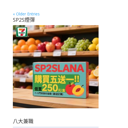
« Older Entries
SP2S煙彈
八大兼職