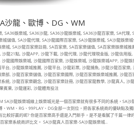
A沙龍、歐博、DG、WM
樂
,
SA36娛樂城
,
SA36沙龍
,
SA36沙龍娛樂城
,
SA36沙龍百家樂
,
SA代理
,
娛樂城儲值
,
SA沙龍代理
,
SA沙龍國際百家樂
,
SA沙龍娛樂城
,
SA沙龍娛樂城
娛樂城
,
SA沙龍百家樂註冊
,
SA百家樂
,
SA百家樂儲值
,
SA百家樂娛樂城推
,
沙龍21點
,
沙龍APP
,
沙龍下載
,
沙龍代理
,
沙龍代理現金版
,
沙龍信用版
,
沙龍國際娛樂城
,
沙龍國際百家樂
,
沙龍娛樂城
,
沙龍娛樂城APP
,
沙龍娛
城平台
,
沙龍娛樂城推薦
,
沙龍平台
,
沙龍彩票
,
沙龍捕魚
,
沙龍沙龍百家樂
,
俱樂部
,
沙龍百家樂儲值
,
沙龍百家樂國際
,
沙龍百家樂娛樂城推薦
,
沙龍百
樂系統
,
沙龍百家樂觀念
,
沙龍百家樂註冊
,
沙龍百家龍教學
,
沙龍真人
,
沙
果賓果
,
沙龍運彩
,
沙龍體育投注
M SA沙龍娛樂城線上娛樂城光是一個百家樂就有很多不同的系統，SA沙
、WM、RG、99PLAY、DG全部一次到位，把各家系統商的優缺點及
有比較好贏的呢? 你是百家樂高手還是入門新手，是不是看膩了千篇一律
樂系統商評比文。 SA沙龍真人百家樂-SA沙龍娛樂城...