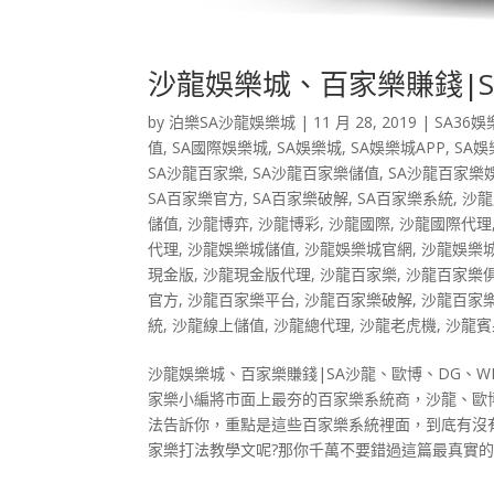
沙龍娛樂城、百家樂賺錢|S
by
泊樂SA沙龍娛樂城
|
11 月 28, 2019
|
SA36娛
值
,
SA國際娛樂城
,
SA娛樂城
,
SA娛樂城APP
,
SA
SA沙龍百家樂
,
SA沙龍百家樂儲值
,
SA沙龍百家樂
SA百家樂官方
,
SA百家樂破解
,
SA百家樂系統
,
沙龍
儲值
,
沙龍博弈
,
沙龍博彩
,
沙龍國際
,
沙龍國際代理
代理
,
沙龍娛樂城儲值
,
沙龍娛樂城官網
,
沙龍娛樂
現金版
,
沙龍現金版代理
,
沙龍百家樂
,
沙龍百家樂
官方
,
沙龍百家樂平台
,
沙龍百家樂破解
,
沙龍百家
統
,
沙龍線上儲值
,
沙龍總代理
,
沙龍老虎機
,
沙龍賓
沙龍娛樂城、百家樂賺錢|SA沙龍、歐博、DG、W
家樂小編將市面上最夯的百家樂系統商，沙龍、歐博
法告訴你，重點是這些百家樂系統裡面，到底有沒
家樂打法教學文呢?那你千萬不要錯過這篇最真實的百家