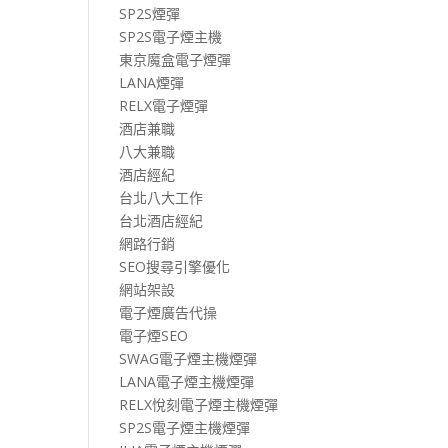
SP2S煙彈
SP2S電子煙主機
東京魔盒電子煙彈
LANA煙彈
RELX電子煙彈
酒店兼職
八大兼職
酒店經紀
台北八大工作
台北酒店經紀
網路行銷
SEO搜尋引擎優化
網站架設
電子煙廣告代操
電子煙SEO
SWAG電子煙主機煙彈
LANA電子煙主機煙彈
RELX悅刻電子煙主機煙彈
SP2S電子煙主機煙彈