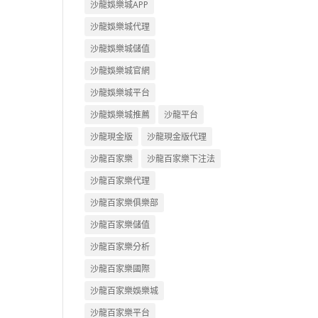
沙龍娛樂城APP
沙龍娛樂城代理
沙龍娛樂城儲值
沙龍娛樂城官網
沙龍娛樂城平台
沙龍娛樂城推薦
沙龍平台
沙龍現金版
沙龍現金版代理
沙龍百家樂
沙龍百家樂下注法
沙龍百家樂代理
沙龍百家樂俱樂部
沙龍百家樂儲值
沙龍百家樂分析
沙龍百家樂國際
沙龍百家樂娛樂城
沙龍百家樂平台