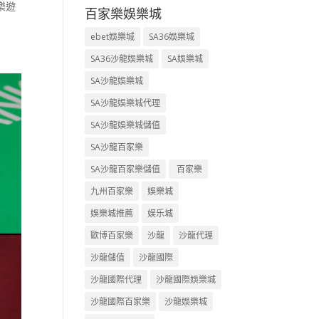
樂遊
百家樂娛樂城
ebet娛樂城
SA36娛樂城
SA36沙龍娛樂城
SA娛樂城
SA沙龍娛樂城
SA沙龍娛樂城代理
SA沙龍娛樂城儲值
SA沙龍百家樂
SA沙龍百家樂儲值
百家樂
九州百家樂
娛樂城
娛樂城推薦
娱乐城
歐博百家樂
沙龍
沙龍代理
沙龍儲值
沙龍國際
沙龍國際代理
沙龍國際娛樂城
沙龍國際百家樂
沙龍娛樂城