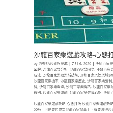
沙龍百家樂遊戲攻略-心態
by
泊樂SA沙龍娛樂城
|
7 月 6, 2020
|
沙龍百家
凹牌
,
沙龍百家樂分析
,
沙龍百家樂國際
,
沙龍百家
玩法
,
沙龍百家樂娛樂城破解
,
沙龍百家樂娛樂城遊
沙龍百家樂機率
,
沙龍百家樂歷史
,
沙龍百家樂營利
科
,
沙龍百家樂看燈
,
沙龍百家樂看路
,
沙龍百家樂
規則
,
沙龍百家樂遊戲
,
沙龍百家樂遊戲心態
,
沙龍
沙龍百家樂遊戲攻略-心態打法 沙龍百家樂遊戲攻
50%。可是要想成為沙龍百家樂高手，就要曉得