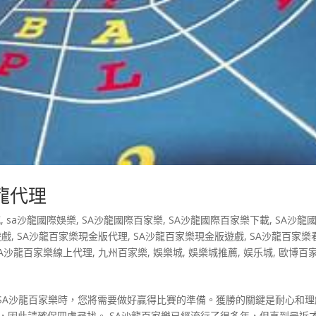
龍代理
城
,
sa沙龍國際娛樂
,
SA沙龍國際百家樂
,
SA沙龍國際百家樂下載
,
SA沙龍
遊戲
,
SA沙龍百家樂現金版代理
,
SA沙龍百家樂現金版遊戲
,
SA沙龍百家樂
SA沙龍百家樂線上代理
,
九州百家樂
,
娛樂城
,
娛樂城推薦
,
娱乐城
,
歐博百
何玩SA沙龍百家樂時，您將需要做好贏得比賽的準備。獲勝的關鍵是耐心和
，因此請確保四處尋找。 SA沙龍百家樂已經流行了很多年，但直到最近