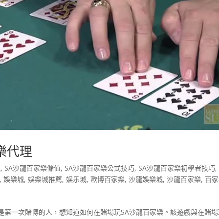
樂代理
城
,
SA沙龍百家樂儲值
,
SA沙龍百家樂公式技巧
,
SA沙龍百家樂初學者技巧
,
娛樂城
,
娛樂城推薦
,
娱乐城
,
歐博百家樂
,
沙龍娛樂城
,
沙龍百家樂
,
百家
著您是第一次賭博的人，想知道如何在賭場玩SA沙龍百家樂。該遊戲與在賭