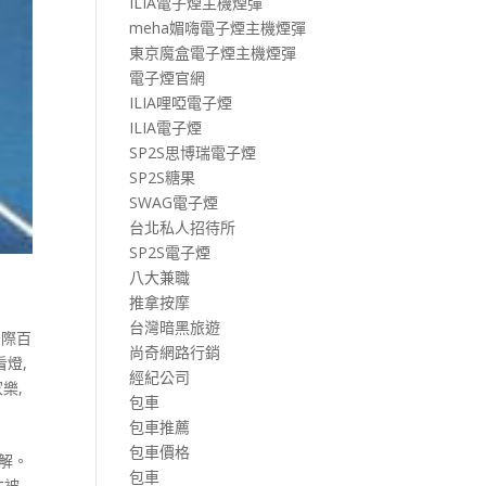
ILIA電子煙主機煙彈
meha媚嗨電子煙主機煙彈
東京魔盒電子煙主機煙彈
電子煙官網
ILIA哩啞電子煙
ILIA電子煙
SP2S思博瑞電子煙
SP2S糖果
SWAG電子煙
台北私人招待所
SP2S電子煙
八大兼職
推拿按摩
台灣暗黑旅遊
國際百
尚奇網路行銷
看燈
,
經紀公司
家樂
,
包車
包車推薦
包車價格
理解。
包車
才被