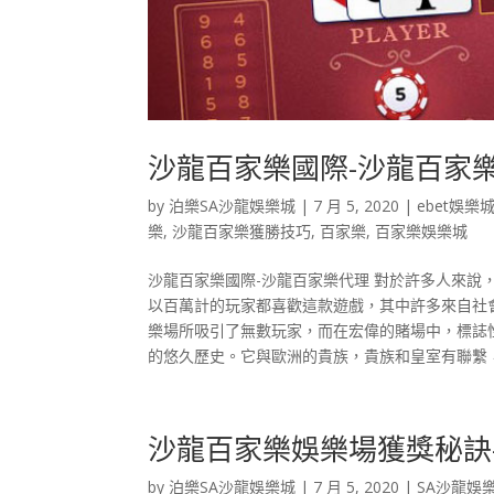
沙龍百家樂國際-沙龍百家
by
泊樂SA沙龍娛樂城
|
7 月 5, 2020
|
ebet娛樂
樂
,
沙龍百家樂獲勝技巧
,
百家樂
,
百家樂娛樂城
沙龍百家樂國際-沙龍百家樂代理 對於許多人來
以百萬計的玩家都喜歡這款遊戲，其中許多來自社會
樂場所吸引了無數玩家，而在宏偉的賭場中，標誌
的悠久歷史。它與歐洲的貴族，貴族和皇室有聯繫，
沙龍百家樂娛樂場獲獎秘訣
by
泊樂SA沙龍娛樂城
|
7 月 5, 2020
|
SA沙龍娛