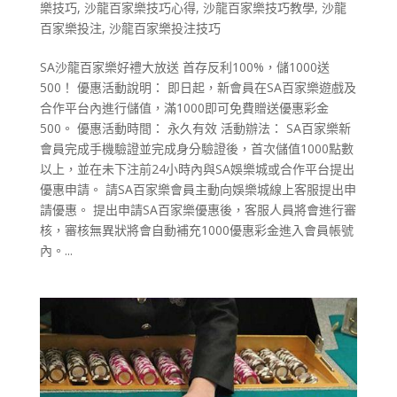
樂技巧
,
沙龍百家樂技巧心得
,
沙龍百家樂技巧教學
,
沙龍
百家樂投注
,
沙龍百家樂投注技巧
SA沙龍百家樂好禮大放送 首存反利100%，儲1000送
500！ 優惠活動說明： 即日起，新會員在SA百家樂遊戲及
合作平台內進行儲值，滿1000即可免費贈送優惠彩金
500。 優惠活動時間： 永久有效 活動辦法： SA百家樂新
會員完成手機驗證並完成身分驗證後，首次儲值1000點數
以上，並在未下注前24小時內與SA娛樂城或合作平台提出
優惠申請。 請SA百家樂會員主動向娛樂城線上客服提出申
請優惠。 提出申請SA百家樂優惠後，客服人員將會進行審
核，審核無異狀將會自動補充1000優惠彩金進入會員帳號
內。...