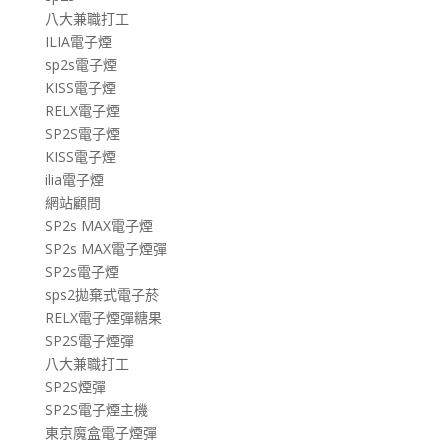
八大兼職打工
ILIA電子煙
sp2s電子煙
KISS電子煙
RELX電子煙
SP2S電子煙
KISS電子煙
ilia電子煙
網站顧問
SP2s MAX電子煙
SP2s MAX電子煙彈
SP2s電子煙
sps2拋棄式電子菸
RELX電子煙彈糖果
SP2S電子煙彈
八大兼職打工
SP2S煙彈
SP2S電子煙主機
東京魔盒電子煙彈