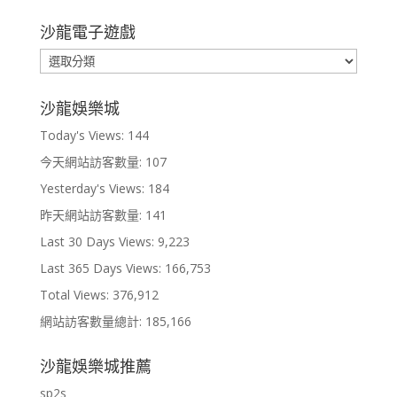
沙龍電子遊戲
沙
龍
電
沙龍娛樂城
子
Today's Views:
144
遊
戲
今天網站訪客數量:
107
Yesterday's Views:
184
昨天網站訪客數量:
141
Last 30 Days Views:
9,223
Last 365 Days Views:
166,753
Total Views:
376,912
網站訪客數量總計:
185,166
沙龍娛樂城推薦
sp2s