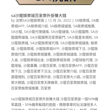
sa沙龍娛樂城百家樂外掛賺大錢
by
泊樂SA沙龍娛樂城
|
12 月 20, 2022
|
SA娛樂城
,
SA娛
樂城APP
,
SA娛樂城介紹
,
SA娛樂城儲值
,
SA娛樂城推薦
,
SA沙龍
,
SA沙龍代理儲值
,
SA沙龍儲值
,
SA沙龍國際
,
SA沙
龍國際儲值
,
SA沙龍國際百家樂竅門
,
SA沙龍基本規則
,
SA
沙龍娛樂城
,
SA沙龍娛樂城代理
,
SA沙龍娛樂城儲值
,
娛樂
城
,
沙龍娛樂城
,
沙龍娛樂城APP
,
沙龍娛樂城下注
,
沙龍娛
樂城代理
,
沙龍娛樂城優惠
,
沙龍娛樂城儲值
,
沙龍娛樂城
入金
,
沙龍娛樂城出金
,
沙龍娛樂城官網
,
沙龍球板代理
,
沙
龍球版
,
沙龍番攤
,
沙龍百家樂
,
沙龍百家樂APP
,
沙龍百家
樂下注
,
沙龍百家樂下注法
,
沙龍百家樂介紹
,
沙龍百家樂
基礎規則
,
沙龍百家樂外掛
,
沙龍百家樂大小路
,
沙龍百家
樂大眼路
,
沙龍百家樂天牌機率
,
沙龍百家樂娛樂城
,
沙龍
百家樂娛樂城推薦
,
百家樂
sa沙龍娛樂城百家樂外掛賺大錢 沙龍百家樂是一個50%機
率贏錢，50%機率輸錢的遊戲，簡簡單單的玩法讓很多人