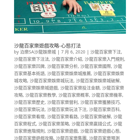
沙龍百家樂遊戲攻略-心態打法
by
泊樂SA沙龍娛樂城
|
7 月 6, 2020
|
沙龍百家樂下注
,
沙龍百家樂下注法
,
沙龍百家樂介紹
,
沙龍百家樂入門規則
,
沙龍百家樂凹牌
,
沙龍百家樂分析
,
沙龍百家樂國際
,
沙龍
百家樂基本術語
,
沙龍百家樂娛樂城推薦
,
沙龍百家樂娛樂
城攻略
,
沙龍百家樂娛樂城玩法
,
沙龍百家樂娛樂城破解
,
沙龍百家樂娛樂城遊戲
,
沙龍百家樂投注金額
,
沙龍百家樂
攻略
,
沙龍百家樂教學
,
沙龍百家樂概率
,
沙龍百家樂機率
,
沙龍百家樂歷史
,
沙龍百家樂營利
,
沙龍百家樂獲勝技巧
,
沙龍百家樂玩法
,
沙龍百家樂玩法下注
,
沙龍百家樂百科
,
沙龍百家樂看燈
,
沙龍百家樂看路
,
沙龍百家樂破解
,
沙龍
百家樂程式
,
沙龍百家樂策略
,
沙龍百家樂贏錢公式
,
沙龍
百家樂進階規則
,
沙龍百家樂遊戲
,
沙龍百家樂遊戲心態
,
沙龍百家樂遊戲攻略
,
沙龍百家樂集團
,
沙龍百家樂預測