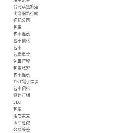
台灣暗黑旅遊
尚奇網路行銷
經紀公司
包車
包車推薦
包車價格
包車
包車車款
包車行程
包車旅遊
包車推薦
TNT電子煙彈
包車價格
網路行銷
SEO
包車
酒店兼差
酒店應徵
公關兼差