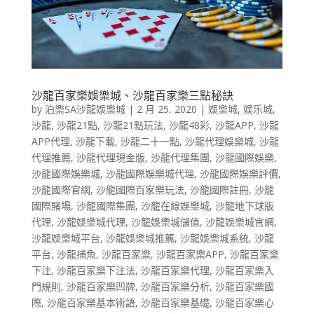
沙龍百家樂娛樂城、沙龍百家樂三點秘訣
by
泊樂SA沙龍娛樂城
|
2 月 25, 2020
|
娛樂城
,
娱乐城
,
沙龍
,
沙龍21點
,
沙龍21點玩法
,
沙龍48彩
,
沙龍APP
,
沙龍
APP代理
,
沙龍下載
,
沙龍二十一點
,
沙龍代理娛樂城
,
沙龍
代理推薦
,
沙龍代理現金版
,
沙龍代理集團
,
沙龍國際娛樂
,
沙龍國際娛樂城
,
沙龍國際娛樂城代理
,
沙龍國際娛樂評價
,
沙龍國際官網
,
沙龍國際百家樂玩法
,
沙龍國際註冊
,
沙龍
國際賭場
,
沙龍國際集團
,
沙龍在線娛樂城
,
沙龍地下球版
代理
,
沙龍娛樂城代理
,
沙龍娛樂城儲值
,
沙龍娛樂城官網
,
沙龍娛樂城平台
,
沙龍娛樂城推薦
,
沙龍娛樂城系統
,
沙龍
平台
,
沙龍捕魚
,
沙龍百家樂
,
沙龍百家樂APP
,
沙龍百家樂
下注
,
沙龍百家樂下注法
,
沙龍百家樂代理
,
沙龍百家樂入
門規則
,
沙龍百家樂凹牌
,
沙龍百家樂分析
,
沙龍百家樂國
際
,
沙龍百家樂基本術語
,
沙龍百家樂基礎
,
沙龍百家樂心