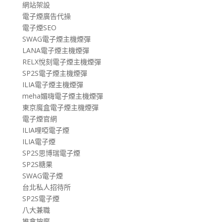
網站架設
電子煙廣告代操
電子煙SEO
SWAG電子煙主機煙彈
LANA電子煙主機煙彈
RELX悅刻電子煙主機煙彈
SP2S電子煙主機煙彈
ILIA電子煙主機煙彈
meha媚嗨電子煙主機煙彈
東京魔盒電子煙主機煙彈
電子煙官網
ILIA哩啞電子煙
ILIA電子煙
SP2S思博瑞電子煙
SP2S糖果
SWAG電子煙
台北私人招待所
SP2S電子煙
八大兼職
推拿按摩