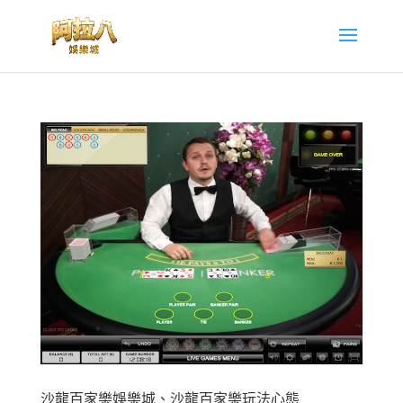
沙龍百家樂娛樂城、沙龍百家樂玩法心態