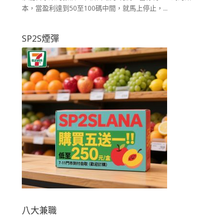
本，當盈利達到50至100碼中間，就馬上停止，...
SP2S煙彈
八大兼職