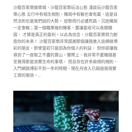
沙龍百家樂娛樂城、沙龍百家樂玩法心態 淺談玩沙龍百家
樂心態 五行中有相生相剋，賭局中有輸也會有贏，這是自
然法則也是我們說的大勢。 逆勢而行必遭死路，沉迷賭局
一定會輸；當一個職業級的賭客，要讓盈收可以長期穩
固， 才算是真正的盈利。以此為信念，沙龍百家樂努力創
造你的未來！ 沙龍百家樂非常感謝那個讓我進入這網絡博
彩的朋友，即使當初只是因為你個人的利益， 但你卻讓我
尋到了一座取之不盡的寶山。實際上，我非常不愛賭錢甚
至覺得那是浪費生命的事情， 而且存在許多麻煩的規則。
入門網路博彩不到一年的時間，現在月收入已超過我現實
工資的兩倍，...