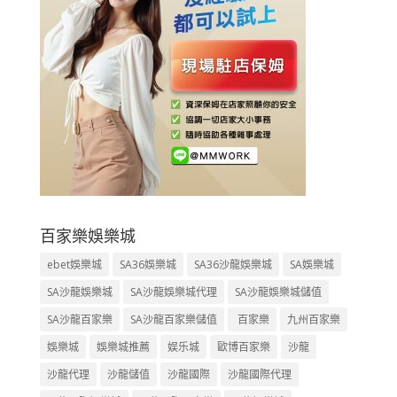
百家樂娛樂城
ebet娛樂城
SA36娛樂城
SA36沙龍娛樂城
SA娛樂城
SA沙龍娛樂城
SA沙龍娛樂城代理
SA沙龍娛樂城儲值
SA沙龍百家樂
SA沙龍百家樂儲值
百家樂
九州百家樂
娛樂城
娛樂城推薦
娱乐城
歐博百家樂
沙龍
沙龍代理
沙龍儲值
沙龍國際
沙龍國際代理