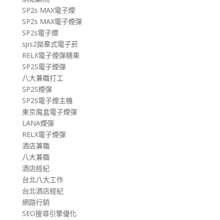
SP2s MAX電子煙
SP2s MAX電子煙彈
SP2s電子煙
sps2拋棄式電子菸
RELX電子煙彈糖果
SP2S電子煙彈
八大兼職打工
SP2S煙彈
SP2S電子煙主機
東京魔盒電子煙彈
LANA煙彈
RELX電子煙彈
酒店兼職
八大兼職
酒店經紀
台北八大工作
台北酒店經紀
網路行銷
SEO搜尋引擎優化