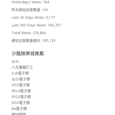
Yesterday's Views:
184
昨天網站訪客數量:
141
Last 30 Days Views:
9,177
Last 365 Days Views:
166,707
Total Views:
376,866
網站訪客數量總計:
185,129
沙龍娛樂城推薦
sp2s
八大兼職打工
ILIA電子煙
sp2s電子煙
KISS電子煙
RELX電子煙
SP2S電子煙
KISS電子煙
ilia電子煙
網站顧問