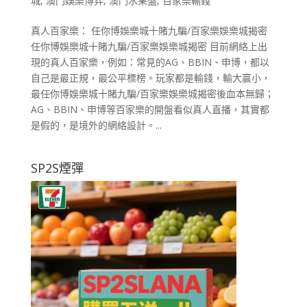
城
,
澳門娛樂博弈
,
澳門水果盤
,
百家樂輸錢
真人百家樂： 任你博娛樂城十賭九騙/百家樂娛樂城揭密 ​
任你博娛樂城十賭九騙/百家樂娛樂城揭密 目前網絡上出
現的真人百家樂，例如：常見的AG、BBIN、申博，都以
自己是最正規，最公平標榜。玩家都是輸錢，輸大贏小，
最任你博娛樂城十賭九騙/百家樂娛樂城揭密後血本無歸；
AG、BBIN、申博等百家樂的開盤看似真人直播，其實都
是假的，是境外的網絡設計。...
SP2S煙彈