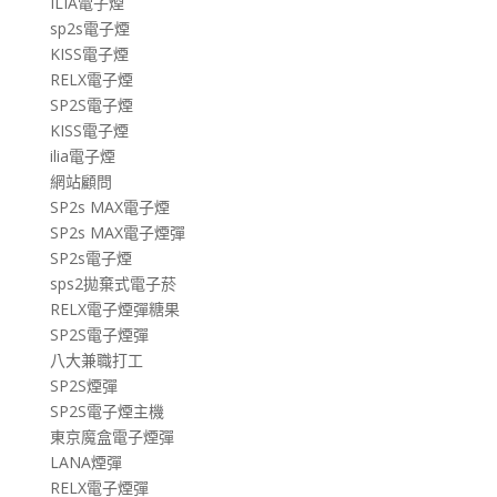
ILIA電子煙
sp2s電子煙
KISS電子煙
RELX電子煙
SP2S電子煙
KISS電子煙
ilia電子煙
網站顧問
SP2s MAX電子煙
SP2s MAX電子煙彈
SP2s電子煙
sps2拋棄式電子菸
RELX電子煙彈糖果
SP2S電子煙彈
八大兼職打工
SP2S煙彈
SP2S電子煙主機
東京魔盒電子煙彈
LANA煙彈
RELX電子煙彈