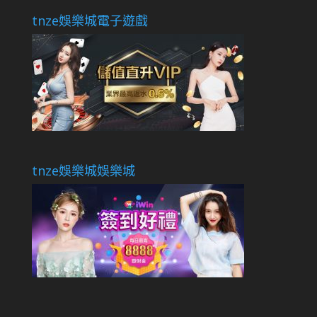
tnze娛樂城電子遊戲
tnze娛樂城娛樂城