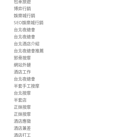
包車旅遊
博弈行銷
娛樂城行銷
SEO娛樂城行銷
台北夜總會
台北夜總會
台北酒店介紹
台北夜總會推薦
邪骨按摩
網站外鏈
酒店工作
台北夜總會
半套手工按摩
台北按摩
半套店
正妹按摩
正妹按摩
酒店應徵
酒店兼差
酒店打工