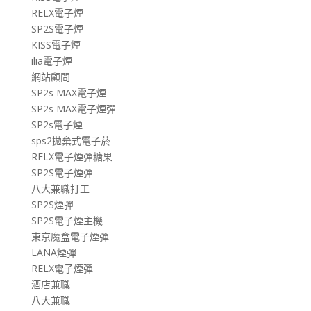
RELX電子煙
SP2S電子煙
KISS電子煙
ilia電子煙
網站顧問
SP2s MAX電子煙
SP2s MAX電子煙彈
SP2s電子煙
sps2拋棄式電子菸
RELX電子煙彈糖果
SP2S電子煙彈
八大兼職打工
SP2S煙彈
SP2S電子煙主機
東京魔盒電子煙彈
LANA煙彈
RELX電子煙彈
酒店兼職
八大兼職