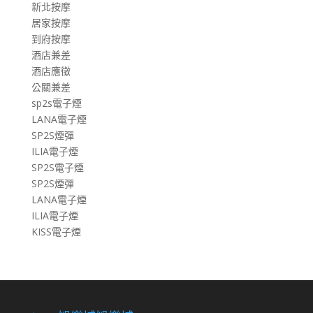
新北按摩
居家按摩
到府按摩
酒店兼差
酒店應徵
公關兼差
sp2s電子煙
LANA電子煙
SP2S煙彈
ILIA電子煙
SP2S電子煙
SP2S煙彈
LANA電子煙
ILIA電子煙
KISS電子煙