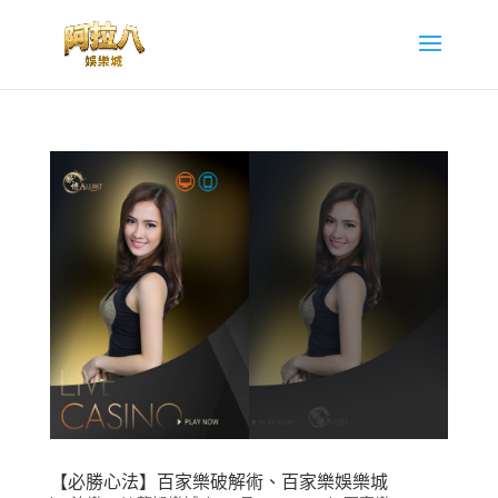
【必勝心法】百家樂破解術、百家樂娛樂城