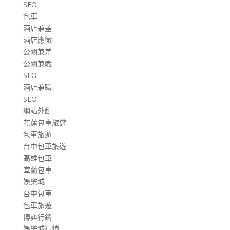
SEO
包車
酒店兼差
酒店應徵
公關兼差
公關兼職
SEO
酒店兼職
SEO
網站外鏈
花蓮包車旅遊
包車旅遊
台中包車旅遊
高雄包車
宜蘭包車
娛樂城
台中包車
包車旅遊
博弈行銷
娛樂城行銷