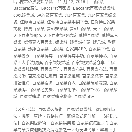
by
泊樂SA沙龍娛樂城
|
11 月 12, 2018
|
百家樂
,
Baccarat玩法
,
Baccarat百家樂
,
Baccarat百家樂娛樂城
,
ebet娛樂城
,
SA沙龍百家樂
,
九州百家樂
,
九州百家樂娛樂
城
,
任你博百家樂
,
任你博百家樂娛樂平台
,
任你博百家樂
揭秘
,
博馬百家樂
,
夢幻娛樂城
,
夢幻百家樂
,
天下百家樂
,
天下百家樂app
,
天下百家樂娛樂城
,
威博百家樂
,
威博真人
娛樂
,
威博真人百家樂
,
娛樂城
,
娛樂城推薦
,
娱乐城
,
歐博
百家樂
,
沙龍百家樂
,
百家樂
,
百家樂APP
,
百家樂下載
,
百
家樂偷雞
,
百家樂博弈
,
百家樂博弈事項
,
百家樂博彩
,
百家
樂四大手法破解
,
百家樂娛樂城
,
百家樂娛樂城分享
,
百家
樂娛樂城破解
,
百家樂平台
,
百家樂心得
,
百家樂心法
,
百家
樂必勝
,
百家樂投注竅門
,
百家樂推薦
,
百家樂概率
,
百家樂
用語推薦
,
百家樂看牌
,
百家樂真人
,
百家樂破解贏錢
,
百家
樂紙牌
,
百家樂老虎機
,
百家樂術語
,
百家樂詐欺
,
百家樂賭
城
,
百家樂賭場
,
百家樂賭桌秘密
,
百家樂賭注
【必勝心法】百家樂破解術、百家樂娛樂城，從規則到玩
法、機率、算牌、看路技巧、贏錢公式超詳解！ 【必勝心
法】百家樂破解術、百家樂娛樂城 百家樂該怎麼玩？百家
樂為最受歡迎的撲克牌遊戲之一，有玩法簡單、容易上手