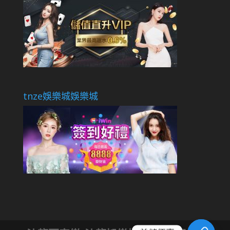
tnze娛樂城娛樂城