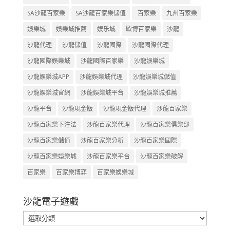
SA沙龍百家樂
SA沙龍百家樂儲值
百家樂
九州百家樂
娛樂城
娛樂城推薦
娱乐城
歐博百家樂
沙龍
沙龍代理
沙龍儲值
沙龍國際
沙龍國際代理
沙龍國際娛樂城
沙龍國際百家樂
沙龍娛樂城
沙龍娛樂城APP
沙龍娛樂城代理
沙龍娛樂城儲值
沙龍娛樂城官網
沙龍娛樂城平台
沙龍娛樂城推薦
沙龍平台
沙龍現金版
沙龍現金版代理
沙龍百家樂
沙龍百家樂下注法
沙龍百家樂代理
沙龍百家樂俱樂部
沙龍百家樂儲值
沙龍百家樂分析
沙龍百家樂國際
沙龍百家樂娛樂城
沙龍百家樂平台
沙龍百家樂破解
百家樂
百家樂博弈
百家樂娛樂城
沙龍電子遊戲
沙
龍