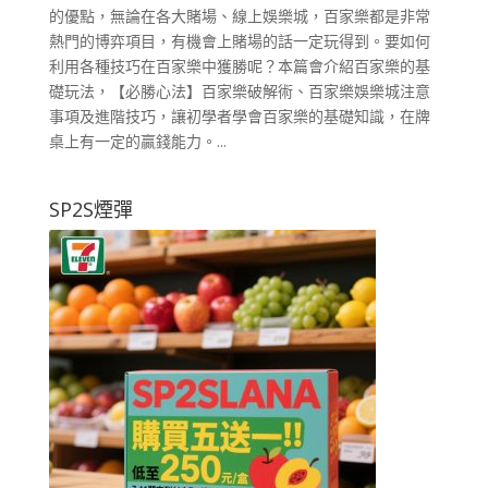
的優點，無論在各大賭場、線上娛樂城，百家樂都是非常
熱門的博弈項目，有機會上賭場的話一定玩得到。要如何
利用各種技巧在百家樂中獲勝呢？本篇會介紹百家樂的基
礎玩法，【必勝心法】百家樂破解術、百家樂娛樂城注意
事項及進階技巧，讓初學者學會百家樂的基礎知識，在牌
桌上有一定的贏錢能力。...
SP2S煙彈