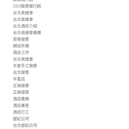
SEO娛樂城行銷
台北夜總會
台北夜總會
台北酒店介紹
台北夜總會推薦
邪骨按摩
網站外鏈
酒店工作
台北夜總會
半套手工按摩
台北按摩
半套店
正妹按摩
正妹按摩
酒店應徵
酒店兼差
酒店打工
經紀公司
台北經紀公司