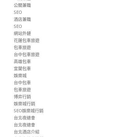
公關兼職
SEO
酒店兼職
SEO
網站外鏈
花蓮包車旅遊
包車旅遊
台中包車旅遊
高雄包車
宜蘭包車
娛樂城
台中包車
包車旅遊
博弈行銷
娛樂城行銷
SEO娛樂城行銷
台北夜總會
台北夜總會
台北酒店介紹