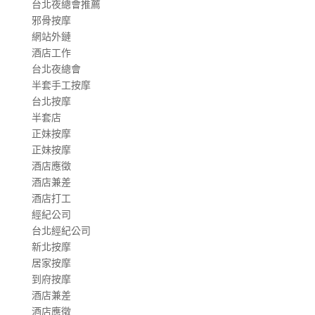
台北夜總會推薦
邪骨按摩
網站外鏈
酒店工作
台北夜總會
半套手工按摩
台北按摩
半套店
正妹按摩
正妹按摩
酒店應徵
酒店兼差
酒店打工
經紀公司
台北經紀公司
新北按摩
居家按摩
到府按摩
酒店兼差
酒店應徵