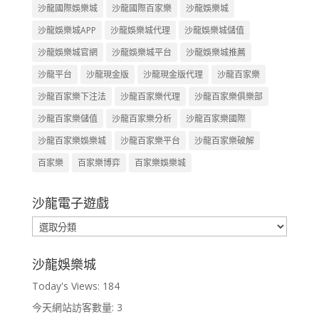
沙龍國際娛樂城
沙龍國際百家樂
沙龍娛樂城
沙龍娛樂城APP
沙龍娛樂城代理
沙龍娛樂城儲值
沙龍娛樂城官網
沙龍娛樂城平台
沙龍娛樂城推薦
沙龍平台
沙龍現金版
沙龍現金版代理
沙龍百家樂
沙龍百家樂下注法
沙龍百家樂代理
沙龍百家樂俱樂部
沙龍百家樂儲值
沙龍百家樂分析
沙龍百家樂國際
沙龍百家樂娛樂城
沙龍百家樂平台
沙龍百家樂破解
百家樂
百家樂博弈
百家樂娛樂城
沙龍電子遊戲
沙
龍
電
沙龍娛樂城
子
Today's Views:
184
遊
戲
今天網站訪客數量:
3