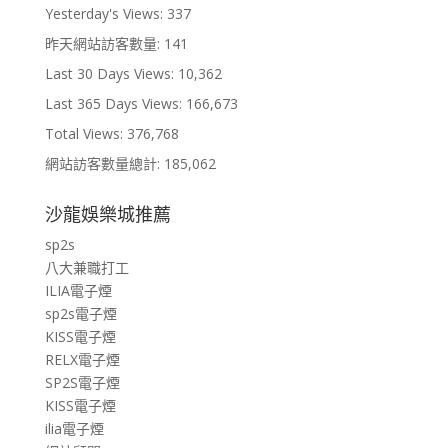
Yesterday's Views:
337
昨天網站訪客數量:
141
Last 30 Days Views:
10,362
Last 365 Days Views:
166,673
Total Views:
376,768
網站訪客數量總計:
185,062
沙龍娛樂城推薦
sp2s
八大兼職打工
ILIA電子煙
sp2s電子煙
KISS電子煙
RELX電子煙
SP2S電子煙
KISS電子煙
ilia電子煙