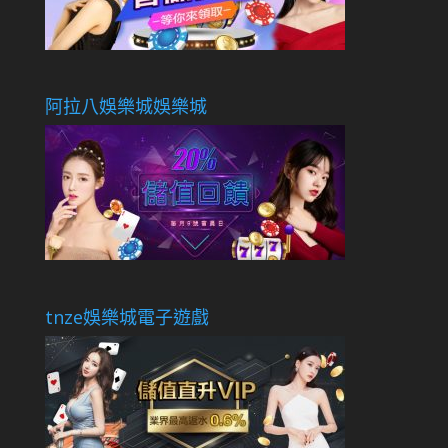
阿拉八娛樂城娛樂城
tnze娛樂城電子遊戲