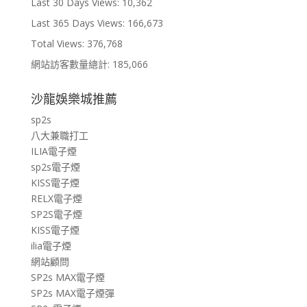
Last 30 Days Views:
10,362
Last 365 Days Views:
166,673
Total Views:
376,768
網站訪客數量總計:
185,066
沙龍娛樂城推薦
sp2s
八大兼職打工
ILIA電子煙
sp2s電子煙
KISS電子煙
RELX電子煙
SP2S電子煙
KISS電子煙
ilia電子煙
網站顧問
SP2s MAX電子煙
SP2s MAX電子煙彈