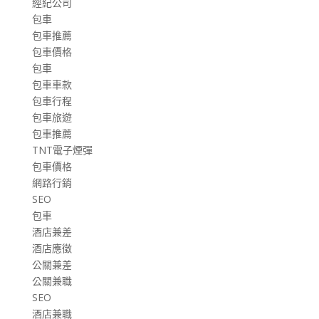
經紀公司
包車
包車推薦
包車價格
包車
包車車款
包車行程
包車旅遊
包車推薦
TNT電子煙彈
包車價格
網路行銷
SEO
包車
酒店兼差
酒店應徵
公關兼差
公關兼職
SEO
酒店兼職