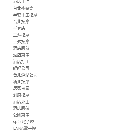
酒店工作
台北夜總會
半套手工按摩
台北按摩
半套店
正妹按摩
正妹按摩
酒店應徵
酒店兼差
酒店打工
經紀公司
台北經紀公司
新北按摩
居家按摩
到府按摩
酒店兼差
酒店應徵
公關兼差
sp2s電子煙
LANA電子煙