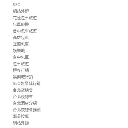
SEO
網站外鏈
花蓮包車旅遊
包車旅遊
台中包車旅遊
高雄包車
宜蘭包車
娛樂城
台中包車
包車旅遊
博弈行銷
娛樂城行銷
SEO娛樂城行銷
台北夜總會
台北夜總會
台北酒店介紹
台北夜總會推薦
邪骨按摩
網站外鏈