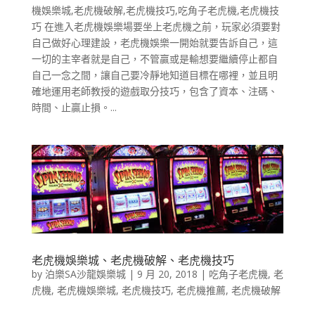
機娛樂城,老虎機破解,老虎機技巧,吃角子老虎機,老虎機技
巧 在進入老虎機娛樂場要坐上老虎機之前，玩家必須要對
自己做好心理建設，老虎機娛樂一開始就要告訴自己，這
一切的主宰者就是自己，不管贏或是輸想要繼續停止都自
自己一念之間，讓自己要冷靜地知道目標在哪裡，並且明
確地運用老師教授的遊戲取分技巧，包含了資本、注碼、
時間、止贏止損。...
老虎機娛樂城、老虎機破解、老虎機技巧
by
泊樂SA沙龍娛樂城
|
9 月 20, 2018
|
吃角子老虎機
,
老
虎機
,
老虎機娛樂城
,
老虎機技巧
,
老虎機推薦
,
老虎機破解