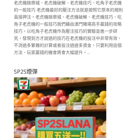
老虎機娛樂城、老虎機破解、老虎機技巧、吃角子老虎機
的一般技巧 老虎機最好的壓注方法就是按照它原本的規則
直接押注。老虎機娛樂城、老虎機破解、老虎機技巧、吃
角子老虎機的一般技巧我們藉由澳門賭場高手贏錢的攻略
技巧，以吃角子老虎機作為壓注技巧的實驗並進一步研
究，發現到方才說過的技巧在老虎機的投注中非常有效，
不消過多繁雜的計算或者投注過過多資金，只要利用這個
方法、玩家贏錢的機會將會大幅提升。...
SP2S煙彈