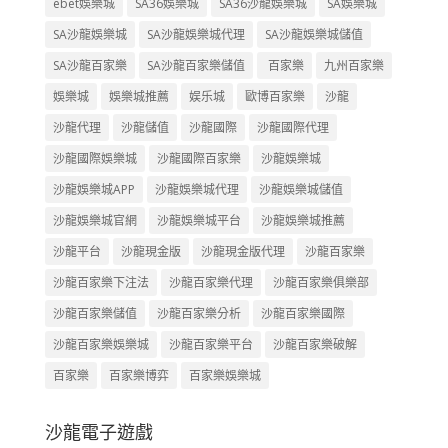
ebet娛樂城
SA36娛樂城
SA36沙龍娛樂城
SA娛樂城
SA沙龍娛樂城
SA沙龍娛樂城代理
SA沙龍娛樂城儲值
SA沙龍百家樂
SA沙龍百家樂儲值
百家樂
九州百家樂
娛樂城
娛樂城推薦
娱乐城
歐博百家樂
沙龍
沙龍代理
沙龍儲值
沙龍國際
沙龍國際代理
沙龍國際娛樂城
沙龍國際百家樂
沙龍娛樂城
沙龍娛樂城APP
沙龍娛樂城代理
沙龍娛樂城儲值
沙龍娛樂城官網
沙龍娛樂城平台
沙龍娛樂城推薦
沙龍平台
沙龍現金版
沙龍現金版代理
沙龍百家樂
沙龍百家樂下注法
沙龍百家樂代理
沙龍百家樂俱樂部
沙龍百家樂儲值
沙龍百家樂分析
沙龍百家樂國際
沙龍百家樂娛樂城
沙龍百家樂平台
沙龍百家樂破解
百家樂
百家樂博弈
百家樂娛樂城
沙龍電子遊戲