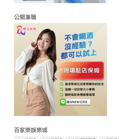
公關兼職
百家樂娛樂城