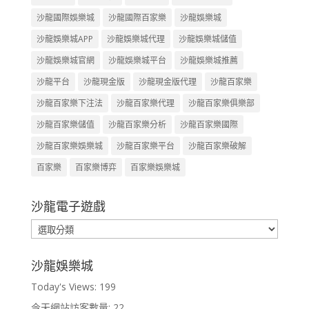
沙龍國際娛樂城
沙龍國際百家樂
沙龍娛樂城
沙龍娛樂城APP
沙龍娛樂城代理
沙龍娛樂城儲值
沙龍娛樂城官網
沙龍娛樂城平台
沙龍娛樂城推薦
沙龍平台
沙龍現金版
沙龍現金版代理
沙龍百家樂
沙龍百家樂下注法
沙龍百家樂代理
沙龍百家樂俱樂部
沙龍百家樂儲值
沙龍百家樂分析
沙龍百家樂國際
沙龍百家樂娛樂城
沙龍百家樂平台
沙龍百家樂破解
百家樂
百家樂博弈
百家樂娛樂城
沙龍電子遊戲
沙
龍
電
沙龍娛樂城
子
Today's Views:
199
遊
戲
今天網站訪客數量:
22