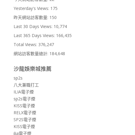
Yesterday's Views:
175
昨天網站訪客數量:
150
Last 30 Days Views:
10,774
Last 365 Days Views:
166,435
Total Views:
376,247
網站訪客數量總計:
184,648
沙龍娛樂城推薦
sp2s
八大兼職打工
ILIA電子煙
sp2s電子煙
KISS電子煙
RELX電子煙
SP2S電子煙
KISS電子煙
ilia電子煙