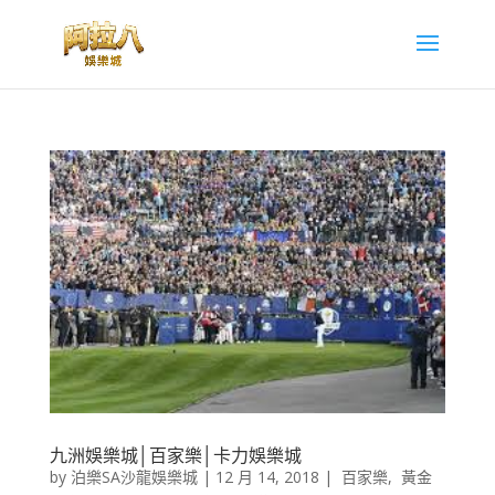
九洲娛樂城│百家樂│卡力娛樂城
by
泊樂SA沙龍娛樂城
|
12 月 14, 2018
|
百家樂
,
黃金