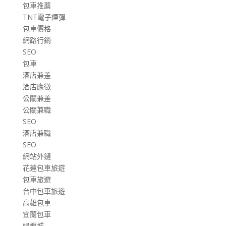
包車推薦
TNT電子煙彈
包車價格
網路行銷
SEO
包車
酒店兼差
酒店應徵
公關兼差
公關兼職
SEO
酒店兼職
SEO
網站外鏈
花蓮包車旅遊
包車旅遊
台中包車旅遊
高雄包車
宜蘭包車
娛樂城