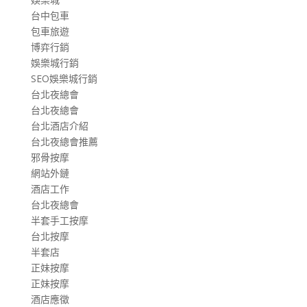
台中包車
包車旅遊
博弈行銷
娛樂城行銷
SEO娛樂城行銷
台北夜總會
台北夜總會
台北酒店介紹
台北夜總會推薦
邪骨按摩
網站外鏈
酒店工作
台北夜總會
半套手工按摩
台北按摩
半套店
正妹按摩
正妹按摩
酒店應徵