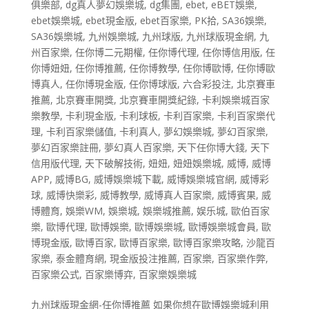
俱樂部
,
dg真人夢幻娛樂城
,
dg集團
,
ebet
,
eBET娛樂
,
ebet娛樂城
,
ebet現金版
,
ebet百家樂
,
PK拾
,
SA36娛樂
,
SA36娛樂城
,
九州娛樂城
,
九州球版
,
九州球版現金網
,
九
州百家樂
,
任你博二元期權
,
任你博代理
,
任你博信用版
,
任
你博妞妞
,
任你博推薦
,
任你博教學
,
任你博歐博
,
任你博歐
博真人
,
任你博現金版
,
任你博球版
,
六合彩投注
,
北京賽車
推薦
,
北京賽車開獎
,
北京賽車開獎紀錄
,
卡利娛樂城百家
樂教學
,
卡利現金版
,
卡利球板
,
卡利百家樂
,
卡利百家樂代
理
,
卡利百家樂儲值
,
卡利真人
,
夢幻娛樂城
,
夢幻百家樂
,
夢幻百家樂註冊
,
夢幻真人百家樂
,
天下任你博大錢
,
天下
信用版代理
,
天下破解技術
,
妞妞
,
妞妞娛樂城
,
威博
,
威博
APP
,
威博BG
,
威博娛樂城下載
,
威博娛樂城官網
,
威博彩
球
,
威博快樂彩
,
威博教學
,
威博真人百家樂
,
威博賓果
,
威
博體育
,
娛樂WM
,
娛樂城
,
娛樂城推薦
,
娱乐城
,
歐伯百家
樂
,
歐博代理
,
歐博娛樂
,
歐博娛樂城
,
歐博娛樂城會員
,
歐
博現金版
,
歐博百家
,
歐博百家樂
,
歐博百家樂攻略
,
沙龍百
家樂
,
泰金體育網
,
現金版投注推薦
,
百家樂
,
百家樂作弊
,
百家樂公式
,
百家樂博弈
,
百家樂娛樂城
九州球版現金網-任你博推薦 如果你想在歐博娛樂城利用