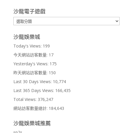
沙龍電子遊戲
沙
龍
電
沙龍娛樂城
子
Today's Views:
199
遊
戲
今天網站訪客數量:
17
Yesterday's Views:
175
昨天網站訪客數量:
150
Last 30 Days Views:
10,774
Last 365 Days Views:
166,435
Total Views:
376,247
網站訪客數量總計:
184,643
沙龍娛樂城推薦
sp2s