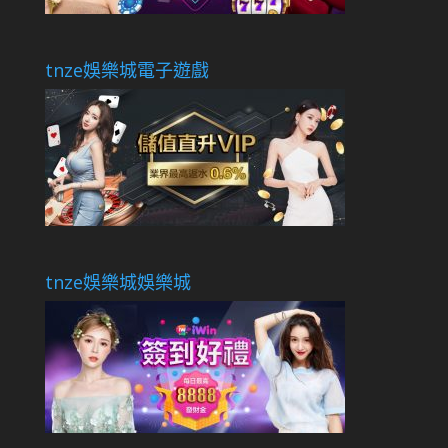
tnze娛樂城電子遊戲
tnze娛樂城娛樂城