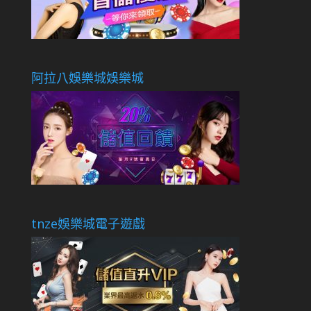
阿拉八娛樂城娛樂城
tnze娛樂城電子遊戲