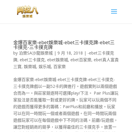
金爆百家樂-ebet娛樂城-ebet三卡撲克牌-ebet三
卡撲克-三卡撲克牌
by
泊樂SA沙龍娛樂城
|
9 月 18, 2018
|
-ebet三卡撲克
牌
,
ebet三卡撲克
,
ebet娛樂城
,
ebet百家樂
,
ebet真人富貴
三寶
,
娛樂城
,
娱乐城
,
百家樂
金爆百家樂-ebet娛樂城-ebet三卡撲克牌-ebet三卡撲克-
三卡撲克牌戲以一副52卡的牌進行。遊戲實則以兩個遊戲
合而為一。與莊家競逐時可選擇play/下注。 Pair Plus讓玩
家投注是否能獲取一對或更好的牌。玩家可以玩兩個不同
的遊戲而獲得更多的籌碼：PairPlus和前廳和播放。玩家
可以在同一時間玩一個或者兩個遊戲。在同一時間玩兩個
遊戲玩家可以在每個遊戲中下不同的注碼。前廳/玩遊戲，
讓您對經銷商的競爭，以獲得最佳的三卡撲克手。放置一