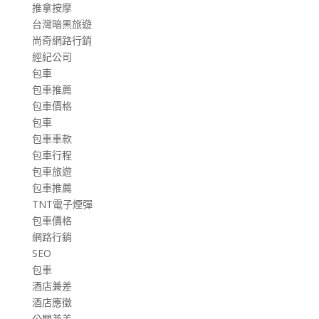
推拿按摩
台灣暗黑旅遊
尚奇網路行銷
經紀公司
包車
包車推薦
包車價格
包車
包車車款
包車行程
包車旅遊
包車推薦
TNT電子煙彈
包車價格
網路行銷
SEO
包車
酒店兼差
酒店應徵
公關兼差