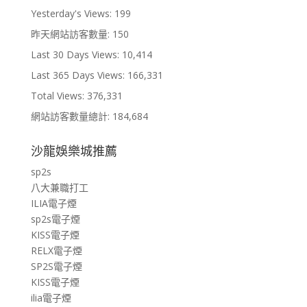
Yesterday's Views:
199
昨天網站訪客數量:
150
Last 30 Days Views:
10,414
Last 365 Days Views:
166,331
Total Views:
376,331
網站訪客數量總計:
184,684
沙龍娛樂城推薦
sp2s
八大兼職打工
ILIA電子煙
sp2s電子煙
KISS電子煙
RELX電子煙
SP2S電子煙
KISS電子煙
ilia電子煙