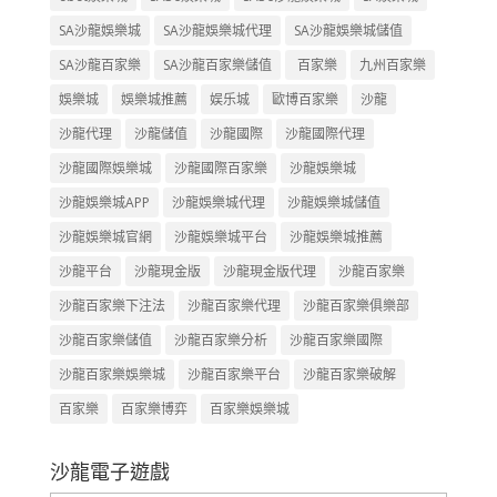
SA沙龍娛樂城
SA沙龍娛樂城代理
SA沙龍娛樂城儲值
SA沙龍百家樂
SA沙龍百家樂儲值
百家樂
九州百家樂
娛樂城
娛樂城推薦
娱乐城
歐博百家樂
沙龍
沙龍代理
沙龍儲值
沙龍國際
沙龍國際代理
沙龍國際娛樂城
沙龍國際百家樂
沙龍娛樂城
沙龍娛樂城APP
沙龍娛樂城代理
沙龍娛樂城儲值
沙龍娛樂城官網
沙龍娛樂城平台
沙龍娛樂城推薦
沙龍平台
沙龍現金版
沙龍現金版代理
沙龍百家樂
沙龍百家樂下注法
沙龍百家樂代理
沙龍百家樂俱樂部
沙龍百家樂儲值
沙龍百家樂分析
沙龍百家樂國際
沙龍百家樂娛樂城
沙龍百家樂平台
沙龍百家樂破解
百家樂
百家樂博弈
百家樂娛樂城
沙龍電子遊戲