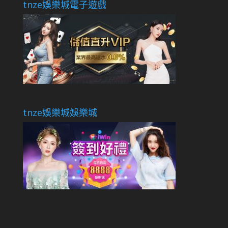
tnze娛樂城電子遊戲
tnze娛樂城娛樂城