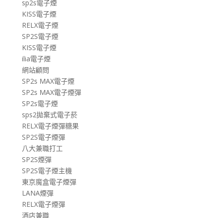
sp2s電子煙
KISS電子煙
RELX電子煙
SP2S電子煙
KISS電子煙
ilia電子煙
網站顧問
SP2s MAX電子煙
SP2s MAX電子煙彈
SP2s電子煙
sps2拋棄式電子菸
RELX電子煙彈糖果
SP2S電子煙彈
八大兼職打工
SP2S煙彈
SP2S電子煙主機
東京魔盒電子煙彈
LANA煙彈
RELX電子煙彈
酒店兼職