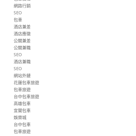
網路行銷
SEO
包車
酒店兼差
酒店應徵
公關兼差
公關兼職
SEO
酒店兼職
SEO
網站外鏈
花蓮包車旅遊
包車旅遊
台中包車旅遊
高雄包車
宜蘭包車
娛樂城
台中包車
包車旅遊