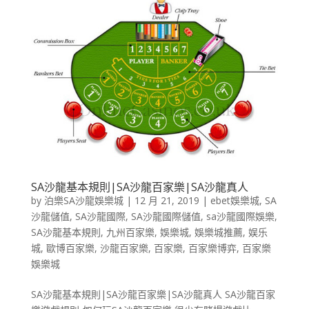
SA沙龍基本規則|SA沙龍百家樂|SA沙龍真人
by
泊樂SA沙龍娛樂城
|
12 月 21, 2019
|
ebet娛樂城
,
SA
沙龍儲值
,
SA沙龍國際
,
SA沙龍國際儲值
,
sa沙龍國際娛樂
,
SA沙龍基本規則
,
九州百家樂
,
娛樂城
,
娛樂城推薦
,
娱乐
城
,
歐博百家樂
,
沙龍百家樂
,
百家樂
,
百家樂博弈
,
百家樂
娛樂城
SA沙龍基本規則|SA沙龍百家樂|SA沙龍真人 SA沙龍百家