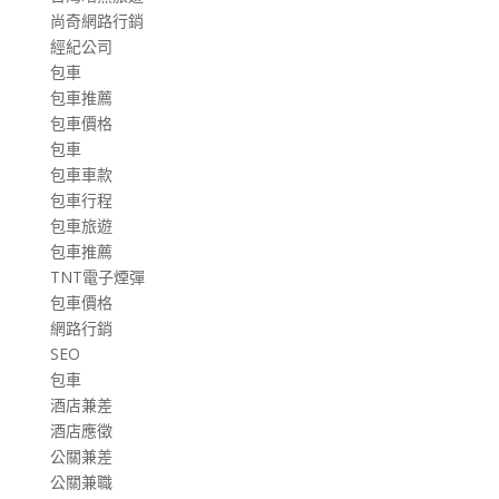
尚奇網路行銷
經紀公司
包車
包車推薦
包車價格
包車
包車車款
包車行程
包車旅遊
包車推薦
TNT電子煙彈
包車價格
網路行銷
SEO
包車
酒店兼差
酒店應徵
公關兼差
公關兼職