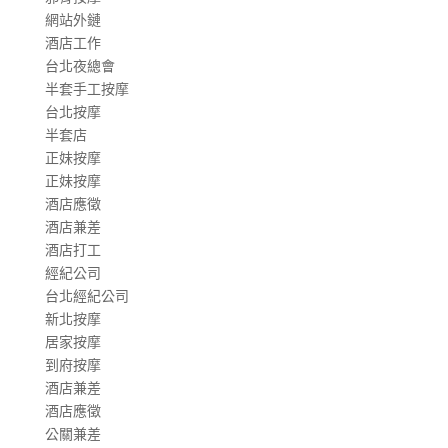
網站外鏈
酒店工作
台北夜總會
半套手工按摩
台北按摩
半套店
正妹按摩
正妹按摩
酒店應徵
酒店兼差
酒店打工
經紀公司
台北經紀公司
新北按摩
居家按摩
到府按摩
酒店兼差
酒店應徵
公關兼差