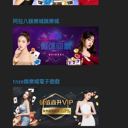
阿拉八娛樂城娛樂城
tnze娛樂城電子遊戲