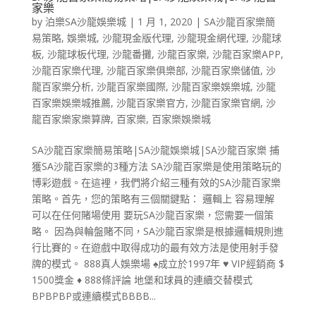
家樂
by
泊樂SA沙龍娛樂城
|
1 月 1, 2020
|
SA沙龍百家樂簡
易策略
,
娛樂城
,
沙龍現金版代理
,
沙龍現金網代理
,
沙龍球
板
,
沙龍球板代理
,
沙龍番攤
,
沙龍百家樂
,
沙龍百家樂APP
,
沙龍百家樂代理
,
沙龍百家樂俱樂部
,
沙龍百家樂儲值
,
沙
龍百家樂分析
,
沙龍百家樂國際
,
沙龍百家樂娛樂城
,
沙龍
百家樂娛樂城推薦
,
沙龍百家樂官方
,
沙龍百家樂官網
,
沙
龍百家樂家樂算牌
,
百家樂
,
百家樂娛樂城
SA沙龍百家樂簡易策略|SA沙龍娛樂城|SA沙龍百家樂 捕
獲SA沙龍百家樂的3種方法 SA沙龍百家樂是使用策略玩的
博彩遊戲。在這裡，我們將介紹三種有效的SA沙龍百家樂
策略。首先，您的策略有三個關鍵點： 邏輯上 容易理解
可以在任何賭場使用 要玩SA沙龍百家樂，您需要一個策
略。 因為與輪盤賭不同，SA沙龍百家樂是根據邏輯規則進
行比賽的。在遊戲中取得成功的最有效方法是使用射手發
牌的模式。 888真人娛樂場 ♠成立於1997年 ♥ VIP經銷商 $
1500獎金 ♦ 888條評論 地堡和球員的連續交替模式
BPBPBP或連續模式BBBB...