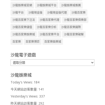
沙龍娛樂城官網
沙龍娛樂城平台
沙龍娛樂城推薦
沙龍平台
沙龍現金版
沙龍現金版代理
沙龍百家樂
沙龍百家樂下注法
沙龍百家樂代理
沙龍百家樂俱樂部
沙龍百家樂儲值
沙龍百家樂分析
沙龍百家樂國際
沙龍百家樂娛樂城
沙龍百家樂平台
沙龍百家樂破解
百家樂
百家樂博弈
百家樂娛樂城
沙龍電子遊戲
沙
龍
電
沙龍娛樂城
子
Today's Views:
184
遊
戲
今天網站訪客數量:
141
Yesterday's Views:
337
昨天網站訪客數量:
292