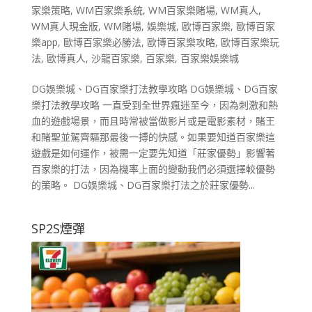
家樂策略
,
WM百家樂系統
,
WM百家樂賭場
,
WM真人
,
WM真人現金版
,
WM賭場
,
娛樂城
,
歐博百家樂
,
歐博百家
樂app
,
歐博百家樂必勝法
,
歐博百家樂攻略
,
歐博百家樂玩
法
,
歐博真人
,
沙龍百家樂
,
百家樂
,
百家樂娛樂城
DG娛樂城、DG百家樂打法教學攻略 DG娛樂城、DG百家
樂打法教學攻略 一直受到全世界瘋迷至今，因為刺激和熱
血的遊戲場景，而且時常被當做影片或是電影素材，賭王
和賭聖並駕齊驅那最後一搏的快感。如果要知道百家樂這
遊戲是如何運作，被需一定要先知道「莊家優勢」影響著
百家樂的打法，因為機率上面的變動我們必須選擇較優勢
的策略。 DG娛樂城、DG百家樂打法之於莊家優勢...
SP2S煙彈