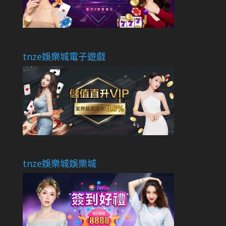
tnze娛樂城電子遊戲
tnze娛樂城娛樂城