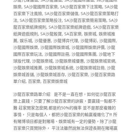
娛樂
,
SA沙龍國際百家樂
,
SA沙龍百家樂下注策略
,
SA沙龍
百家樂下注風險
,
SA沙龍百家樂儲值
,
SA沙龍百家樂策略打
法
,
SA沙龍百家樂策略投注
,
SA沙龍百家樂簡易策略
,
SA沙
龍百家樂紙牌規則
,
SA沙龍百家樂紙牌遊戲
,
SA沙龍百家樂
紙牌遊戲規則
,
SA沙龍骰寶
,
SA百家樂
,
娛樂城
,
娛樂城推
薦
,
娱乐城
,
沙龍優惠
,
沙龍博弈代理
,
沙龍博彩
,
沙龍國際
,
沙龍國際娛樂
,
沙龍國際娛樂城
,
沙龍國際娛樂評價
,
沙龍
國際百家樂玩法
,
沙龍國際註冊
,
沙龍國際集團
,
沙龍地下
球版代理
,
沙龍娛樂城
,
沙龍娛樂城優惠
,
沙龍娛樂城官網
,
沙龍娛樂城推薦
,
沙龍娛樂城系統
,
沙龍娛樂城註冊
,
沙龍
娛樂城首儲
,
沙龍娛樂城首存
,
沙龍百家樂
,
沙龍百家樂路
單介紹
,
百家樂
,
百家樂娛樂城
沙龍百家樂路單介紹 是不是一直在想，如何從沙龍百家
樂上贏錢，只要了解沙龍百家樂的訣竅，要贏錢一點都不
難 莊家閒家怎麼開,都是約50%的機率 並不是那麼複雜的
事情， 只是每個人，都把沙龍百家樂的輸贏複雜化了!!! 所
有賭博項目都是對賭場、娛樂城有一定的優勢，除了沙龍
百家樂只買閒除外， 平注法雖然說無法保證長期在賭場贏