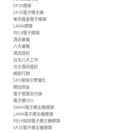
SP2S煙彈
SP2S電子煙主機
東京魔盒電子煙彈
LANA煙彈
RELX電子煙彈
酒店兼職
八大兼職
酒店經紀
台北八大工作
台北酒店經紀
網路行銷
SEO搜尋引擎優化
網站架設
電子煙廣告代操
電子煙SEO
SWAG電子煙主機煙彈
LANA電子煙主機煙彈
RELX悅刻電子煙主機煙彈
SP2S電子煙主機煙彈