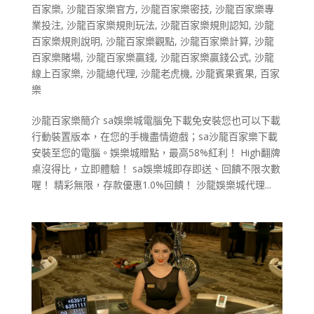
百家樂
,
沙龍百家樂官方
,
沙龍百家樂密技
,
沙龍百家樂專
業投注
,
沙龍百家樂規則玩法
,
沙龍百家樂規則認知
,
沙龍
百家樂規則說明
,
沙龍百家樂觀點
,
沙龍百家樂計算
,
沙龍
百家樂賭場
,
沙龍百家樂贏錢
,
沙龍百家樂贏錢公式
,
沙龍
線上百家樂
,
沙龍總代理
,
沙龍老虎機
,
沙龍賓果賓果
,
百家
樂
沙龍百家樂簡介 sa娛樂城電腦免下載免安裝您也可以下載
行動裝置版本，在您的手機盡情遊戲；sa沙龍百家樂下載
安裝至您的電腦。娛樂城贈點，最高58%紅利！ High翻牌
桌沒得比，立即體驗！ sa娛樂城即存即送、回饋不限次數
喔！ 精彩無限，存款優惠1.0%回饋！ 沙龍娛樂城代理...