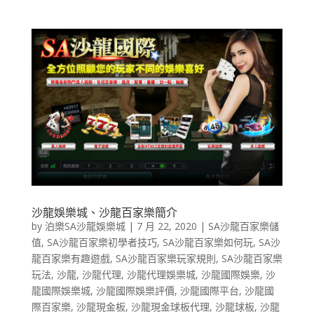
沙龍娛樂城、沙龍百家樂簡介
by
泊樂SA沙龍娛樂城
|
7 月 22, 2020
|
SA沙龍百家樂儲
值
,
SA沙龍百家樂初學者技巧
,
SA沙龍百家樂如何玩
,
SA沙
龍百家樂有趣遊戲
,
SA沙龍百家樂玩家規則
,
SA沙龍百家樂
玩法
,
沙龍
,
沙龍代理
,
沙龍代理娛樂城
,
沙龍國際娛樂
,
沙
龍國際娛樂城
,
沙龍國際娛樂評價
,
沙龍國際平台
,
沙龍國
際百家樂
,
沙龍現金板
,
沙龍現金球板代理
,
沙龍球板
,
沙龍