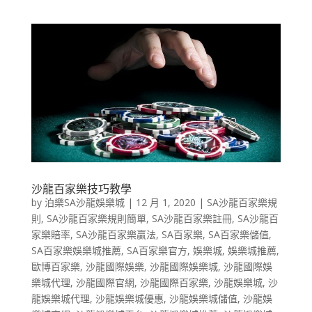
沙龍百家樂技巧教學
by
泊樂SA沙龍娛樂城
|
12 月 1, 2020
|
SA沙龍百家樂規
則
,
SA沙龍百家樂規則簡單
,
SA沙龍百家樂註冊
,
SA沙龍百
家樂賠率
,
SA沙龍百家樂贏法
,
SA百家樂
,
SA百家樂儲值
,
SA百家樂娛樂城推薦
,
SA百家樂官方
,
娛樂城
,
娛樂城推薦
,
歐博百家樂
,
沙龍國際娛樂
,
沙龍國際娛樂城
,
沙龍國際娛
樂城代理
,
沙龍國際官網
,
沙龍國際百家樂
,
沙龍娛樂城
,
沙
龍娛樂城代理
,
沙龍娛樂城優惠
,
沙龍娛樂城儲值
,
沙龍娛