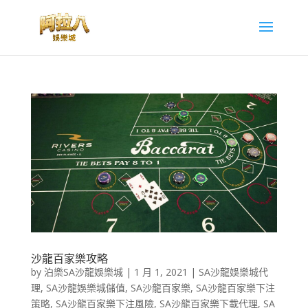
沙龍百家樂攻略
by
泊樂SA沙龍娛樂城
|
1 月 1, 2021
|
SA沙龍娛樂城代
理
,
SA沙龍娛樂城儲值
,
SA沙龍百家樂
,
SA沙龍百家樂下注
策略
,
SA沙龍百家樂下注風險
,
SA沙龍百家樂下載代理
,
SA