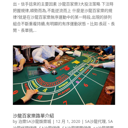
出，信手捻來的主要因素 沙龍百家樂3大投注策略 下注時
把握規律,順勢而為,不能逆流而上 什麼是沙龍百家樂的規
律?就是在沙龍百家樂無序運動中的某一時段,出現的排列
組合不斷重複持續,有明顯的有序運動狀態。比如:長莊、長
閒、長單挑,...
沙龍百家樂路單介紹
by
泊樂SA沙龍娛樂城
|
12 月 1, 2020
|
SA沙龍代理
,
SA
沙龍代理儲值
,
SA沙龍儲值
,
SA沙龍國際儲值
,
sa沙龍國際