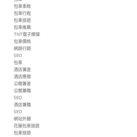
包車車款
包車行程
包車旅遊
包車推薦
TNT電子煙彈
包車價格
網路行銷
SEO
包車
酒店兼差
酒店應徵
公關兼差
公關兼職
SEO
酒店兼職
SEO
網站外鏈
花蓮包車旅遊
包車旅遊