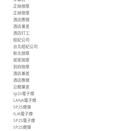
正妹按摩
正妹按摩
酒店應徵
酒店兼差
酒店打工
經紀公司
台北經紀公司
新北按摩
居家按摩
到府按摩
酒店兼差
酒店應徵
公關兼差
sp2s電子煙
LANA電子煙
SP2S煙彈
ILIA電子煙
SP2S電子煙
SP2S煙彈